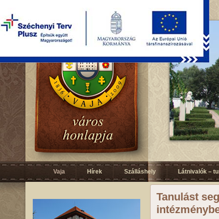
Vaja
Hírek
Szálláshely
Látnivalók – t
Tanulást seg
intézményb