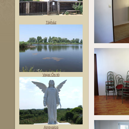
,
Tájház
Vajai Ős-tó
Angyalos