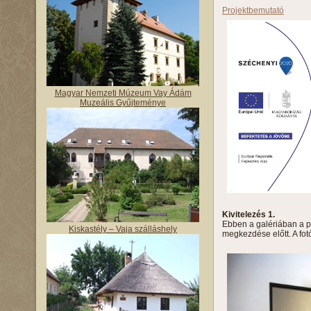
Projektbemutató
Magyar Nemzeti Múzeum Vay Ádám
Muzeális Gyűjteménye
Kivitelezés 1.
Ebben a galériában a pr
Kiskastély – Vaja szálláshely
megkezdése előtt. A fo