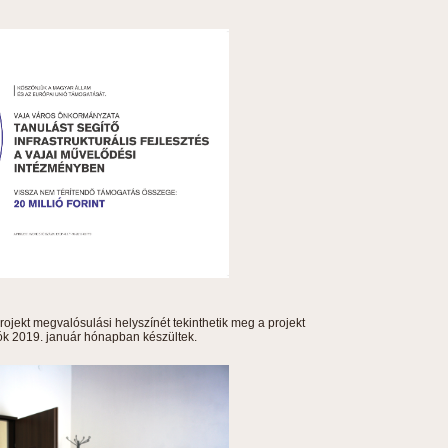
ojekt megvalósulási helyszínét tekinthetik meg a projekt
tók 2019. január hónapban készültek.