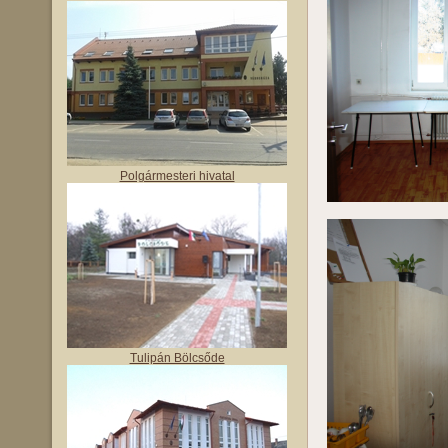
Polgármesteri hivatal
Tulipán Bölcsőde