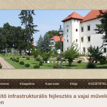
urizmus
Képgaléria
Kapcsolat
Elügy
KÖZZÉTÉTELI
ítő infrastrukturális fejlesztés a vajai műve
en