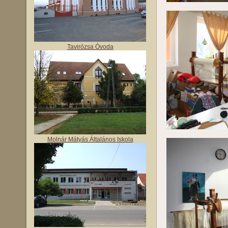
Tavirózsa Óvoda
Molnár Mátyás Általános Iskola