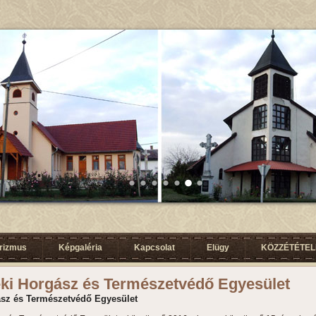
urizmus
Képgaléria
Kapcsolat
Elügy
KÖZZÉTÉTELI
ki Horgász és Természetvédő Egyesület
sz és Természetvédő Egyesület