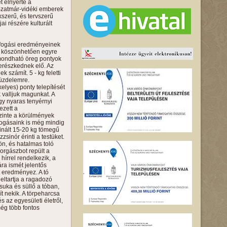
 elnyerte a
a Szatmár-vidéki emberek
szerű, és tervszerű
ai részére kulturált
 fogási eredményeinek
ek köszönhetően egyre
 mondható öreg pontyok
merészkednek elő. Az
 számít. 5 - kg feletti
küzdelemre.
elyes) ponty telepítését
 valljuk magunkat. A
gy nyaras tenyérnyi
ezett a
szinte a körülmények
fogásaink is még mindig
finált 15-20 kg tömegű
sinór érinti a testüket.
ön, és hatalmas toló
horgászbot repült a
 hírrel rendelkezik, a
ra ismét jelentős
t eredményez. A tó
eltartja a ragadozó
suka és süllő a tóban,
ít nekik. A törpeharcsa
és az egyesületi életről,
ég több fontos