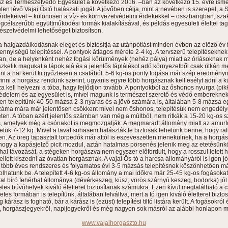
z és Természetvédő Egyesület a következő 2016. –ban az következő 15. évre ismét
ten lévő Vajai Őstó halászati jogát. A jövőben célja, mint a nevében is szerepel, 
rdekeivel – különösen a víz- és környezetvédelmi érdekekkel – összhangban, szak
gcélszerűbb együttműködési formák kialakításával, és példás egyesületi élettel tagj
észetvédelmi lehetőséget biztosítson.
 halgazdálkodásnak eleget és biztosítja az utánpótlást minden évben az előző év
nnyiségű telepítéssel. A pontyok átlagos mérete 2-4 kg. A tervszerű telepítésekn
an, de a helyenként nehéz fogási körülmények (nehéz pálya) miatt az óriásoknak
kelik magukat a lápok alá és a jelentős táplálékot adó környezetből csak ritkán 
nt a hal kerül ki győztesen a csatából. 5-6 kg-os ponty fogása már szép eredménynek
nni a horgász rendünk szerint, ugyanis egyre több horgásznak kell esélyt adni a 
 kell helyezni a tóba, hagy fejlődjön tovább. A pontyokból az őshonos nyurga (pikk
édelem és az egyesület is, mivel magunk is természet szerető és védő embereknek
n telepítünk 40-50 mázsa 2-3 nyaras és a jövő számára is, általában 5-8 mázsa e
száma mára már jelentősen csökkent mivel nem őshonos, telepítésük nem engedély
ten. A tóban azért jelentős számban van még a múltból, nem ritkák a 15-20 kg-os 
iás, amelyek még a csónakot is megmozgatják. A megmaradt állomány miatt az amur
etük 7-12 kg. Mivel a tavat sohasem halászták le biztosak lehetünk benne, hogy ra
n. Az öreg tapasztalt torpedók már attól is eszeveszetten menekülnek, ha a horgászz
hogy a kapásjelző picit mozdul, aztán hatalmas pörsenés jelenik meg az etetésünk
 hal távozását, a stégeken horgászva nem egyszer előfordult, hogy a rosszul letett 
kellett kiszedni az óvatlan horgásznak. A vajai Ős-tó a harcsa állományáról is igen jó
a több éves rendszeres és folyamatos évi 3-5 mázsás telepítésnek köszönhetően má
hatunk be. A telepített 4-6 kg-os állomány a mai időkre már 25-45 kg-os fogásoka
al bíró fehérhal állománya (dévérkeszeg, küsz, vörös szárnyú keszeg, bodorka) jól 
tes búvóhelyek kiváló életteret biztosítanak számukra. Ezen kívül megtalálható a c
es formában is telepítünk, általában felváltva, mert a tó igen kiváló életteret biztos
árász is fogható, bár a kárász is (ezüst) telepítési tiltó listára került. A fogásokról 
l, horgászjegyekről, napijegyekről és még nagyon sok másról az alábbi honlapon m
www.vajaihorgaszto.hu