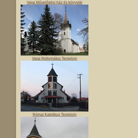
Vajai Művelődési ház és könyvtár
Vajai Református Templom
Római Katolikus Templom