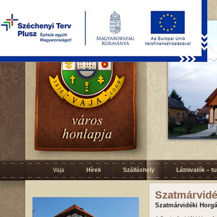
Vaja
Hírek
Szálláshely
Látnivalók – t
Szatmárvidé
Szatmárvidéki Horgá