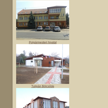
Polgármesteri hivatal
Tulipán Bölcsőde