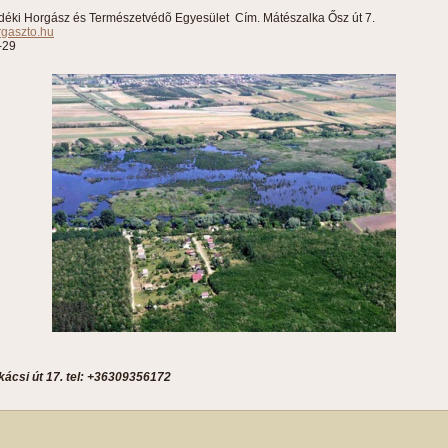
déki Horgász és Természetvédõ Egyesület Cím. Mátészalka Ősz út 7.
rgaszto.hu
-29
ácsi út 17. tel: +36309356172