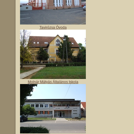
Tavirózsa Óvoda
Molnár Mátyás Általános Iskola