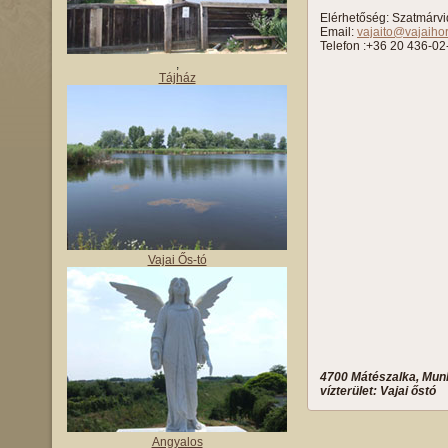
Elérhetőség: Szatmárvi
Email:
vajaito@vajaiho
Telefon :+36 20 436-02
,
Tájház
Vajai Ős-tó
4700 Mátészalka, Munk
vízterület: Vajai őstó
Angyalos