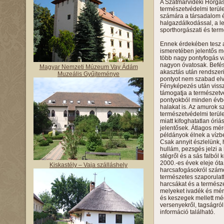
A Szatmárvidéki Horgás
természetvédelmi terüle
számára a társadalom é
halgazdálkodással, a le
sporthorgászati és term
Ennek érdekében tesz a
ismeretében jelentős me
több nagy pontyfogás v
nagyon óvatosak. Befész
Magyar Nemzeti Múzeum Vay Ádám
akasztás után rendszeri
Muzeális Gyűjteménye
pontyot nem szabad elvi
Fényképezés után vissza
támogatja a természetv
pontyokból minden évbe
halakat is. Az amurok 
természetvédelmi terüle
miatt kifoghatatlan ór
jelentősek. Átlagos mér
példányok élnek a vízbe
Csak annyit észlelünk, 
hullám, pezsgés jelzi a
stégről és a sás falból 
2000.-es évek eleje ót
Kiskastély – Vaja szálláshely
harcsafogásokról számol
természetes szaporulatt
harcsákat és a természe
melyeket ivadék és méret
és keszegek mellett még k
versenyekről, tagságró
információ található.