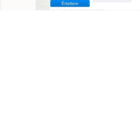
Értettem
Tavirózsa Óvoda
Molnár Mátyás Általános Iskola