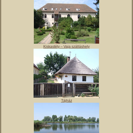
Magyar Nemzeti Múzeum Vay Ádám Muzeális Gyűjteménye
Kiskastély – Vaja szálláshely