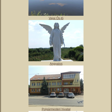
,
Tájház
Vajai Ős-tó