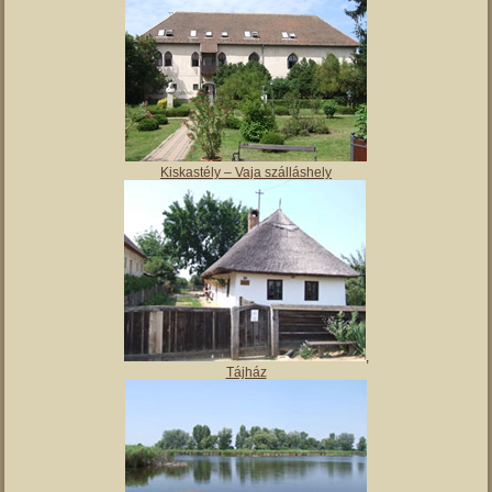
Magyar Nemzeti Múzeum Vay Ádám Muzeális Gyűjteménye
Kiskastély – Vaja szálláshely