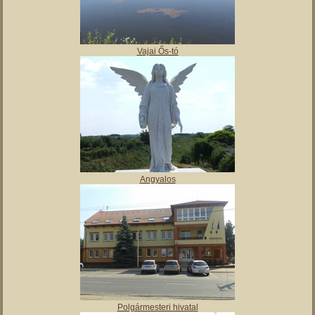
,
Tájház
Vajai Ős-tó