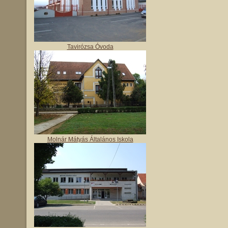
Tavirózsa Óvoda
Molnár Mátyás Általános Iskola