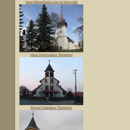
Vajai Művelődési ház és könyvtár
Vajai Református Templom
Római Katolikus Templom