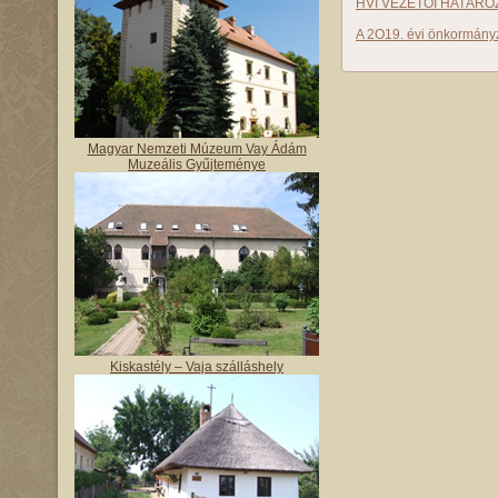
HVI VEZETŐI HATÁRO
A 2O19. évi önkormányz
Magyar Nemzeti Múzeum Vay Ádám
Muzeális Gyűjteménye
Kiskastély – Vaja szálláshely