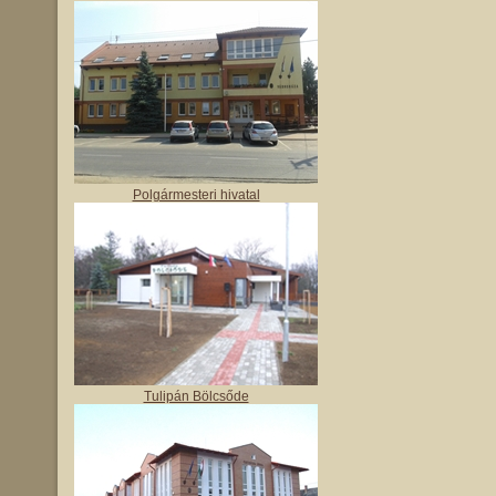
Polgármesteri hivatal
Tulipán Bölcsőde