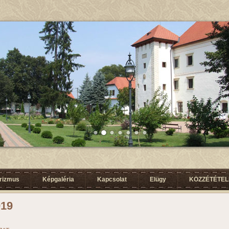
urizmus
Képgaléria
Kapcsolat
Elügy
KÖZZÉTÉTELI
019