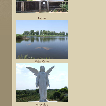
,
Tájház
Vajai Ős-tó
Angyalos