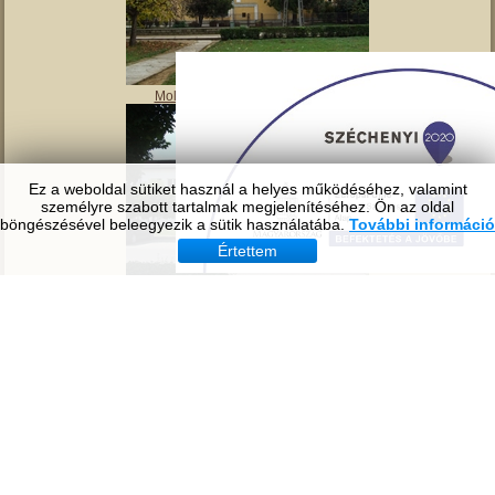
Tavirózsa Óvoda
Ez a weboldal sütiket használ a helyes működéséhez, valamint
személyre szabott tartalmak megjelenítéséhez. Ön az oldal
böngészésével beleegyezik a sütik használatába.
További információ
Értettem
Molnár Mátyás Általános Iskola