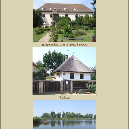
Magyar Nemzeti Múzeum Vay Ádám Muzeális Gyűjteménye
Kiskastély – Vaja szálláshely