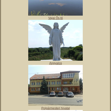
,
Tájház
Vajai Ős-tó