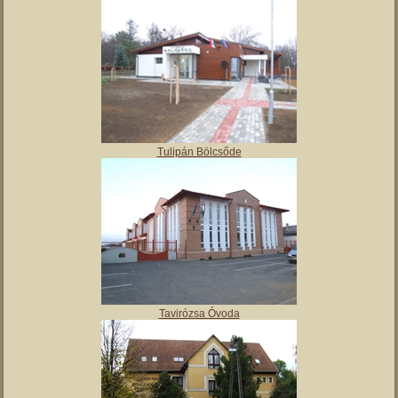
Angyalos
Polgármesteri hivatal
Tulipán Bölcsőde