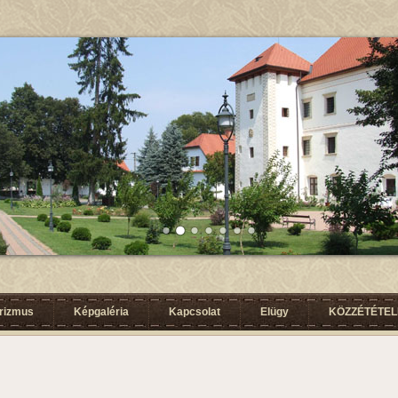
urizmus
Képgaléria
Kapcsolat
Elügy
KÖZZÉTÉTELI