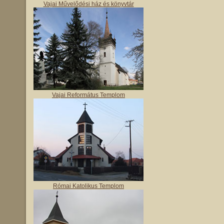
Vajai Művelődési ház és könyvtár
Vajai Református Templom
Római Katolikus Templom