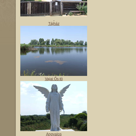
,
Tájház
Vajai Ős-tó
Angyalos