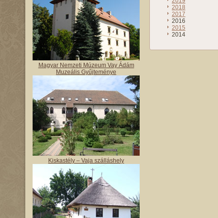
2019
2018
2017
2016
2015
2014
Magyar Nemzeti Múzeum Vay Ádám
Muzeális Gyűjteménye
Kiskastély – Vaja szálláshely