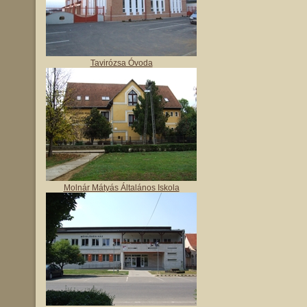
Tavirózsa Óvoda
Molnár Mátyás Általános Iskola