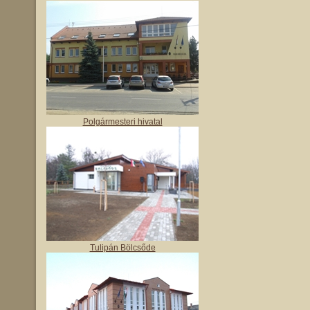
Polgármesteri hivatal
Tulipán Bölcsőde