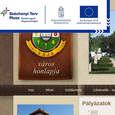
Vaja
Hírek
Szálláshely
Látnivalók – t
Pályázatok
2020