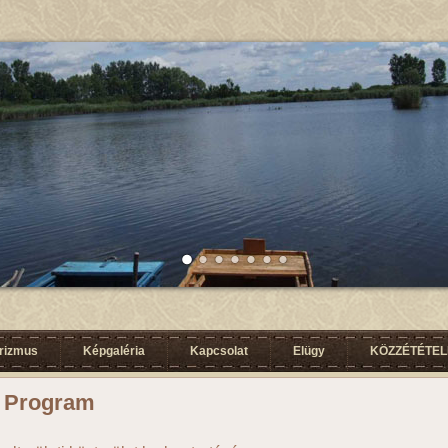
urizmus
Képgaléria
Kapcsolat
Elügy
KÖZZÉTÉTELI
u Program