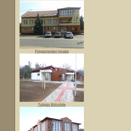
Polgármesteri hivatal
Tulipán Bölcsőde