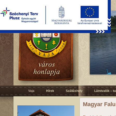
Vaja
Hírek
Szálláshely
Látnivalók – t
Magyar Fal