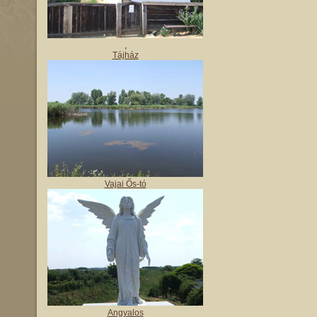
,
Tájház
Vajai Ős-tó
Angyalos