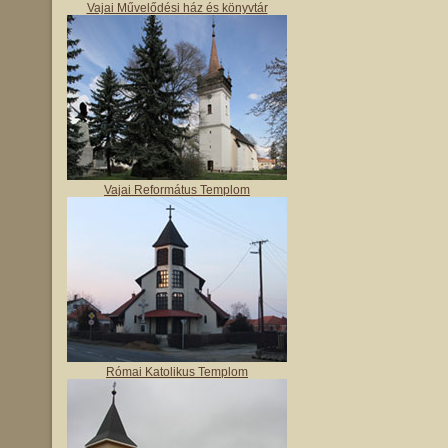
Vajai Művelődési ház és könyvtár
Vajai Református Templom
Római Katolikus Templom