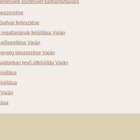
elterületi közterület karbantartására
beszerzése
óudvar fejlesztése
 ingatlanának felújítása Vaján
s elősegítése Vaján
egység beszerzése Vaján
ajdonban levő útfelújítás Vaján
lújítása
elújítása
 Vaján
ítása