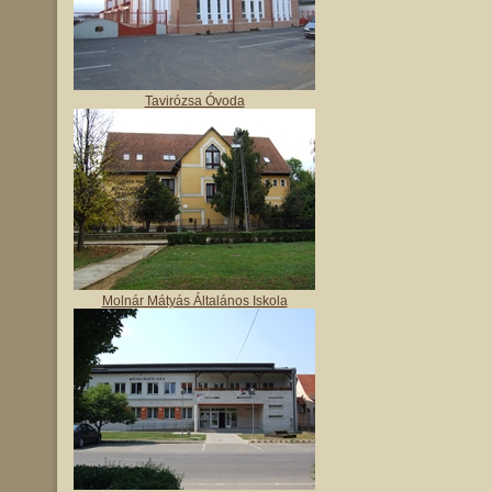
Tavirózsa Óvoda
Molnár Mátyás Általános Iskola