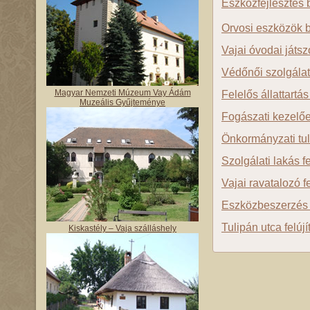
Eszközfejlesztés b
Orvosi eszközök 
Vajai óvodai játsz
Védőnői szolgálat
Magyar Nemzeti Múzeum Vay Ádám
Felelős állattartá
Muzeális Gyűjteménye
Fogászati kezelő
Önkormányzati tul
Szolgálati lakás fe
Vajai ravatalozó f
Eszközbeszerzés
Tulipán utca felúj
Kiskastély – Vaja szálláshely