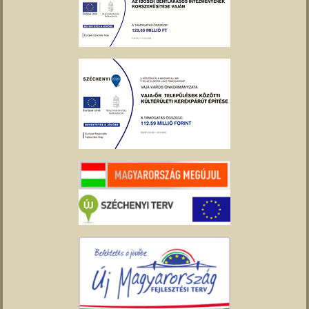
Tavirózsa Óvoda
Molnár Mátyás Általános Iskola