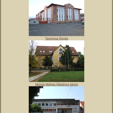
Tavirózsa Óvoda
Molnár Mátyás Általános Iskola