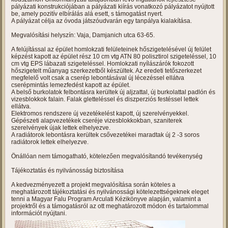
pályázati konstrukciójában a pályázati kiírás vonatkozó pályázatot nyújtott
be, amely pozitív elbírálás alá esett, s támogatást nyert.
A pályázat célja az óvoda játszóudvarán egy tanpálya kialakítása.
Megvalósítási helyszín: Vaja, Damjanich utca 63-65.
A felújítással az épület homlokzati felületeinek hőszigetelésével új felület
képzést kapott az épület rész 10 cm vtg ATN 80 polisztirol szigeteléssel, 10
cm vtg EPS lábazati szigeteléssel. Homlokzati nyílászárók fokozott
hőszigetelt műanyag szerkezetből készültek. Az eredeti tetőszerkezet
megfelelő volt csak a cserép lebontásával új lécezéssel ellátva
cserépmintás lemezfedést kapott az épület.
A belső burkolatok felbontásra kerültek új aljzattal, új burkolattal padlón és
vizesblokkok falain. Falak gletteléssel és diszperziós festéssel lettek
ellátva.
Elektromos rendszere új vezetékelést kapott, új szerelvényekkel.
Gépészeti alapvezetékek cseréje vizesblokkokban, szaniterek
szerelvények újak lettek elhelyezve.
A radiátorok lebontásra kerültek csővezetékei maradtak új 2 -3 soros
radiátorok lettek elhelyezve.
Önállóan nem támogatható, kötelezően megvalósítandó tevékenység
Tájékoztatás és nyilvánosság biztosítása
A kedvezményezett a projekt megvalósítása során köteles a
meghatározott tájékoztatási és nyilvánossági kötelezettségeknek eleget
tenni a Magyar Falu Program Arculati Kézikönyve alapján, valamint a
projektről és a támogatásról az ott meghatározott módon és tartalommal
információt nyújtani.