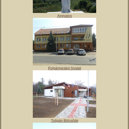
Angyalos
Polgármesteri hivatal
Tulipán Bölcsőde