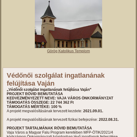
Görög Katolikus Templom
Védőnői szolgálat ingatlanának
felújítása Vaján
„Védőnői szolgálat ingatlanának felújítása Vaján”
PROJEKT RÖVID BEMUTATÁSA
KEDVEZMÉNYEZETT NEVE: VAJA VÁROS ÖNKORMÁNYZAT
TÁMOGATÁS ÖSSZEGE: 22 744 362 Ft
TÁMOGATÁS MÉRTÉKE: 100 %
A projekt megvalósításának tervezett kezdete:
2021.09.01.
A projekt megvalósításának tervezett fizikai befejezése:
2022.08.31.
PROJEKT TARTALMÁNAK RÖVID BEMUTATÁSA
Vaja Város a Magyar Falu Program keretében MFP-ÖTIK/2021/4
kódszámon Önkormányzati tulajdonban lévő ingatlanok fejlesztése