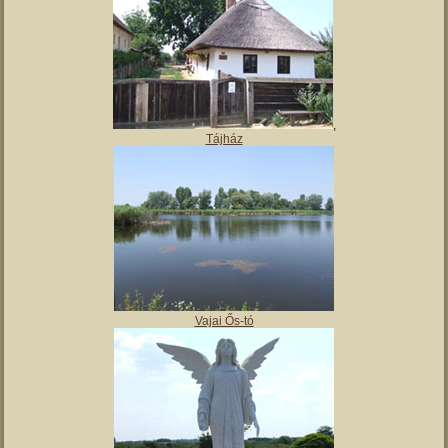
,
Tájház
Vajai Ős-tó