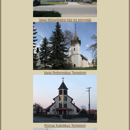
Vajai Művelődési ház és könyvtár
Vajai Református Templom
Római Katolikus Templom