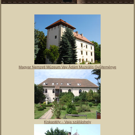
Magyar Nemzeti Múzeum Vay Ádám Muzeális Gyűjteménye
Kiskastély – Vaja szálláshely