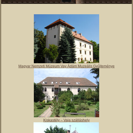
Magyar Nemzeti Múzeum Vay Ádám Muzeális Gyűjteménye
Kiskastély – Vaja szálláshely