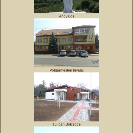
Angyalos
Polgármesteri hivatal
Tulipán Bölcsőde