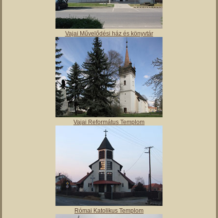
Vajai Művelődési ház és könyvtár
Vajai Református Templom
Római Katolikus Templom