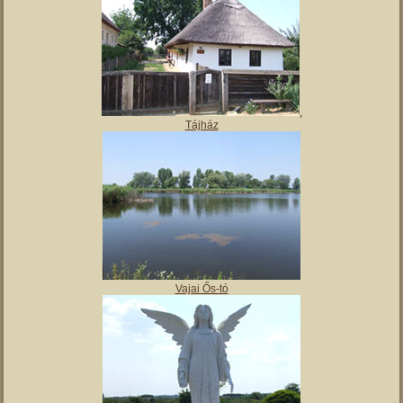
,
Tájház
Vajai Ős-tó