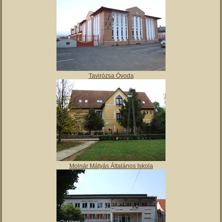
Tavirózsa Óvoda
Molnár Mátyás Általános Iskola