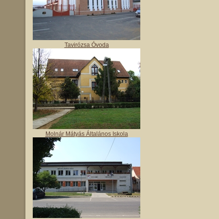
Tavirózsa Óvoda
Molnár Mátyás Általános Iskola