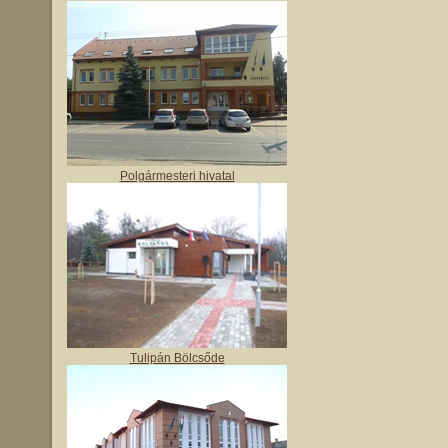
Polgármesteri hivatal
Tulipán Bölcsőde