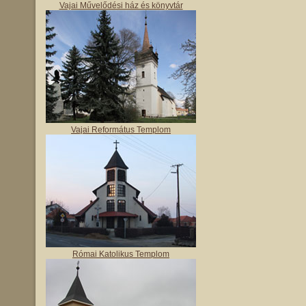
Vajai Művelődési ház és könyvtár
Vajai Református Templom
Római Katolikus Templom