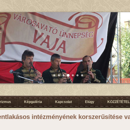
urizmus
Képgaléria
Kapcsolat
Elügy
KÖZZÉTÉTELI
entlakásos intézményének korszerűsítése v