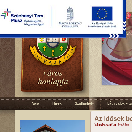
Vaja
Hírek
Szálláshely
Látnivalók – t
Az idősek b
Munkaterület átadása