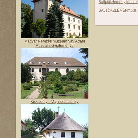
Sajtóközlemény idősek 
SAJTÓKZLEMÉNY.pdf
Magyar Nemzeti Múzeum Vay Ádám
Muzeális Gyűjteménye
Kiskastély – Vaja szálláshely