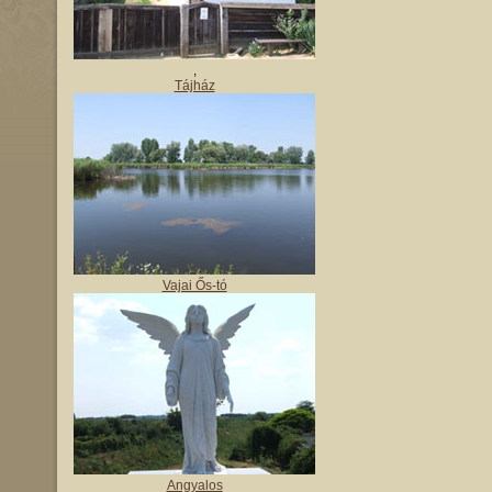
,
Tájház
Vajai Ős-tó
Angyalos