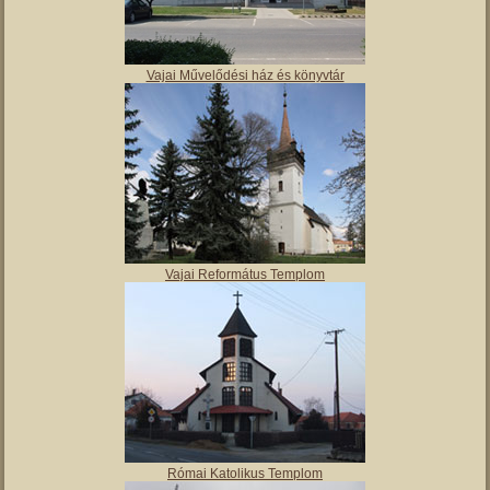
Vajai Művelődési ház és könyvtár
Vajai Református Templom
Római Katolikus Templom