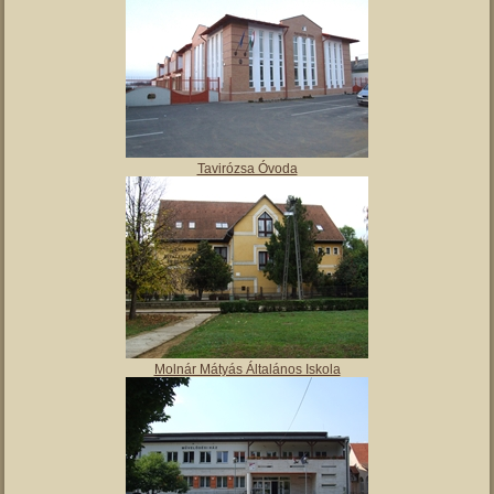
Tavirózsa Óvoda
Molnár Mátyás Általános Iskola