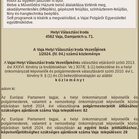
ebből az egyiken játszótér is épül.
Illetve a Művelődési Házunk belső átalakítása történik meg,
akadálymentesítés (liftépítés), gépészeti felújítás, színházterem-felújítás,
fény és-hangtechnika beépítés.
Soft programok is kísérik a megvalósítást, a Vajai Polgárőr Egyesülettel
együttműködve.
Helyi Választási Iroda
4562 Vaja, Damjanich u. 71.
A Vaja Helyi Választási Iroda Vezetőjének
1/2024. (IV. 04.) számú közleménye
A
Vajai Helyi Választási Iroda Vezetőjeként
a választási eljárásról szóló 2013.
évi XXXVI. törvény (a továbbiakban: Ve.) 307/E. § (1) bekezdése és a helyi
önkormányzati képviselők és polgármesterek választásáról szóló 2010. évi L.
törvény 9. § (1) és (3) bekezdéseialapján az alábbi
k ö z l e m é n y t
adom ki:
Az Európai Parlament tagjai, a helyi önkormányzati képviselők és
polgármesterek, valamint a nemzetiségi önkormányzati képviselők közös
eljárásban tartott 2024. évi választásán
a polgármesterjelölt állításához
szükséges ajánlások száma Vaja településen: 82
Az Európai Parlament tagjai, a helyi önkormányzati képviselők és
polgármesterek, valamint a nemzetiségi önkormányzati képviselők közös
eljárásban tartott 2024. évi választásán
az egyéni listás jelöltállításhoz,
képviselőjelöltséghez szükséges ajánlások száma Vaja településen: 28