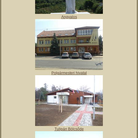
Angyalos
Polgármesteri hivatal
Tulipán Bölcsőde