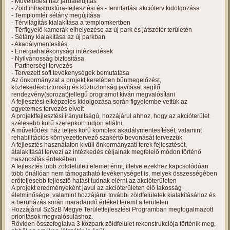
- Művelődési ház járdafelújítás
- Zöld infrastruktúra-fejlesztési és - fenntartási akcióterv kidolgozása
- Templomtér sétány megújítása
- Térvilágítás kialakítása a templomkertben
- Térfigyelő kamerák elhelyezése az új park és játszótér területén
- Sétány kialakítása az új parkban
- Akadálymentesítés
- Energiahatékonysági intézkedések
- Nyilvánosság biztosítása
- Partnerségi tervezés
- Tervezett soft tevékenységek bemutatása
Az önkormányzat a projekt keretében bűnmegelőzést,
közlekedésbiztonság és közbiztonság javítását segítő
rendezvény(sorozat)jellegű programot kíván megvalósítani
A fejlesztési elképzelés kidolgozása során figyelembe vettük az
egyetemes tervezés elveit
A projektfejlesztési irányultságú, hozzájárul ahhoz, hogy az akcióterület
szélesebb körű szerepkört tudjon ellátni.
A művelődési ház teljes körű komplex akadálymentesítését, valamint
rehabilitációs környezettervező szakértő bevonását tervezzük
A fejlesztés használaton kívüli önkormányzati terek fejlesztését,
átalakítását tervezi az intézkedés céljainak megfelelő módon történő
hasznosítás érdekében
A fejlesztés több zöldfelületi elemet érint, illetve ezekhez kapcsolódóan
több önállóan nem támogatható tevékenységet is, melyek összességében
erőteljesebb fejlesztő hatást tudnak elérni az akcióterületen
A projekt eredményeként javul az akcióterületen élő lakosság
életminősége, valamint hozzájárul további zöldfelületek kialakításához és
a beruházás során maradandó értéket teremt a területen
Hozzájárul SzSzB Megye Területfejlesztési Programban megfogalmazott
prioritások megvalósuláshoz.
Röviden összefoglalva 3 közpark zöldfelület rekonstrukciója történik meg,