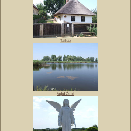
,
Tájház
Vajai Ős-tó