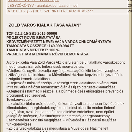
AJÁNLATTÉTELI FELHÍVÁS.pdf
2
JEGYZŐKÖNYV
- ajánlatok bontásáról -
.pdf
2
A KBT. 115. § (7) BEK. SZERINTI TÁJÉKOZTATÁS.pdf
2
„ZÖLD VÁROS KIALAKÍTÁSA VAJÁN”
TOP-2.1.2-15-SB1-2016-00006
PROJEKT RÖVID BEMUTATÁSA
KEDVEZMÉNYEZETT NEVE: VAJA VÁROS ÖNKORMÁNYZATA
TÁMOGATÁS ÖSSZEGE: 149.999.984 FT
TÁMOGATÁS MÉRTÉKE: 100 %
PROJEKT TARTALMÁNAK RÖVID BEMUTATÁSA
A projekt célja Vaja Zöld Város Akcióterületén belül található városközpont
megújítására irányuló fejlesztések megvalósítás:
• A fejlesztés egyik részcélja egy új gazdaságélénkítő tevékenységhez
szükséges infrastruktúra – a Művelődési Házban képzések helyszínéül is
szolgáló termek kialakítása
• A fejlesztés másik részcélja közösségi terek kialakítása a városi zöld
infrastruktúra hálózat rekonstrukcióján és új zöldterületek kialakítása
• A fejlesztés harmadik részcélja a bűnmegelőzés elősegítése prevenciós
programok segítségével.
Tevékenységek:
- az akcióterületre eső, többségi önkormányzati tulajdonban lévő épületek
klímatudatos, energiahatékony üzemeltetést biztosító módon történő
megújítása, azok fenntartható üzemeltetése érdekében, nem épület
jellegű építmények, létesítmények fenntartható, energiahatékony
üzemeltetését biztosító megújítása. - Művelődési Ház belső felújítása,
funkcióbővítése
- Zöldterület kialakítása és megújítása a Művelődési Ház mellett