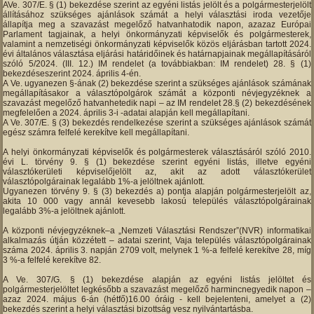
AVe. 307/E. § (1) bekezdése szerint az egyéni listás jelölt és a polgármesterjelölt
állításához szükséges ajánlások számát a helyi választási iroda vezetője
állapítja meg a szavazást megelőző hatvanhatodik napon, azazaz Európai
Parlament tagjainak, a helyi önkormányzati képviselők és polgármesterek,
valamint a nemzetiségi önkormányzati képviselők közös eljárásban tartott 2024.
évi általános választása eljárási határidőinek és határnapjainak megállapításáról
szóló 5/2024. (III. 12.) IM rendelet (a továbbiakban: IM rendelet) 28. § (1)
bekezdéseszerint 2024. április 4-én.
A Ve. ugyanezen §-ának (2) bekezdése szerint a szükséges ajánlások számának
megállapításakor a választópolgárok számát a központi névjegyzéknek a
szavazást megelőző hatvanhetedik napi – az IM rendelet 28.§ (2) bekezdésének
megfelelően a 2024. április 3-i -adatai alapján kell megállapítani.
A Ve. 307/E. § (3) bekezdés rendelkezése szerint a szükséges ajánlások számát
egész számra felfelé kerekítve kell megállapítani.
A helyi önkormányzati képviselők és polgármesterek választásáról szóló 2010.
évi L. törvény 9. § (1) bekezdése szerint egyéni listás, illetve egyéni
választókerületi képviselőjelölt az, akit az adott választókerület
választópolgárainak legalább 1%-a jelöltnek ajánlott.
Ugyanezen törvény 9. § (3) bekezdés a) pontja alapján polgármesterjelölt az,
akita 10 000 vagy annál kevesebb lakosú település választópolgárainak
legalább 3%-a jelöltnek ajánlott.
A központi névjegyzéknek–a „Nemzeti Választási Rendszer”(NVR) informatikai
alkalmazás útján közzétett – adatai szerint, Vaja település választópolgárainak
száma 2024. április 3. napján 2709 volt, melynek 1 %-a felfelé kerekítve 28, míg
3 %-a felfelé kerekítve 82.
A Ve. 307/G. § (1) bekezdése alapján az egyéni listás jelöltet és
polgármesterjelöltet legkésőbb a szavazást megelőző harmincnegyedik napon –
azaz 2024. május 6-án (hétfő)16.00 óráig - kell bejelenteni, amelyet a (2)
bekezdés szerint a helyi választási bizottság vesz nyilvántartásba.