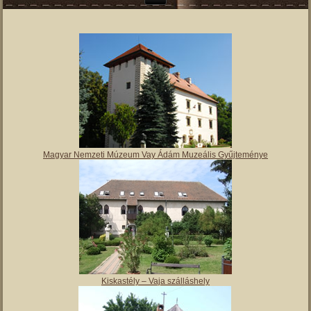
Magyar Nemzeti Múzeum Vay Ádám Muzeális Gyűjteménye
Kiskastély – Vaja szálláshely