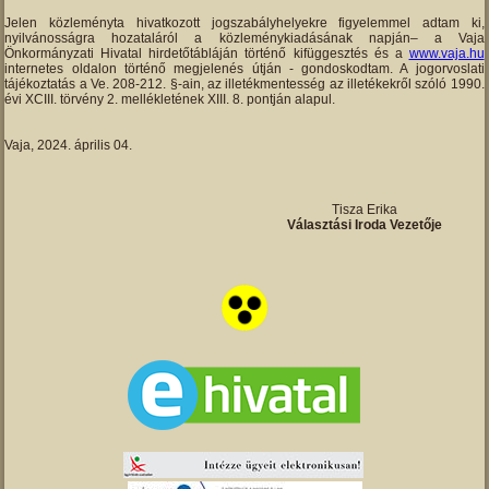
Jelen közleményta hivatkozott jogszabályhelyekre figyelemmel adtam ki,
nyilvánosságra hozataláról a közleménykiadásának napján– a Vaja
Önkormányzati Hivatal hirdetőtábláján történő kifüggesztés és a
www.vaja.hu
internetes oldalon történő megjelenés útján - gondoskodtam. A jogorvoslati
tájékoztatás a Ve. 208-212. §-ain, az illetékmentesség az illetékekről szóló 1990.
évi XCIII. törvény 2. mellékletének XIII. 8. pontján alapul.
Vaja, 2024. április 04.
Tisza Erika
Választási Iroda Vezetője