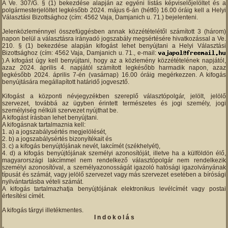
A Ve. 307/G. § (1) bekezdése alapján az egyéni listás képviselőjelöltet és a
polgármesterjelöltet legkésőbb 2024. május 6-án (hétfő) 16.00 óráig kell a Helyi
Választási Bizottsághoz (cím: 4562 Vaja, Damjanich u. 71.) bejelenteni.
Jelenközleménnyel összefüggésben annak közzétételétől számított 3 (három)
napon belül a választásra irányadó jogszabály megsértésére hivatkozással a Ve.
210. § (1) bekezdése alapján kifogást lehet benyújtani a Helyi Választási
Bizottsághoz (cím: 4562 Vaja, Damjanich u. 71., e-mail:
).A kifogást úgy kell benyújtani, hogy az a közlemény közzétételének napjától,
azaz 2024. április 4. napjától számított legkésőbb harmadik napon, azaz
legkésőbb 2024. április 7-én (vasárnap) 16.00 óráig megérkezzen. A kifogás
benyújtására megállapított határidő jogvesztő.
Kifogást a központi névjegyzékben szereplő választópolgár, jelölt, jelölő
szervezet, továbbá az ügyben érintett természetes és jogi személy, jogi
személyiség nélküli szervezet nyújthat be.
A kifogást írásban lehet benyújtani.
A kifogásnak tartalmaznia kell:
a) a jogszabálysértés megjelölését,
b) a jogszabálysértés bizonyítékait és
c) a kifogás benyújtójának nevét, lakcímét (székhelyét),
d) a kifogás benyújtójának személyi azonosítóját, illetve ha a külföldön élő,
magyarországi lakcímmel nem rendelkező választópolgár nem rendelkezik
személyi azonosítóval, a személyazonosságát igazoló hatósági igazolványának
típusát és számát, vagy jelölő szervezet vagy más szervezet esetében a bírósági
nyilvántartásba vételi számát.
A kifogás tartalmazhatja benyújtójának elektronikus levélcímét vagy postai
értesítési címét.
A kifogás tárgyi illetékmentes.
I n d o k o l á s