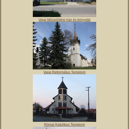
Molnár Mátyás Általános Iskola
Vajai Művelődési ház és könyvtár