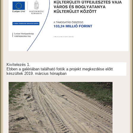
Külterületi útfejlesztés Vaja Város és
Boglyatanya külterület között
Vaja_PROJEKTINFORMÁCIÓ_v1