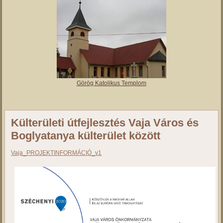
Vajai Református Templom
Római Katolikus Templom
Görög Katolikus Templom