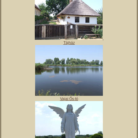
Magyar Nemzeti Múzeum Vay Ádám Muzeális Gyűjteménye
Kiskastély – Vaja szálláshely
,
Tájház