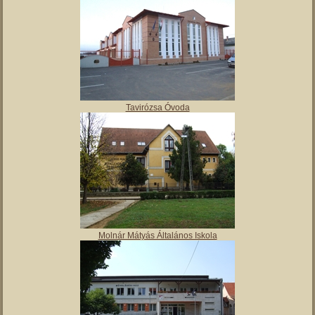
Polgármesteri hivatal
Tulipán Bölcsőde
Tavirózsa Óvoda