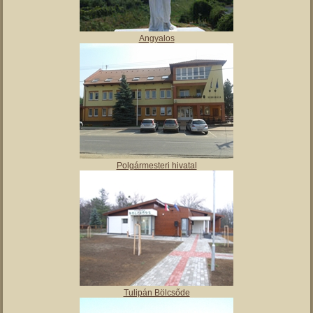
Vajai Ős-tó
Angyalos