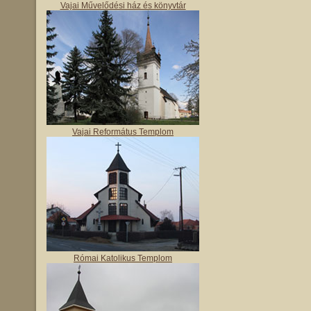
Vajai Művelődési ház és könyvtár
Vajai Református Templom
Római Katolikus Templom