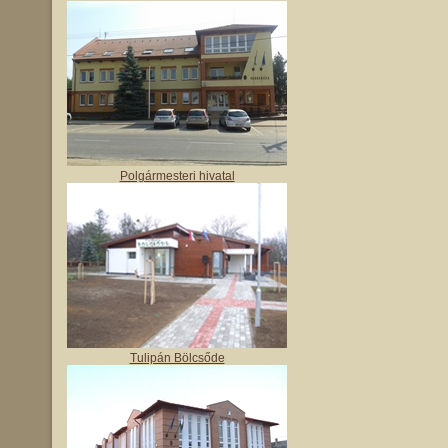
Polgármesteri hivatal
Tulipán Bölcsőde