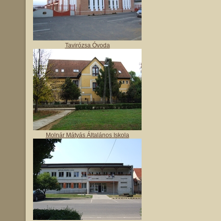
Tavirózsa Óvoda
Molnár Mátyás Általános Iskola