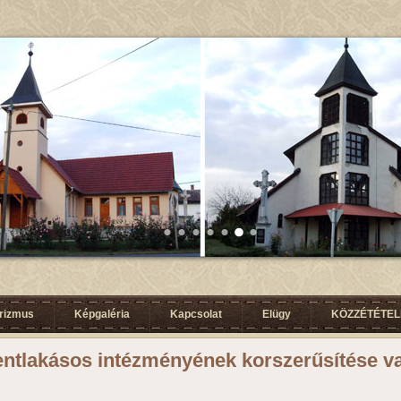
urizmus
Képgaléria
Kapcsolat
Elügy
KÖZZÉTÉTELI
entlakásos intézményének korszerűsítése v