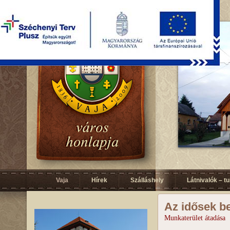
Vaja
Hírek
Szálláshely
Látnivalók – t
Az idősek b
Munkaterület átadása