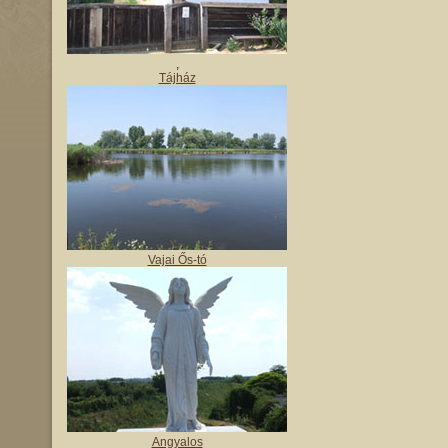
,
Tájház
Vajai Ős-tó
Angyalos