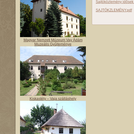
Sajtóközlemény idősek 
SAJTÓKZLEMÉNY.pdf
Magyar Nemzeti Múzeum Vay Ádám
Muzeális Gyűjteménye
Kiskastély – Vaja szálláshely