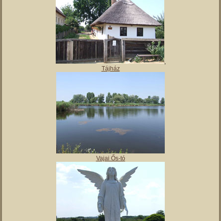
Magyar Nemzeti Múzeum Vay Ádám Muzeális Gyűjteménye
Kiskastély – Vaja szálláshely
,
Tájház