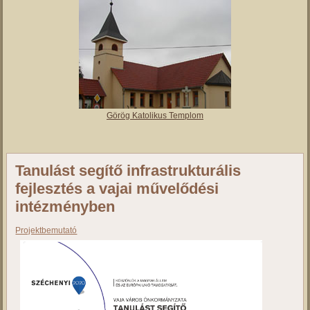
Vajai Református Templom
Római Katolikus Templom
Görög Katolikus Templom