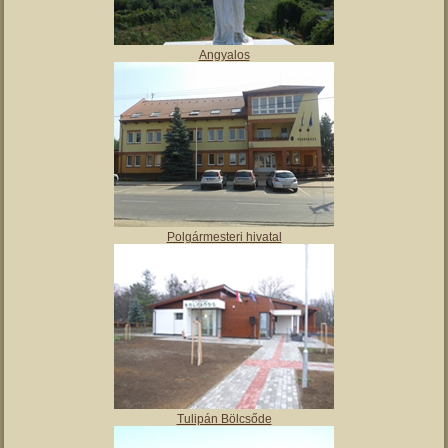
Vajai Ős-tó
Angyalos