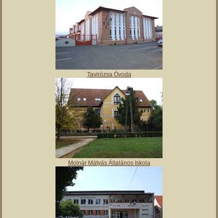
Polgármesteri hivatal
Tulipán Bölcsőde
Tavirózsa Óvoda