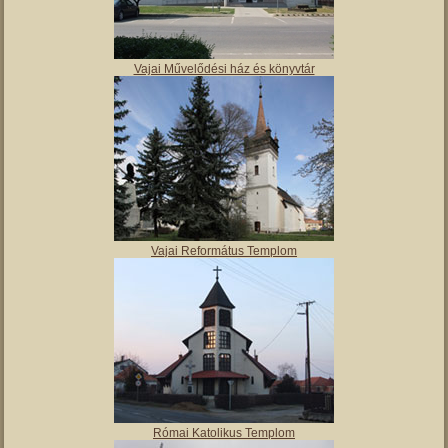
Molnár Mátyás Általános Iskola
Vajai Művelődési ház és könyvtár