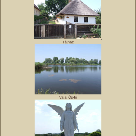
Magyar Nemzeti Múzeum Vay Ádám Muzeális Gyűjteménye
Kiskastély – Vaja szálláshely
,
Tájház