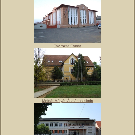
Polgármesteri hivatal
Tulipán Bölcsőde
Tavirózsa Óvoda