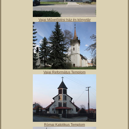
Molnár Mátyás Általános Iskola
Vajai Művelődési ház és könyvtár