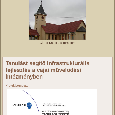
Vajai Református Templom
Római Katolikus Templom
Görög Katolikus Templom