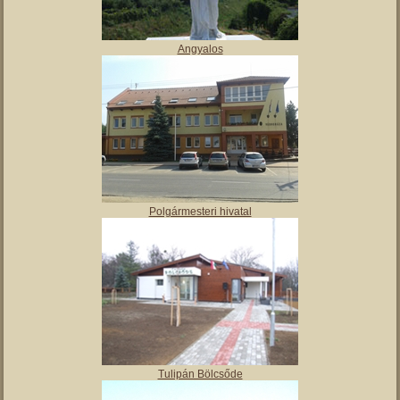
Vajai Ős-tó
Angyalos