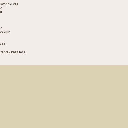
yfőnöki óra
ző
et
ör
an klub
elés
i tervek készítése