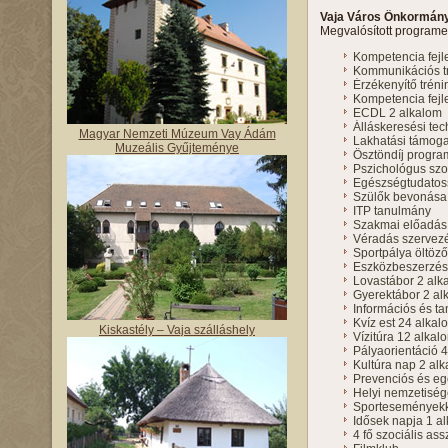
Vaja Város Önkormán
Megvalósított program
Kompetencia fejle
Kommunikációs tr
Érzékenyítő tréni
Kompetencia fejl
ECDL 2 alkalom
Álláskeresési te
Magyar Nemzeti Múzeum Vay Ádám
Lakhatási támog
Muzeális Gyűjteménye
Ösztöndíj progra
Pszichológus szo
Egészségtudatoss
Szülők bevonása 
ITP tanulmány
Szakmai előadás
Véradás szervez
Sportpálya öltöző 
Eszközbeszerzés
Lovastábor 2 alk
Gyerektábor 2 al
Információs és 
Kvíz est 24 alkal
Kiskastély – Vaja szálláshely
Vízitúra 12 alkal
Pályaorientáció 
Kultúra nap 2 al
Prevenciós és e
Helyi nemzetiség
Sporteseményekk
Idősek napja 1 a
4 fő szociális ass