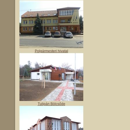
Polgármesteri hivatal
Tulipán Bölcsőde