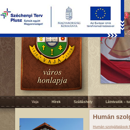
Vaja
Hírek
Szálláshely
Látnivalók – t
Humán szolg
Humán szolgáltatások fe