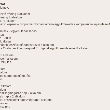
yzat
elemek:
sztő tréning 8 alkalom
éning 8 alkalom
ng 4 alkalom
esztő képzés – csoportmunkában történő együttműködés kompetencia fejlesztése 
chnikák – egyéni tanácsadás
atás
m – 30 fő
lgáltatás
ág fejlesztési előadássorozat 4 alkalom
a Család és Gyermekjóléti Szolgálat együttműködésével 8 alkalom
 3 alkalom
ése 4 alkalom
felújítás
alom
kalom
tanácsadópont működése
om
om
4 alkalom
kalom
gészségmegőrző nap 2 alkalom
ek napja 2 alkalom
el összekötött egészségnap 2 alkalom
lkalom
zisztens