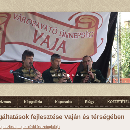
urizmus
Képgaléria
Kapcsolat
Elügy
KÖZZÉTÉTELI
áltatások fejlesztése Vaján és térségében
jlesztése projekt rövid összefoglalója