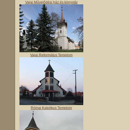
Vajai Művelődési ház és könyvtár
Vajai Református Templom
Római Katolikus Templom