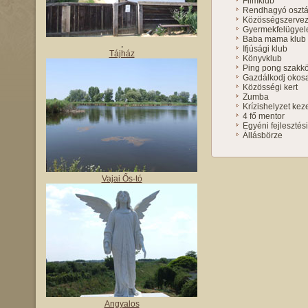
Filmklub
Rendhagyó osztál
Közösségszerve
Gyermekfelügyel
Baba mama klub
,
Ifjúsági klub
Tájház
Könyvklub
Ping pong szakk
Gazdálkodj okos
Közösségi kert
Zumba
Krízishelyzet kez
4 fő mentor
Egyéni fejlesztés
Állásbörze
Vajai Ős-tó
Angyalos