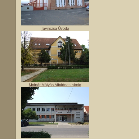
Tavirózsa Óvoda
Molnár Mátyás Általános Iskola