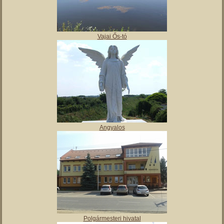
,
Tájház
Vajai Ős-tó