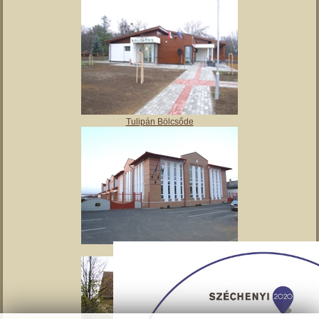
Angyalos
Polgármesteri hivatal
Tulipán Bölcsőde