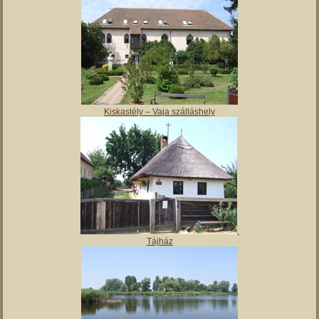
Magyar Nemzeti Múzeum Vay Ádám Muzeális Gyűjteménye
Kiskastély – Vaja szálláshely