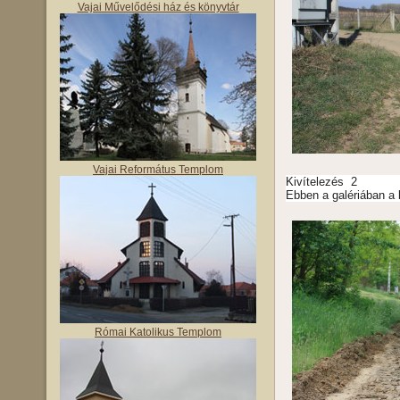
Vajai Művelődési ház és könyvtár
Vajai Református Templom
Kivítelezés 2
Ebben a galériában a 
Római Katolikus Templom