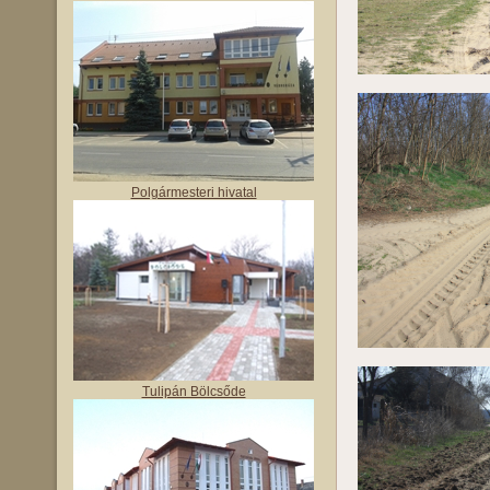
Polgármesteri hivatal
Tulipán Bölcsőde