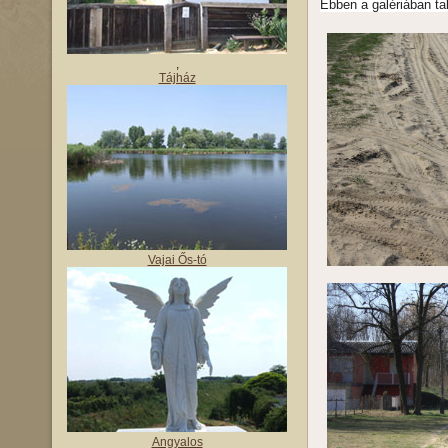
Ebben a galériában ta
,
Tájház
Vajai Ős-tó
Angyalos