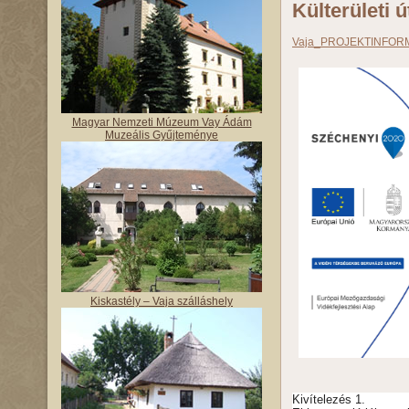
Külterületi 
Vaja_PROJEKTINFOR
Magyar Nemzeti Múzeum Vay Ádám
Muzeális Gyűjteménye
Kiskastély – Vaja szálláshely
Kivítelezés 1.