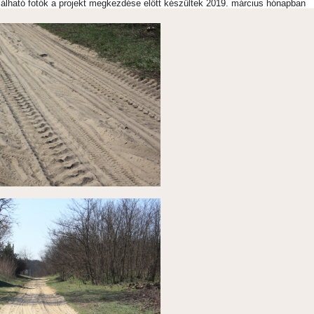
lálható fotók a projekt megkezdése előtt készültek 2019. március hónapban