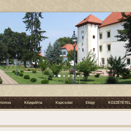
urizmus
Képgaléria
Kapcsolat
Elügy
KÖZZÉTÉTELI