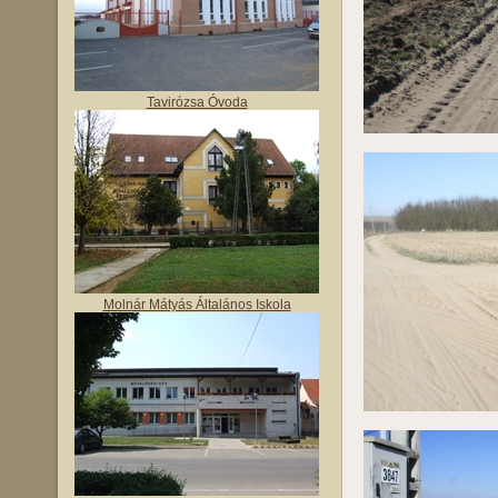
Tavirózsa Óvoda
Molnár Mátyás Általános Iskola