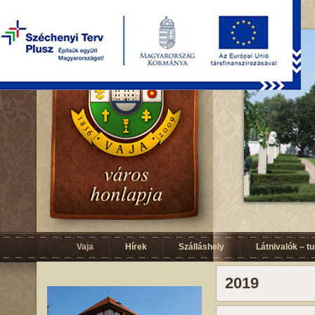
Vaja
Hírek
Szálláshely
Látnivalók – t
2019