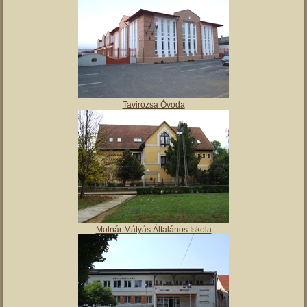
Tavirózsa Óvoda
Molnár Mátyás Általános Iskola