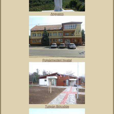
Angyalos
Polgármesteri hivatal
Tulipán Bölcsőde