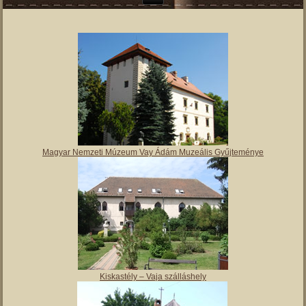
Magyar Nemzeti Múzeum Vay Ádám Muzeális Gyűjteménye
Kiskastély – Vaja szálláshely