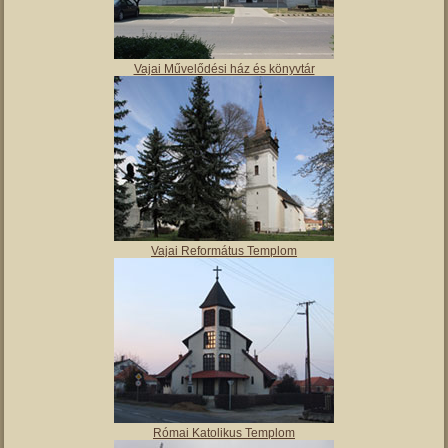
Vajai Művelődési ház és könyvtár
Vajai Református Templom
Római Katolikus Templom