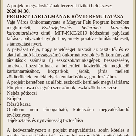
A projekt megvalósításának tervezett fizikai befejezése:
2020.04.30.
PROJEKT TARTALMÁNAK RÖVID BEMUTATÁSA
Vaja Város Önkormányzata, a Magyar Falu Program keretében
meghirdetett,
Eszközfejlesztés belterületi közterület
karbantartására
című, MFP-KKE/2019 kódszámú pályázati
kiírásra, pályázatot nyújtott be, amely pozitív elbírálás alá esett,
s támogatást nyert.
A pályázat célja, hogy lehetőséget biztosít az 5000 fő, és ez
alatti állandó lakosságszámú önkormányzatok és önkormányzati
társulások számára új eszközök/munkagépek beszerzésére,
amelyek hozzájárulnak a belterületi közterületek megfelelő
karbantartásához, közparkok, járdák, járda melletti
zöldterületek, emlékhelyek fenntartásához, gondozásához.
A projekt keretében az alábbi eszközök kerülnek megvásárlásra:
-
Fűnyíró kasza és egyéb szerszámok, eszközök beszerzése
-
Nehéz pótkocsi
-
Erőgép
-
Rézsű kasza
Önállóan nem támogatható, kötelezően megvalósítandó
tevékenység
Tájékoztatás és nyilvánosság biztosítása
A kedvezményezett a projekt megvalósítása során köteles a
meghatározott tájékoztatási és nyilvánossági kötelezettségeknek