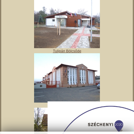
Angyalos
Polgármesteri hivatal
Tulipán Bölcsőde