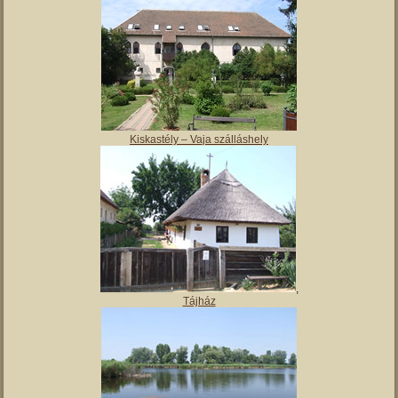
Magyar Nemzeti Múzeum Vay Ádám Muzeális Gyűjteménye
Kiskastély – Vaja szálláshely