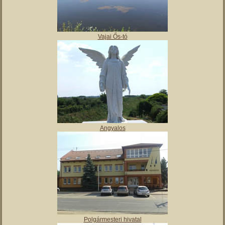
,
Tájház
Vajai Ős-tó