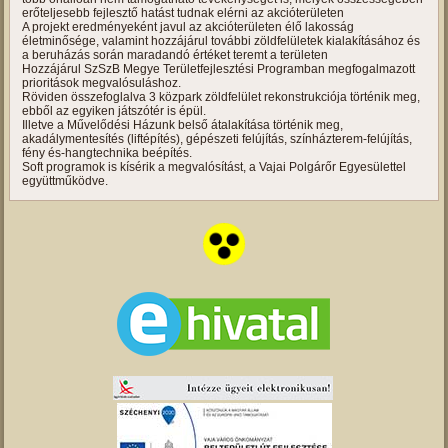
erőteljesebb fejlesztő hatást tudnak elérni az akcióterületen
A projekt eredményeként javul az akcióterületen élő lakosság
életminősége, valamint hozzájárul további zöldfelületek kialakításához és
a beruházás során maradandó értéket teremt a területen
Hozzájárul SzSzB Megye Területfejlesztési Programban megfogalmazott
prioritások megvalósuláshoz.
Röviden összefoglalva 3 közpark zöldfelület rekonstrukciója történik meg,
ebből az egyiken játszótér is épül.
Illetve a Művelődési Házunk belső átalakítása történik meg,
akadálymentesítés (liftépítés), gépészeti felújítás, színházterem-felújítás,
fény és-hangtechnika beépítés.
Soft programok is kísérik a megvalósítást, a Vajai Polgárőr Egyesülettel
együttműködve.