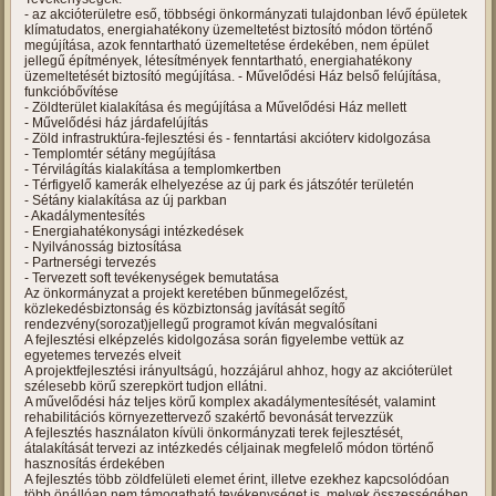
- az akcióterületre eső, többségi önkormányzati tulajdonban lévő épületek
klímatudatos, energiahatékony üzemeltetést biztosító módon történő
megújítása, azok fenntartható üzemeltetése érdekében, nem épület
jellegű építmények, létesítmények fenntartható, energiahatékony
üzemeltetését biztosító megújítása. - Művelődési Ház belső felújítása,
funkcióbővítése
- Zöldterület kialakítása és megújítása a Művelődési Ház mellett
- Művelődési ház járdafelújítás
- Zöld infrastruktúra-fejlesztési és - fenntartási akcióterv kidolgozása
- Templomtér sétány megújítása
- Térvilágítás kialakítása a templomkertben
- Térfigyelő kamerák elhelyezése az új park és játszótér területén
- Sétány kialakítása az új parkban
- Akadálymentesítés
- Energiahatékonysági intézkedések
- Nyilvánosság biztosítása
- Partnerségi tervezés
- Tervezett soft tevékenységek bemutatása
Az önkormányzat a projekt keretében bűnmegelőzést,
közlekedésbiztonság és közbiztonság javítását segítő
rendezvény(sorozat)jellegű programot kíván megvalósítani
A fejlesztési elképzelés kidolgozása során figyelembe vettük az
egyetemes tervezés elveit
A projektfejlesztési irányultságú, hozzájárul ahhoz, hogy az akcióterület
szélesebb körű szerepkört tudjon ellátni.
A művelődési ház teljes körű komplex akadálymentesítését, valamint
rehabilitációs környezettervező szakértő bevonását tervezzük
A fejlesztés használaton kívüli önkormányzati terek fejlesztését,
átalakítását tervezi az intézkedés céljainak megfelelő módon történő
hasznosítás érdekében
A fejlesztés több zöldfelületi elemet érint, illetve ezekhez kapcsolódóan
több önállóan nem támogatható tevékenységet is, melyek összességében