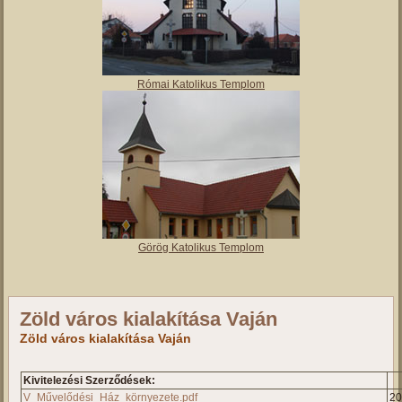
Római Katolikus Templom
Görög Katolikus Templom
Zöld város kialakítása Vaján
Zöld város kialakítása Vaján
Kivitelezési Szerződések:
V_Művelődési_Ház_környezete.pdf
2