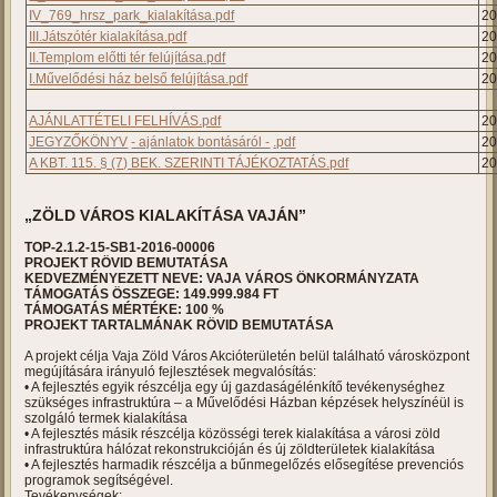
IV_769_hrsz_park_kialakítása.pdf
2
III.Játszótér kialakítása.pdf
2
II.Templom előtti tér felújítása.pdf
2
I.Művelődési ház belső felújítása.pdf
2
AJÁNLATTÉTELI FELHÍVÁS.pdf
2
JEGYZŐKÖNYV
- ajánlatok bontásáról -
.pdf
2
A KBT. 115. § (7) BEK. SZERINTI TÁJÉKOZTATÁS.pdf
2
„ZÖLD VÁROS KIALAKÍTÁSA VAJÁN”
TOP-2.1.2-15-SB1-2016-00006
PROJEKT RÖVID BEMUTATÁSA
KEDVEZMÉNYEZETT NEVE: VAJA VÁROS ÖNKORMÁNYZATA
TÁMOGATÁS ÖSSZEGE: 149.999.984 FT
TÁMOGATÁS MÉRTÉKE: 100 %
PROJEKT TARTALMÁNAK RÖVID BEMUTATÁSA
A projekt célja Vaja Zöld Város Akcióterületén belül található városközpont
megújítására irányuló fejlesztések megvalósítás:
• A fejlesztés egyik részcélja egy új gazdaságélénkítő tevékenységhez
szükséges infrastruktúra – a Művelődési Házban képzések helyszínéül is
szolgáló termek kialakítása
• A fejlesztés másik részcélja közösségi terek kialakítása a városi zöld
infrastruktúra hálózat rekonstrukcióján és új zöldterületek kialakítása
• A fejlesztés harmadik részcélja a bűnmegelőzés elősegítése prevenciós
programok segítségével.
Tevékenységek: