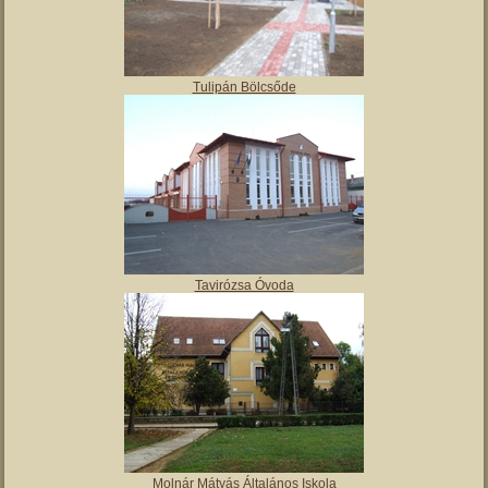
Tulipán Bölcsőde
Tavirózsa Óvoda
Molnár Mátyás Általános Iskola