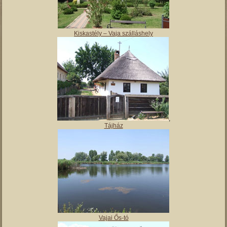
Kiskastély – Vaja szálláshely
,
Tájház
Vajai Ős-tó