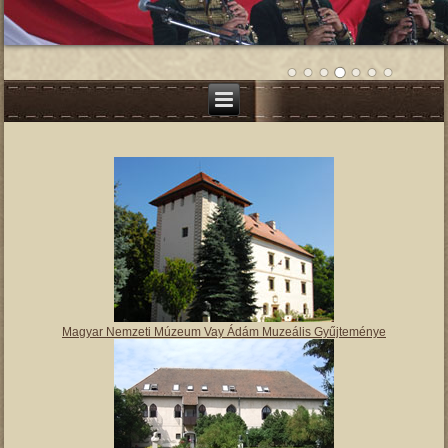
Magyar Nemzeti Múzeum Vay Ádám Muzeális Gyűjteménye