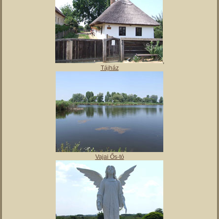
Magyar Nemzeti Múzeum Vay Ádám Muzeális Gyűjteménye
Kiskastély – Vaja szálláshely
,
Tájház