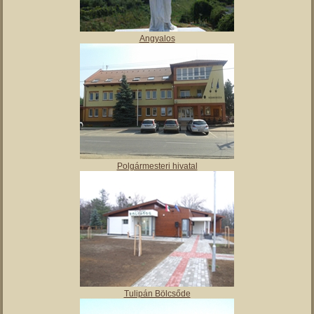
Vajai Ős-tó
Angyalos