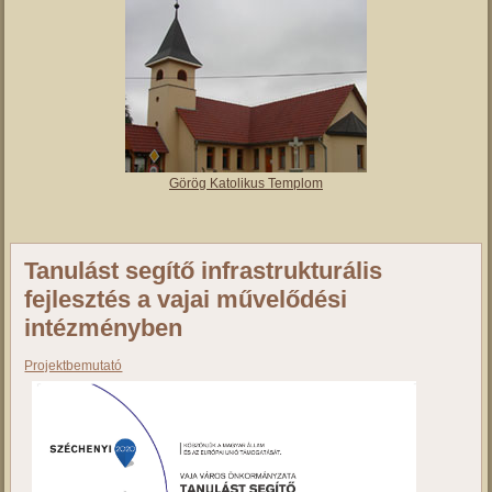
Vajai Református Templom
Római Katolikus Templom
Görög Katolikus Templom