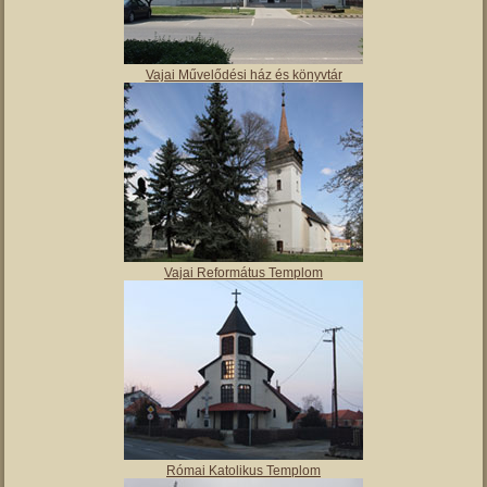
Molnár Mátyás Általános Iskola
Vajai Művelődési ház és könyvtár