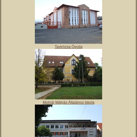
Polgármesteri hivatal
Tulipán Bölcsőde
Tavirózsa Óvoda