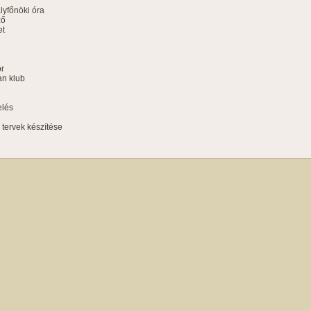
yfőnöki óra
ző
et
ör
an klub
elés
i tervek készítése