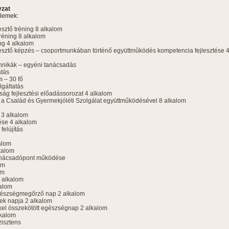
yzat
elemek:
sztő tréning 8 alkalom
éning 8 alkalom
ng 4 alkalom
esztő képzés – csoportmunkában történő együttműködés kompetencia fejlesztése 
chnikák – egyéni tanácsadás
atás
m – 30 fő
lgáltatás
ág fejlesztési előadássorozat 4 alkalom
a Család és Gyermekjóléti Szolgálat együttműködésével 8 alkalom
 3 alkalom
ése 4 alkalom
felújítás
alom
kalom
tanácsadópont működése
om
om
4 alkalom
kalom
gészségmegőrző nap 2 alkalom
ek napja 2 alkalom
el összekötött egészségnap 2 alkalom
lkalom
zisztens