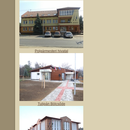
Polgármesteri hivatal
Tulipán Bölcsőde