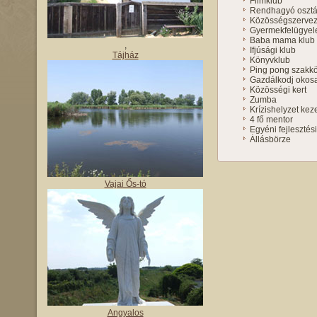
Filmklub
Rendhagyó osztál
Közösségszerve
Gyermekfelügyel
Baba mama klub
,
Ifjúsági klub
Tájház
Könyvklub
Ping pong szakk
Gazdálkodj okos
Közösségi kert
Zumba
Krízishelyzet kez
4 fő mentor
Egyéni fejlesztés
Állásbörze
Vajai Ős-tó
Angyalos