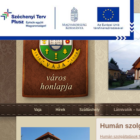
Vaja
Hírek
Szálláshely
Látnivalók – t
Humán szolg
Humán szolgáltatások fe