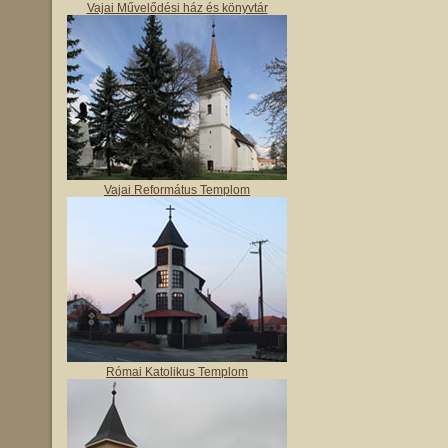
Vajai Művelődési ház és könyvtár
Vajai Református Templom
Római Katolikus Templom