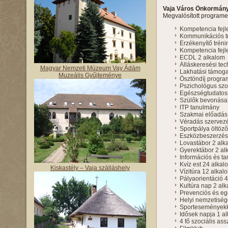
Vaja Város Önkormán
Megvalósított program
Kompetencia fejle
Kommunikációs tr
Érzékenyítő tréni
Kompetencia fejl
ECDL 2 alkalom
Álláskeresési te
Magyar Nemzeti Múzeum Vay Ádám
Lakhatási támog
Muzeális Gyűjteménye
Ösztöndíj progra
Pszichológus szo
Egészségtudatoss
Szülők bevonása 
ITP tanulmány
Szakmai előadás
Véradás szervez
Sportpálya öltöző 
Eszközbeszerzés
Lovastábor 2 alk
Gyerektábor 2 al
Információs és 
Kvíz est 24 alkal
Kiskastély – Vaja szálláshely
Vízitúra 12 alkal
Pályaorientáció 
Kultúra nap 2 al
Prevenciós és e
Helyi nemzetiség
Sporteseményekk
Idősek napja 1 a
4 fő szociális ass