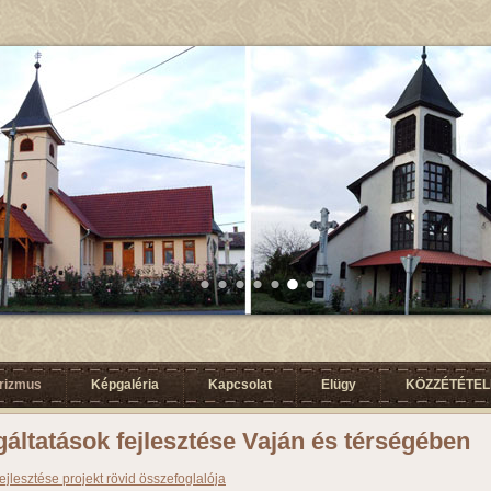
urizmus
Képgaléria
Kapcsolat
Elügy
KÖZZÉTÉTELI
áltatások fejlesztése Vaján és térségében
jlesztése projekt rövid összefoglalója