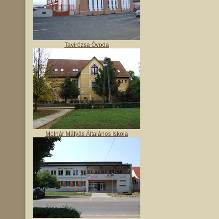
Tavirózsa Óvoda
Molnár Mátyás Általános Iskola