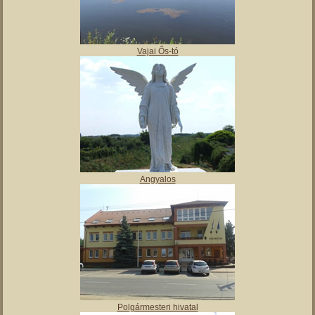
Vajai Ős-tó
Angyalos
Polgármesteri hivatal