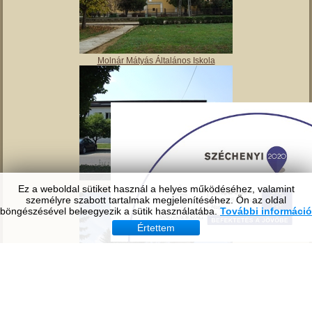
Molnár Mátyás Általános Iskola
Vajai Művelődési ház és könyvtár
Ez a weboldal sütiket használ a helyes működéséhez, valamint
személyre szabott tartalmak megjelenítéséhez. Ön az oldal
böngészésével beleegyezik a sütik használatába.
További információ
Értettem