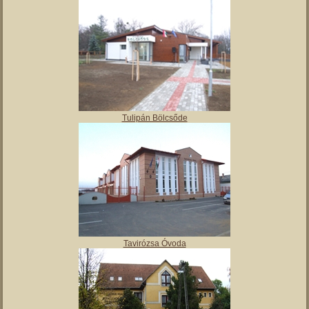
Tulipán Bölcsőde
Tavirózsa Óvoda