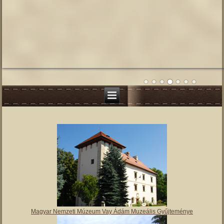
Magyar Nemzeti Múzeum Vay Ádám Muzeális Gyűjteménye