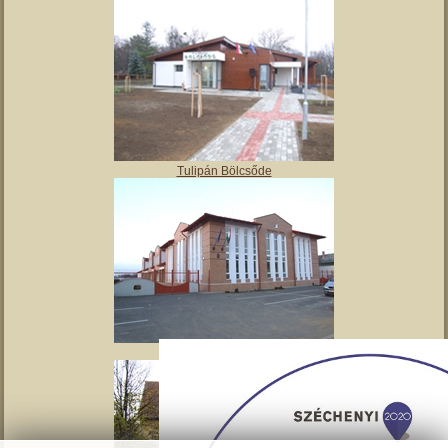
Tulipán Bölcsőde
Tavirózsa Óvoda