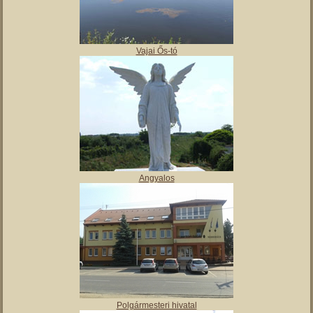
Vajai Ős-tó
Angyalos
Polgármesteri hivatal