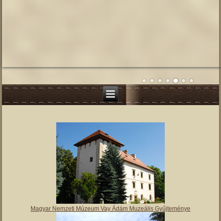
Magyar Nemzeti Múzeum Vay Ádám Muzeális Gyűjteménye