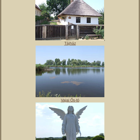
Magyar Nemzeti Múzeum Vay Ádám Muzeális Gyűjteménye
Kiskastély – Vaja szálláshely
,
Tájház