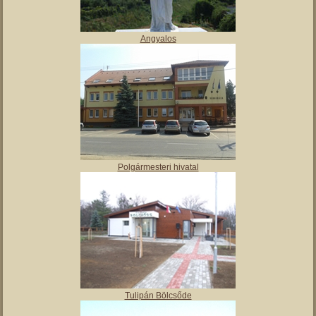
Vajai Ős-tó
Angyalos