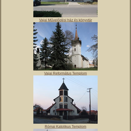
Molnár Mátyás Általános Iskola
Vajai Művelődési ház és könyvtár