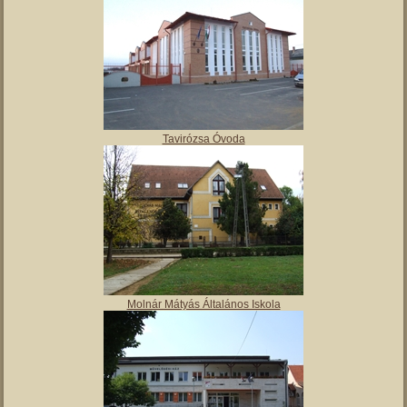
Polgármesteri hivatal
Tulipán Bölcsőde
Tavirózsa Óvoda