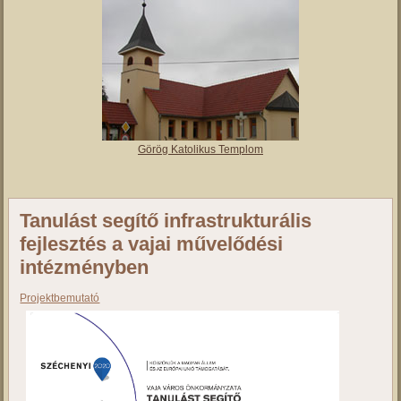
Vajai Református Templom
Római Katolikus Templom
Görög Katolikus Templom