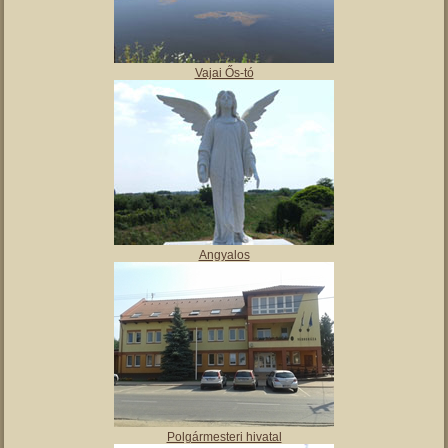
,
Tájház
Vajai Ős-tó