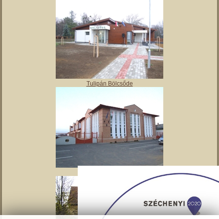
Angyalos
Polgármesteri hivatal
Tulipán Bölcsőde