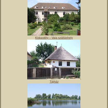
Magyar Nemzeti Múzeum Vay Ádám Muzeális Gyűjteménye
Kiskastély – Vaja szálláshely