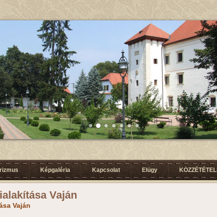
urizmus
Képgaléria
Kapcsolat
Elügy
KÖZZÉTÉTELI
ialakítása Vaján
tása Vaján