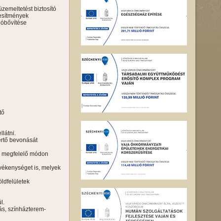
zemeltetést biztosító
tesítmények
ióbővítése
tő
llátni.
értő bevonását
nak megfelelő módon
evékenységet is, melyek
ldfelületek
l.
tás, színházterem-