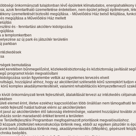
, többségi önkormányzati tulajdonban lévő épületek klímatudatos, energiahatékony ü
sa, azok fenntartható üzemeltetése érdekében, nem épület jellegű építmények, lé
tékony üzemeltetését biztosító megújítása. - Művelődési Ház belső felújítása, funkc
sa és megújítása a Művelődési Ház mellett
elújítás
lesztési és - fenntartási akcióterv kidolgozása
gújítása
ása a templomkertben
elyezése az új park és játszótér területén
 új parkban
 intézkedések
ása
enységek bemutatása
ekt keretében bűnmegelőzést, közlekedésbiztonság és közbiztonság javítását segí
legű programot kíván megvalósítani
s kidolgozása során figyelembe vettük az egyetemes tervezés elveit
nyultságú, hozzájárul ahhoz, hogy az akcióterület szélesebb körű szerepkört tudjon e
s körű komplex akadálymentesítését, valamint rehabilitációs környezettervező szak
n kívüli önkormányzati terek fejlesztését, átalakítását tervezi az intézkedés céljai
dekében
elületi elemet érint, illetve ezekhez kapcsolódóan több önállóan nem támogatható t
ebb fejlesztő hatást tudnak elérni az akcióterületen
 javul az akcióterületen élő lakosság életminősége, valamint hozzájárul további zö
ruházás során maradandó értéket teremt a területen
 Területfejlesztési Programban megfogalmazott prioritások megvalósuláshoz.
 közpark zöldfelület rekonstrukciója történik meg, ebből az egyiken játszótér is épü
unk belső átalakítása történik meg, akadálymentesítés (liftépítés), gépészeti felújí
echnika beépítés.