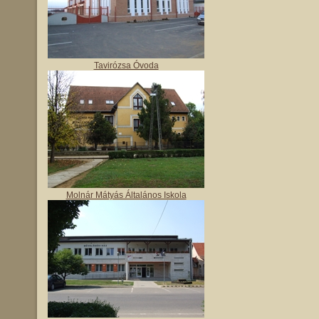
Tavirózsa Óvoda
Molnár Mátyás Általános Iskola