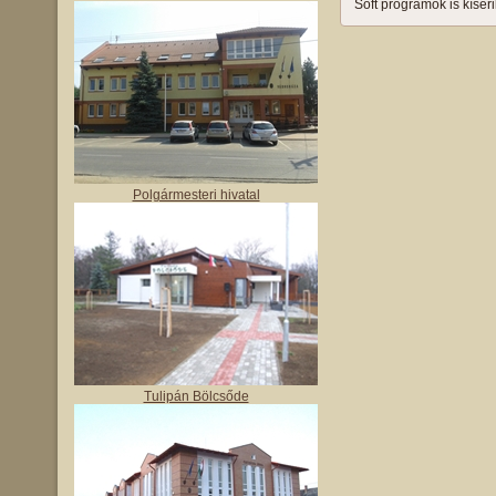
Soft programok is kísér
Polgármesteri hivatal
Tulipán Bölcsőde