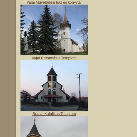
Vajai Művelődési ház és könyvtár
Vajai Református Templom
Római Katolikus Templom