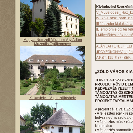
Kivitelezési Szerződé
V_Művelődési_Ház_kö
IV_769_hrsz_park_kial
III.Játszótér kialakítása
II.Templom előtti tér fel
I.Művelődési ház belső 
Magyar Nemzeti Múzeum Vay Ádám
Muzeális Gyűjteménye
AJÁNLATTÉTELI FELH
JEGYZŐKÖNYV
- aján
A KBT. 115. § (7) BE
„ZÖLD VÁROS KIA
TOP-2.1.2-15-SB1-201
PROJEKT RÖVID BE
KEDVEZMÉNYEZETT 
TÁMOGATÁS ÖSSZEGE:
TÁMOGATÁS MÉRTÉKE
Kiskastély – Vaja szálláshely
PROJEKT TARTALMÁ
A projekt célja Vaja Zö
• A fejlesztés egyik r
helyszínéül is szolgáló 
• A fejlesztés másik rés
kialakítása
• A fejlesztés harmadi