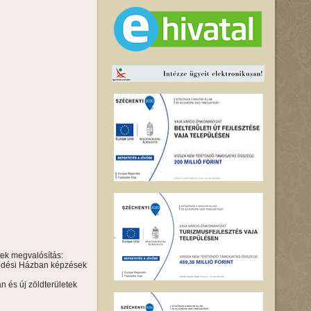
sek megvalósítás:
elődési Házban képzések
án és új zöldterületek