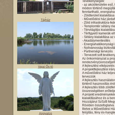
Tevékenységek:
- az akcióterületre eső
módon történő megújítá
fenntartható, energiaha
- Zöldterület kialakítá
,
- Művelődési ház járdaf
Tájház
- Zöld infrastruktúra-fej
- Templomtér sétány me
- Térvilágítás kialakít
- Térfigyelő kamerák elh
- Sétány kialakítása az
- Akadálymentesítés
- Energiahatékonysági
- Nyilvánosság biztosít
- Partnerségi tervezés
- Tervezett soft tevék
Az önkormányzat a proj
rendezvény(sorozat)jel
A fejlesztési elképzelé
Vajai Ős-tó
A projektfejlesztési irá
A művelődési ház telje
tervezzük
A fejlesztés használato
történő hasznosítás ér
A fejlesztés több zöldf
összességében erőteljes
A projekt eredményeként
kialakításához és a be
Hozzájárul SzSzB Megye
Röviden összefoglalva 3
Illetve a Művelődési Ház
felújítás, fény és-hangt
Angyalos