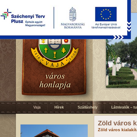
Vaja
Hírek
Szálláshely
Látnivalók – t
Zöld város k
Zöld város kialakí