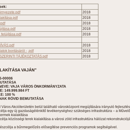
sek:
rnyezete.pdf
2018
akítása.pdf
2018
.pdf
2018
újítása.pdf
2018
felújítása.pdf
2018
ÍVÁS.pdf
2018
latok bontásáról -
.pdf
2018
K. SZERINTI TÁJÉKOZTATÁS.pdf
2018
LAKÍTÁSA VAJÁN”
6-00006
MUTATÁSA
NEVE: VAJA VÁROS ÖNKORMÁNYZATA
 149.999.984 FT
: 100 %
NAK RÖVID BEMUTATÁSA
ld Város Akcióterületén belül található városközpont megújítására irányuló fejleszté
észcélja egy új gazdaságélénkítő tevékenységhez szükséges infrastruktúra – a Műv
termek kialakítása
zcélja közösségi terek kialakítása a városi zöld infrastruktúra hálózat rekonstrukciój
k részcélja a bűnmegelőzés elősegítése prevenciós programok segítségével.