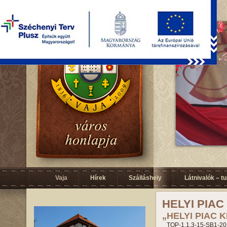
Vaja
Hírek
Szálláshely
Látnivalók – t
HELYI PIAC
„HELYI PIAC 
TOP-1.1.3-15-SB1-20