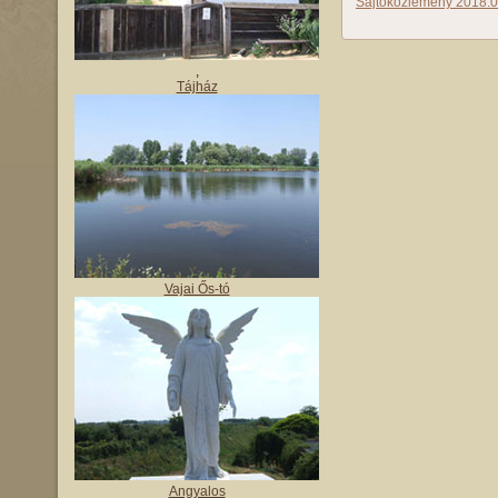
Sajtóközlemény 2018.0
,
Tájház
Vajai Ős-tó
Angyalos