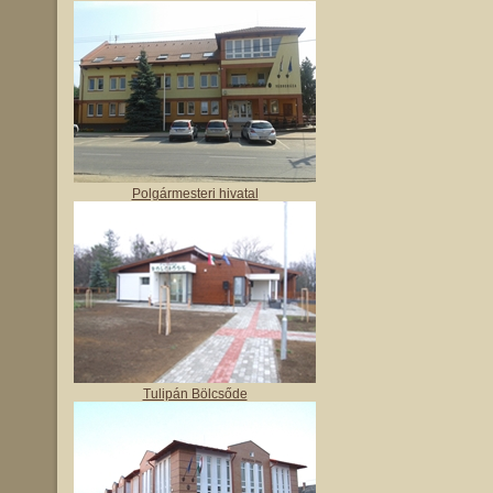
Polgármesteri hivatal
Tulipán Bölcsőde