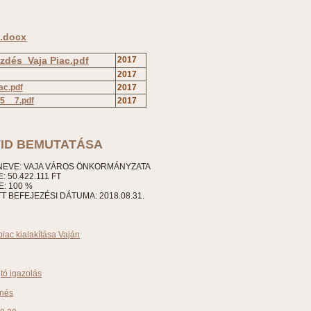
s.docx
őzdés_Vaja Piac.pdf
2017
2017
ac.pdf
2017
5__7.pdf
2017
ID BEMUTATÁSA
EVE: VAJA VÁROS ÖNKORMÁNYZATA
 50.422.111 FT
: 100 %
 BEFEJEZÉSI DÁTUMA: 2018.08.31.
iac kialakítása Vaján
jtó igazolás
enés