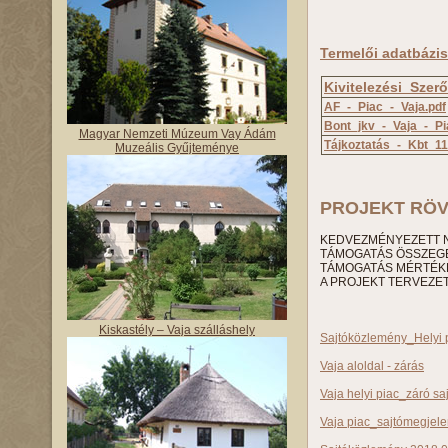
Termelői adatbázi
Kivitelezési_Szer
AF_-_Piac_-_Vaja.pdf
Bont_jkv_-_Vaja_-_Pi
Magyar Nemzeti Múzeum Vay Ádám
Tájkoztatás_-_Kbt_11
Muzeális Gyűjteménye
PROJEKT RÖV
KEDVEZMÉNYEZETT N
TÁMOGATÁS ÖSSZEGE:
TÁMOGATÁS MÉRTÉKE
A PROJEKT TERVEZETT
Kiskastély – Vaja szálláshely
Sajtóközlemény_Helyi p
Vaja aloldal - zárás
Vaja helyi piac_záró sa
Vaja piac_sajtómegjel