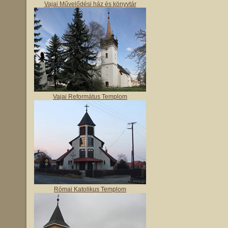
Vajai Művelődési ház és könyvtár
Vajai Református Templom
Római Katolikus Templom