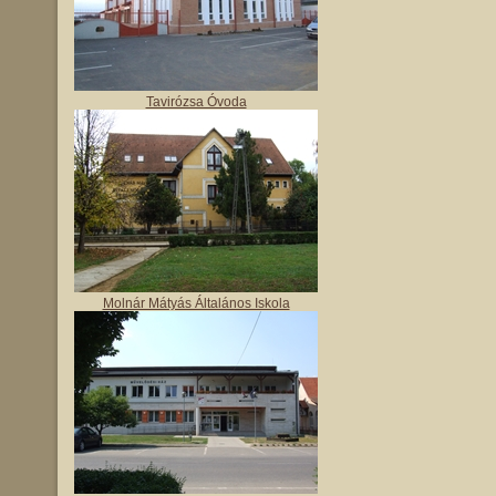
Tavirózsa Óvoda
Molnár Mátyás Általános Iskola