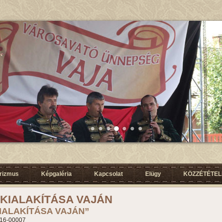
urizmus
Képgaléria
Kapcsolat
Elügy
KÖZZÉTÉTELI
 KIALAKÍTÁSA VAJÁN
KIALAKÍTÁSA VAJÁN”
16-00007