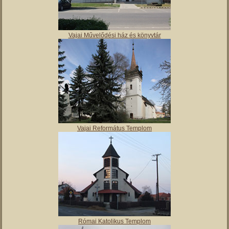
Vajai Művelődési ház és könyvtár
Vajai Református Templom
Római Katolikus Templom