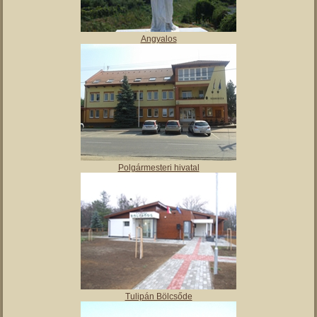
Angyalos
Polgármesteri hivatal
Tulipán Bölcsőde