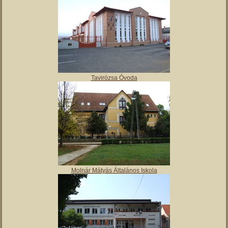
Tavirózsa Óvoda
Molnár Mátyás Általános Iskola