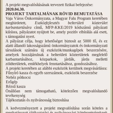
A projekt megvalósításának tervezett fizikai befejezése:
2020.04.30.
PROJEKT TARTALMÁNAK RÖVID BEMUTATÁSA
Vaja Város Önkormányzata, a Magyar Falu Program keretében
meghirdetett,
Eszközfejlesztés belterületi közterület
karbantartására
című, MFP-KKE/2019 kódszámú pályázati
kiírásra, pályázatot nyújtott be, amely pozitív elbírálás alá esett,
s támogatást nyert.
A pályázat célja, hogy lehetőséget biztosít az 5000 fő, és ez
alatti állandó lakosságszámú önkormányzatok és önkormányzati
társulások számára új eszközök/munkagépek beszerzésére,
amelyek hozzájárulnak a belterületi közterületek megfelelő
karbantartásához, közparkok, járdák, járda melletti
zöldterületek, emlékhelyek fenntartásához, gondozásához.
A projekt keretében az alábbi eszközök kerülnek megvásárlásra:
-
Fűnyíró kasza és egyéb szerszámok, eszközök beszerzése
-
Nehéz pótkocsi
-
Erőgép
-
Rézsű kasza
Önállóan nem támogatható, kötelezően megvalósítandó
tevékenység
Tájékoztatás és nyilvánosság biztosítása
A kedvezményezett a projekt megvalósítása során köteles a
meghatározott tájékoztatási és nyilvánossági kötelezettségeknek