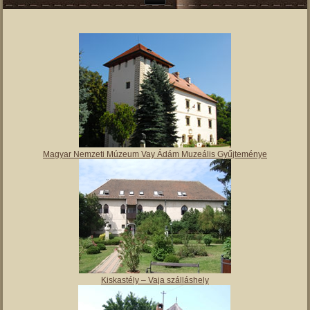
Magyar Nemzeti Múzeum Vay Ádám Muzeális Gyűjteménye
Kiskastély – Vaja szálláshely