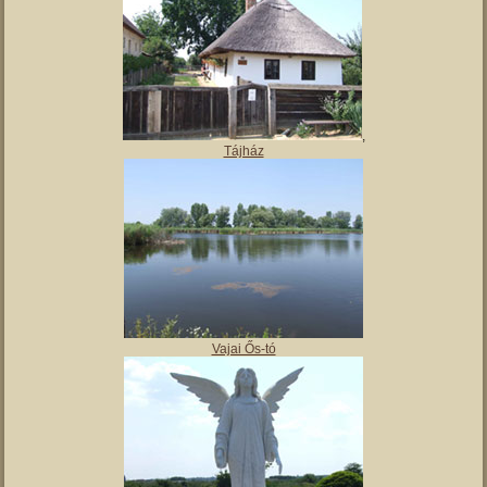
,
Tájház
Vajai Ős-tó