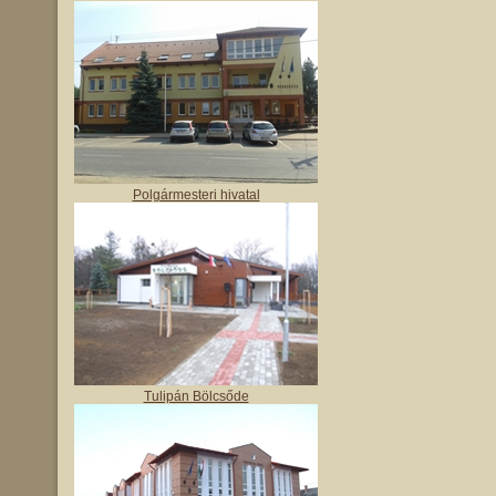
Polgármesteri hivatal
Tulipán Bölcsőde