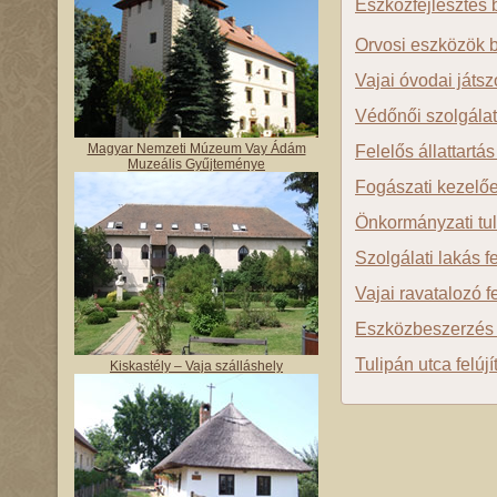
Eszközfejlesztés b
Orvosi eszközök 
Vajai óvodai játsz
Védőnői szolgálat
Magyar Nemzeti Múzeum Vay Ádám
Felelős állattartá
Muzeális Gyűjteménye
Fogászati kezelő
Önkormányzati tul
Szolgálati lakás fe
Vajai ravatalozó f
Eszközbeszerzés
Tulipán utca felúj
Kiskastély – Vaja szálláshely