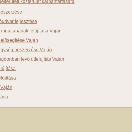
elterületi közterület karbantartására
beszerzése
óudvar fejlesztése
 ingatlanának felújítása Vaján
s elősegítése Vaján
egység beszerzése Vaján
ajdonban levő útfelújítás Vaján
lújítása
elújítása
 Vaján
ítása