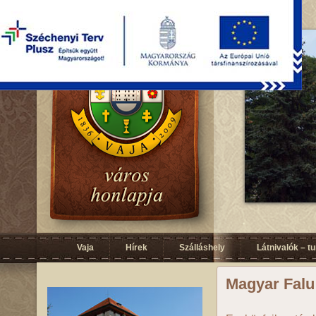
Vaja
Hírek
Szálláshely
Látnivalók – t
Magyar Fal