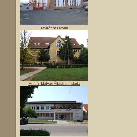
Tavirózsa Óvoda
Molnár Mátyás Általános Iskola