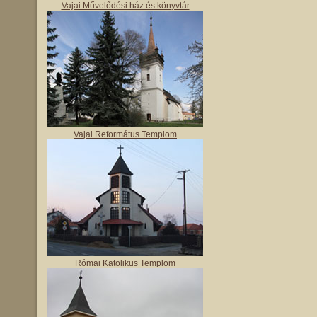
Vajai Művelődési ház és könyvtár
Vajai Református Templom
Római Katolikus Templom