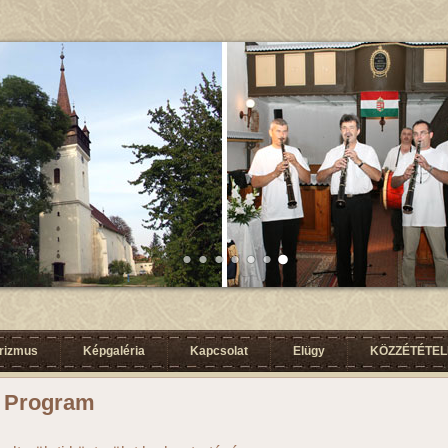
urizmus
Képgaléria
Kapcsolat
Elügy
KÖZZÉTÉTELI
u Program