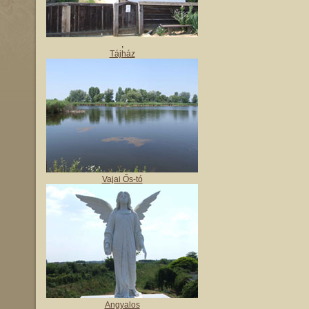
,
Tájház
Vajai Ős-tó
Angyalos