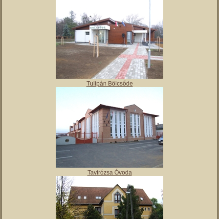
Angyalos
Polgármesteri hivatal
Tulipán Bölcsőde