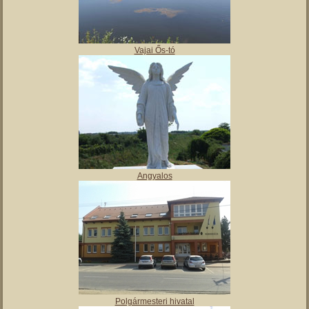
,
Tájház
Vajai Ős-tó