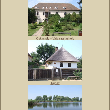
Magyar Nemzeti Múzeum Vay Ádám Muzeális Gyűjteménye
Kiskastély – Vaja szálláshely