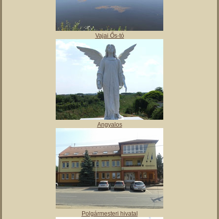
,
Tájház
Vajai Ős-tó