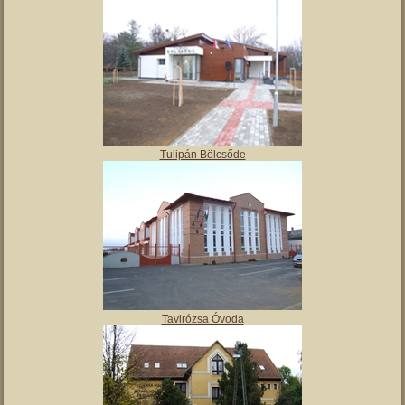
Angyalos
Polgármesteri hivatal
Tulipán Bölcsőde