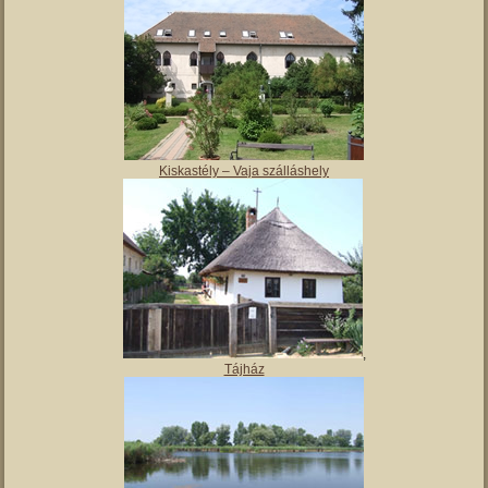
Magyar Nemzeti Múzeum Vay Ádám Muzeális Gyűjteménye
Kiskastély – Vaja szálláshely