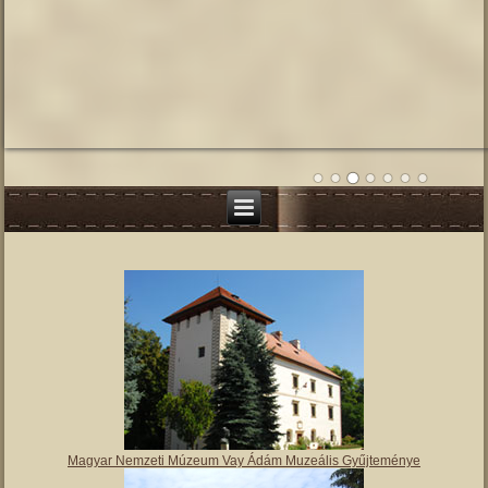
Magyar Nemzeti Múzeum Vay Ádám Muzeális Gyűjteménye