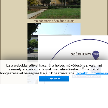
Molnár Mátyás Általános Iskola
Vajai Művelődési ház és könyvtár
Ez a weboldal sütiket használ a helyes működéséhez, valamint
személyre szabott tartalmak megjelenítéséhez. Ön az oldal
böngészésével beleegyezik a sütik használatába.
További információ
Értettem