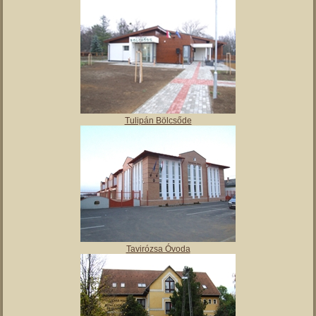
Tulipán Bölcsőde
Tavirózsa Óvoda