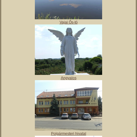
Vajai Ős-tó
Angyalos
Polgármesteri hivatal