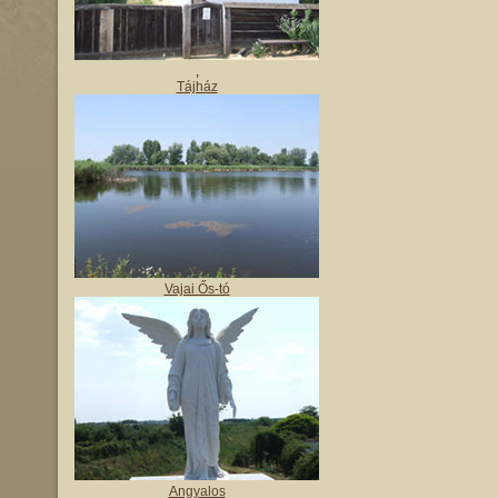
,
Tájház
Vajai Ős-tó
Angyalos