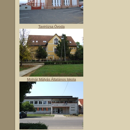
Tavirózsa Óvoda
Molnár Mátyás Általános Iskola