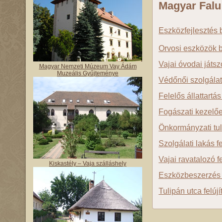
Magyar Fal
Eszközfejlesztés b
Orvosi eszközök 
Vajai óvodai játsz
Magyar Nemzeti Múzeum Vay Ádám
Muzeális Gyűjteménye
Védőnői szolgálat
Felelős állattartá
Fogászati kezelő
Önkormányzati tul
Szolgálati lakás fe
Vajai ravatalozó f
Kiskastély – Vaja szálláshely
Eszközbeszerzés
Tulipán utca felúj