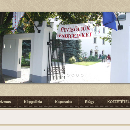
urizmus
Képgaléria
Kapcsolat
Elügy
KÖZZÉTÉTELI