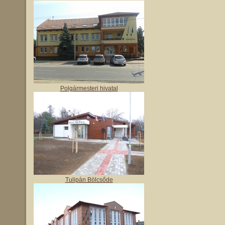
Polgármesteri hivatal
Tulipán Bölcsőde