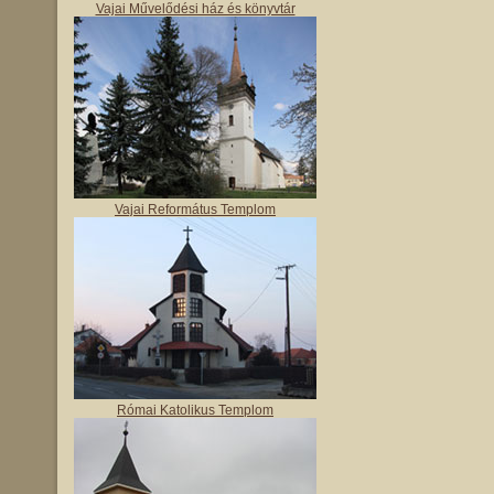
Vajai Művelődési ház és könyvtár
Vajai Református Templom
Római Katolikus Templom