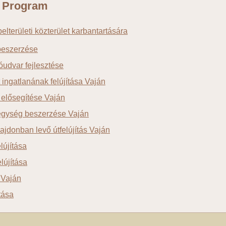
u Program
elterületi közterület karbantartására
beszerzése
óudvar fejlesztése
 ingatlanának felújítása Vaján
s elősegítése Vaján
egység beszerzése Vaján
ajdonban levő útfelújítás Vaján
lújítása
elújítása
 Vaján
ítása