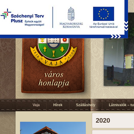
Vaja
Hírek
Szálláshely
Látnivalók – t
2020