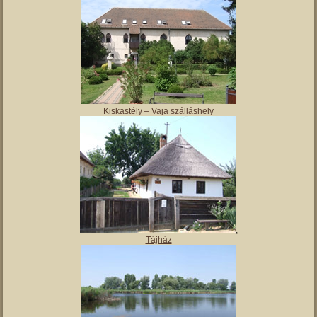
Magyar Nemzeti Múzeum Vay Ádám Muzeális Gyűjteménye
Kiskastély – Vaja szálláshely