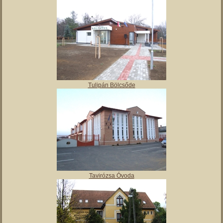
Angyalos
Polgármesteri hivatal
Tulipán Bölcsőde