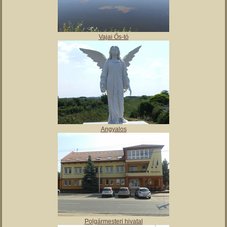
,
Tájház
Vajai Ős-tó