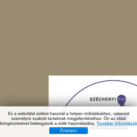
Ez a weboldal sütiket használ a helyes működéséhez, valamint
személyre szabott tartalmak megjelenítéséhez. Ön az oldal
böngészésével beleegyezik a sütik használatába.
További információ
Értettem