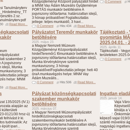
Közgyűjteményi Központ pályázatot hirdet
0 Comment
H
a MNM Vay Ádám Muzeális Gyűjteménye
i Tanulmányterv
PORTÁS munkakör betöltésére A
a_Hirdetmény_TT
jogviszony időtartama: határozatlan idejű,
rjesztés 2.sz.
3 hónap próbaidővel Foglalkoztatás
tanulmányterv.pdf
jellege: teljes munkaidő, 3 havi...
330
Read More...
0 Comment
Hits:434
Read More...
égkapcsolati
Pályázatot Teremőr munkakör
Tájékoztató -
kakör
betöltésére
gyomirtás MÁ
2025. május 23.
2025.04.01. - 
a Magyar Nemzeti Múzeum
2025. április 11.
Közgyűjteményi Központpályázatot
zeum
Tájékoztató - Veg
hirdetTeremőr1 főmunkakör betöltésére A
ntpályázatot
területeken 2025.0
jogviszony időtartama:határozatlan idejű,
ati szakember 2
0 Comment
H
Munka törvénykönyve szerinti
 A jogviszony
munkaviszony, 3 hónap
n idejű, Munka
próbaidővelFoglalkoztatás jellege: heti 40
 munkaviszony, 3
óraA munkavégzés helye: MNM Vay
lkoztatás jellege:
Ádám Muzeális...
gzés helye: MNM
0 Comment
Hits:506
Read More...
659
Read More...
s
Pályázat közönségkapcsolati
Ingatlan elad
szakember munkakör
2025. január 14.
at 135/2025 (IV.1)
Vaja Vár
betöltésére
ározata alapján az
Képviselő
2025. március 07.
külterületi
kínálja a
a Magyar Nemzeti Múzeumpályázatot
/23-0121/30 hrsz-ú)
Önkormán
hirdetKözönségkapcsolati
 felhívást ír ki.
képező vajai 019/3
szakembermunkakör betöltésére A
tos tudnivalók: Az
szántó művelési ág
jogviszony időtartama:határozatlan idejű,
épült ipari...
nagyságú ingatlanát
Munka törvénykönyve szerinti