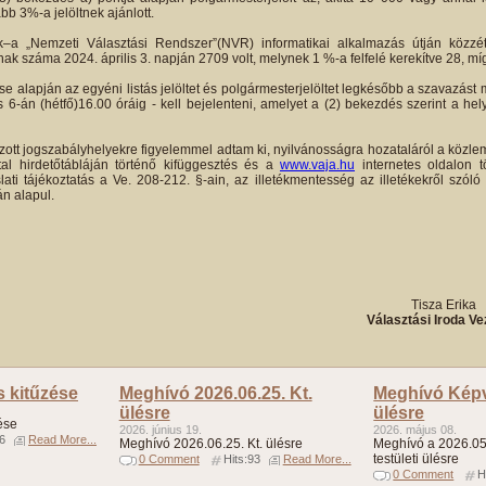
bb 3%-a jelöltnek ajánlott.
–a „Nemzeti Választási Rendszer”(NVR) informatikai alkalmazás útján közzéte
ak száma 2024. április 3. napján 2709 volt, melynek 1 %-a felfelé kerekítve 28, míg
se alapján az egyéni listás jelöltet és polgármesterjelöltet legkésőbb a szavazá
-án (hétfő)16.00 óráig - kell bejelenteni, amelyet a (2) bekezdés szerint a hely
zott jogszabályhelyekre figyelemmel adtam ki, nyilvánosságra hozataláról a köz
al hirdetőtábláján történő kifüggesztés és a
www.vaja.hu
internetes oldalon t
ti tájékoztatás a Ve. 208-212. §-ain, az illetékmentesség az illetékekről szóló 
án alapul.
4.
Tisza Erika
Választási Iroda Ve
s kitűzése
Meghívó 2026.06.25. Kt.
Meghívó Képvi
ülésre
ülésre
ése
2026. június 19.
2026. május 08.
96
Read More...
Meghívó 2026.06.25. Kt. ülésre
Meghívó a 2026.05.
testületi ülésre
0 Comment
Hits:93
Read More...
0 Comment
H