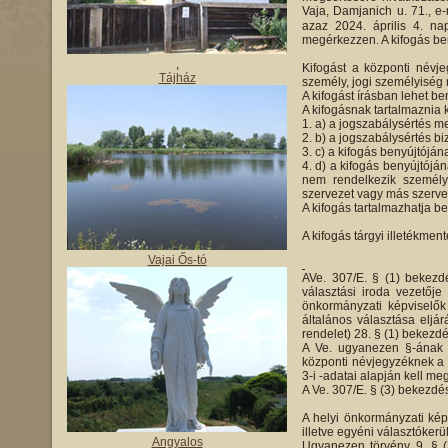
Vaja, Damjanich u. 71., e
azaz 2024. április 4. na
megérkezzen. A kifogás ben
,
Kifogást a központi névje
Tájház
személy, jogi személyiség 
A kifogást írásban lehet be
A kifogásnak tartalmaznia k
a) a jogszabálysértés me
b) a jogszabálysértés bi
c) a kifogás benyújtóján
d) a kifogás benyújtójá
nem rendelkezik személyi
szervezet vagy más szervez
A kifogás tartalmazhatja be
A kifogás tárgyi illetékment
Vajai Ős-tó
AVe. 307/E. § (1) bekezdé
választási iroda vezetőj
önkormányzati képviselők
általános választása eljár
rendelet) 28. § (1) bekezdé
A Ve. ugyanezen §-ának 
központi névjegyzéknek a 
3-i -adatai alapján kell meg
A Ve. 307/E. § (3) bekezdé
A helyi önkormányzati képv
illetve egyéni választókerü
Angyalos
Ugyanezen törvény 9. § (