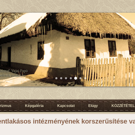
urizmus
Képgaléria
Kapcsolat
Elügy
KÖZZÉTÉTELI
entlakásos intézményének korszerűsítése v