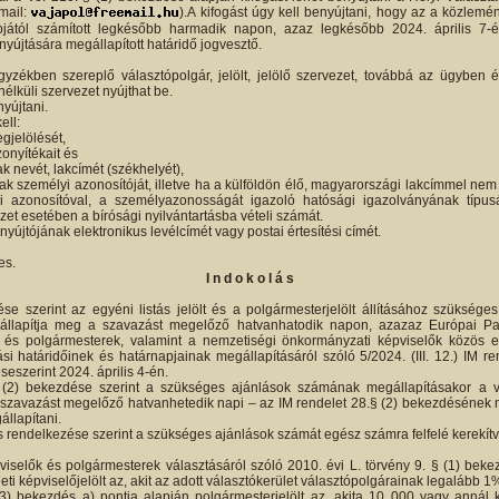
-mail:
).A kifogást úgy kell benyújtani, hogy az a közlemé
pjától számított legkésőbb harmadik napon, azaz legkésőbb 2024. április 7-
yújtására megállapított határidő jogvesztő.
gyzékben szereplő választópolgár, jelölt, jelölő szervezet, továbbá az ügyben ér
nélküli szervezet nyújthat be.
nyújtani.
ell:
gjelölését,
zonyítékait és
ak nevét, lakcímét (székhelyét),
nak személyi azonosítóját, illetve ha a külföldön élő, magyarországi lakcímmel ne
 azonosítóval, a személyazonosságát igazoló hatósági igazolványának típus
et esetében a bírósági nyilvántartásba vételi számát.
nyújtójának elektronikus levélcímét vagy postai értesítési címét.
es.
I n d o k o l á s
se szerint az egyéni listás jelölt és a polgármesterjelölt állításához szüksége
e állapítja meg a szavazást megelőző hatvanhatodik napon, azazaz Európai Par
 és polgármesterek, valamint a nemzetiségi önkormányzati képviselők közös elj
ási határidőinek és határnapjainak megállapításáról szóló 5/2024. (III. 12.) IM r
seszerint 2024. április 4-én.
(2) bekezdése szerint a szükséges ajánlások számának megállapításakor a v
szavazást megelőző hatvanhetedik napi – az IM rendelet 28.§ (2) bekezdésének m
állapítani.
s rendelkezése szerint a szükséges ajánlások számát egész számra felfelé kerekítve
iselők és polgármesterek választásáról szóló 2010. évi L. törvény 9. § (1) bekez
leti képviselőjelölt az, akit az adott választókerület választópolgárainak legalább 1%
3) bekezdés a) pontja alapján polgármesterjelölt az, akita 10 000 vagy annál 