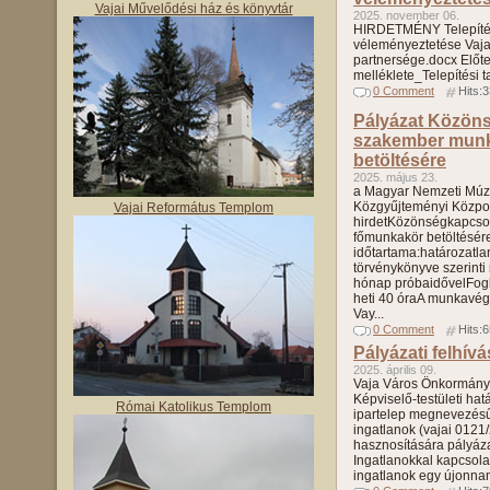
Vajai Művelődési ház és könyvtár
2025. november 06.
HIRDETMÉNY Telepítés
véleményeztetése Vaj
partnersége.docx Előte
melléklete_Telepítési 
0 Comment
Hits:
Pályázat Közöns
szakember mun
betöltésére
2025. május 23.
a Magyar Nemzeti Mú
Közgyűjteményi Közpo
Vajai Református Templom
hirdetKözönségkapcsol
főmunkakör betöltésére
időtartama:határozatla
törvénykönyve szerinti
hónap próbaidővelFogla
heti 40 óraA munkavé
Vay...
0 Comment
Hits:
Pályázati felhívá
2025. április 09.
Vaja Város Önkormányz
Képviselő-testületi hat
Római Katolikus Templom
ipartelep megnevezésű 
ingatlanok (vajai 0121
hasznosítására pályázati
Ingatlanokkal kapcsola
ingatlanok egy újonnan 