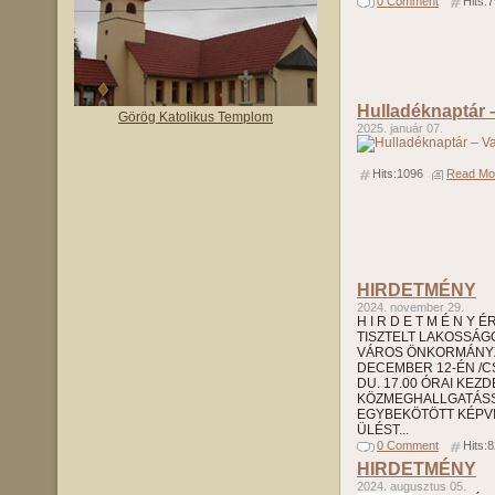
0 Comment
Hits:
Hulladéknaptár 
Görög Katolikus Templom
2025. január 07.
Hits:1096
Read Mor
HIRDETMÉNY
2024. november 29.
H I R D E T M É N Y 
TISZTELT LAKOSSÁGO
VÁROS ÖNKORMÁNYZ
DECEMBER 12-ÉN /
DU. 17.00 ÓRAI KEZ
KÖZMEGHALLGATÁS
EGYBEKÖTÖTT KÉPVI
ÜLÉST...
0 Comment
Hits:
HIRDETMÉNY
2024. augusztus 05.