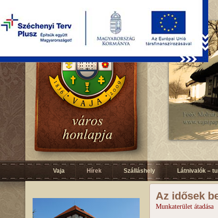
Vaja
Hírek
Szálláshely
Látnivalók – t
Az idősek b
Munkaterület átadása