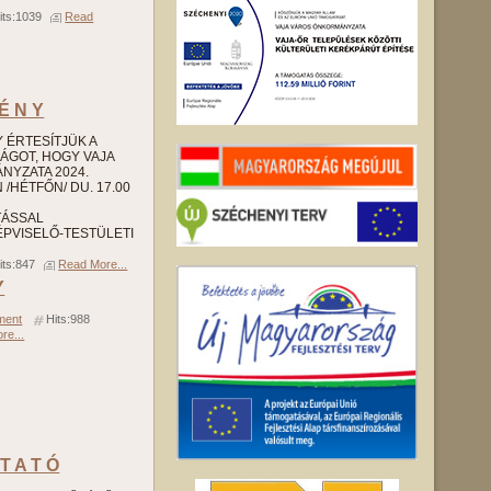
its:1039
Read
 É N Y
 Y ÉRTESÍTJÜK A
SÁGOT, HOGY VAJA
YZATA 2024.
/HÉTFŐN/ DU. 17.00
TÁSSAL
PVISELŐ-TESTÜLETI
its:847
Read More...
Y
ment
Hits:988
re...
 T A T Ó