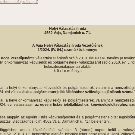
otthona befejezése.pdf
Helyi Választási Iroda
4562 Vaja, Damjanich u. 71.
A Vaja Helyi Választási Iroda Vezetőjének
1/2024. (IV. 04.) számú közleménye
i Iroda Vezetőjeként
a választási eljárásról szóló 2013. évi XXXVI. törvény (a tovább
yi önkormányzati képviselők és polgármesterek választásáról szóló 2010. évi L. törv
bekezdéseialapján az alábbi
k ö z l e m é n y t
ai, a helyi önkormányzati képviselők és polgármesterek, valamint a nemzetiség
24. évi választásán
a polgármesterjelölt állításához szükséges ajánlások száma 
ai, a helyi önkormányzati képviselők és polgármesterek, valamint a nemzetiség
2024. évi választásán
az egyéni listás jelöltállításhoz, képviselőjelöltséghez
se alapján az egyéni listás képviselőjelöltet és a polgármesterjelöltet legkéső
lasztási Bizottsághoz (cím: 4562 Vaja, Damjanich u. 71.) bejelenteni.
függésben annak közzétételétől számított 3 (három) napon belül a választ
l a Ve. 210. § (1) bekezdése alapján kifogást lehet benyújtani a Helyi Választá