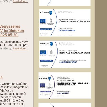
its:505
Read More...
 Vegyszeres
V területeken
2025.05.30.
yszeres gyomirtás MÁV
4.01. -2025.05.30.pdf
its:826
Read More...
ás
os Önkormányzatának
-testülete, megvételre
 Vaja Város
yzatának tulajdonát
 helyrajzi számú,
ú, 2908 m2 terület
. Az ing atlan per,