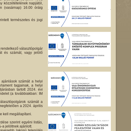
ny közzétételének napjától,
én (vasárnap) 16.00 óráig
intett természetes és jogi
m rendelkező választópolgár
át és számát, vagy jelölő
s ajánlások számát a helyi
lament tagjainak, a helyi
árásban tartott 2024. évi
endelet (a továbbiakban: IM
álasztópolgárok számát a
egfelelően a 2024. április
 kell megállapítani.
dése szerint egyéni listás,
-a jelöltnek ajánlott.
kevesebb lakosú település