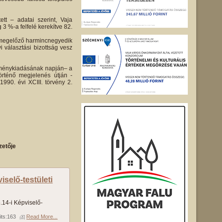
tt – adatai szerint, Vaja
 3 %-a felfelé kerekítve 82.
st megelőző harmincnegyedik
i választási bizottság vesz
leménykiadásának napján– a
örténő megjelenés útján -
1990. évi XCIII. törvény 2.
zetője
selő-testületi
14-i Képviselő-
its:163
Read More...