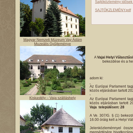
Sajtóközlemény idősek 
SAJTÓKZLEMÉNY.pdf
Magyar Nemzeti Múzeum Vay Ádám
Muzeális Gyűjteménye
A
Vajai Helyi Választás
bekezdése és a hel
adom ki:
Az Európai Parlament tagj
közös eljárásban tartott 20
Kiskastély – Vaja szálláshely
Az Európai Parlament tagj
közös eljárásban tartott 
Vaja településen: 28
A Ve. 307/G. § (1) bekezdé
16.00 óráig kell a Helyi Vá
Jelenközleménnyel össze
megsértésére hivatkozássa