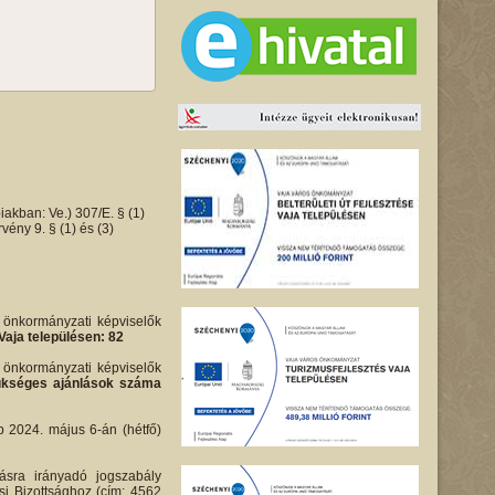
iakban: Ve.) 307/E. § (1)
ény 9. § (1) és (3)
i önkormányzati képviselők
Vaja településen: 82
i önkormányzati képviselők
 szükséges ajánlások száma
bb 2024. május 6-án (hétfő)
ásra irányadó jogszabály
si Bizottsághoz (cím: 4562