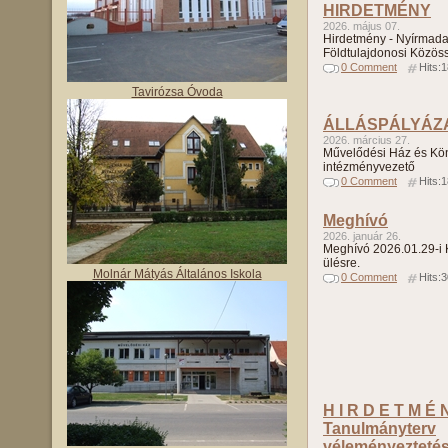
HIRDETMÉNY
2026. május 07.
Hirdetmény - Nyírmada
Földtulajdonosi Közös
0 Comment
Hits:
Tavirózsa Óvoda
ÁLLÁSPÁLYÁZ
2026. március 27.
Művelődési Ház és Kö
intézményvezető
0 Comment
Hits:
Meghívó
2026. január 26.
Meghívó 2026.01.29-i K
ülésre.
Molnár Mátyás Általános Iskola
0 Comment
Hits:
H I R D E T M É N
Tanulmányterv
véleményezteté