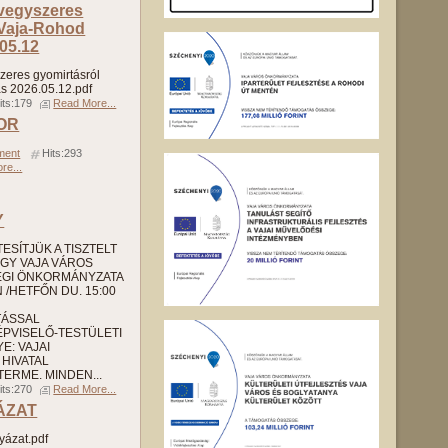
 vegyszeres
 Vaja-Rohod
05.12
zeres gyomirtásról
s 2026.05.12.pdf
its:179
Read More...
TOR
ment
Hits:293
re...
Y
SÍTJÜK A TISZTELT
GY VAJA VÁROS
ÉGI ÖNKORMÁNYZATA
/HETFŐN DU. 15:00
TÁSSAL
PVISELŐ-TESTÜLETI
E: VAJAI
HIVATAL
ERME. MINDEN...
its:270
Read More...
ÁZAT
yázat.pdf