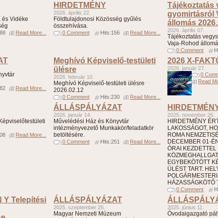
HIRDETMÉNY
Tájékoztatás
2026. április 22.
gyomirtásról
 és Vidéke
Földtulajdonosi Közösség gyűlés
állomás 2026.
ség
összehívása.
2026. április 07.
188
Read More...
0 Comment
Hits:156
Read More...
Tájékoztatás vegys
Vaja-Rohod állomá
0 Comment
H
AT
Meghívó Képviselő-testületi
2026 X-FAK
ülésre
2026. január 27.
nyvtár
0 Com
2026. február 10.
Read Mo
Meghívó Képviselő-testületi ülésre
182
Read More...
2026.02.12
0 Comment
Hits:230
Read More...
ÁLLÁSPÁLYÁZAT
HIRDETMÉN
2026. január 14.
2025. november 26.
épviselőtestületi
Művelédési Ház és Könyvtár
HIRDETMÉNY ÉRTE
intézményvezető Munkakör/feladatkör
LAKOSSÁGOT, HO
betöltésére.
ROMA NEMZETIS
308
Read More...
DECEMBER 01-ÉN 
0 Comment
Hits:251
Read More...
ÓRAI KEZDETTEL
KÖZMEGHALLGA
EGYBEKÖTÖTT KÉ
ÜLÉST TART. HELY
POLGÁRMESTERI 
HÁZASSÁGKÖTŐ T
0 Comment
H
 Y Telepítési
ÁLLÁSPÁLYÁZAT
ÁLLÁSPÁLY
2025. szeptember 26.
2025. június 11.
Magyar Nemzeti Múzeum
Óvodaigazgató pál
se