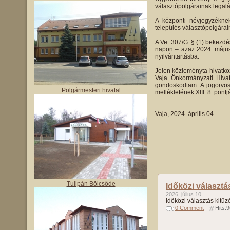
választópolgárainak legalá
A központi névjegyzéknek
település választópolgárain
A Ve. 307/G. § (1) bekezdé
napon – azaz 2024. május 6
nyilvántartásba.
Jelen közleményta hivatko
Vaja Önkormányzati Hivat
gondoskodtam. A jogorvosla
Polgármesteri hivatal
mellékletének XIII. 8. pontj
Vaja, 2024. április 0
Tulipán Bölcsőde
Időközi választá
2026. július 10.
Időközi választás kitűz
0 Comment
Hits: