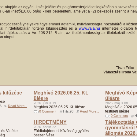
se alapján az egyéni listás jelöltet és polgármesterjelöltet legkésőbb a szavazá
-án (hétfő)16.00 óráig - kell bejelenteni, amelyet a (2) bekezdés szerint a hely
zott jogszabályhelyekre figyelemmel adtam ki, nyilvánosságra hozataláról a köz
al hirdetőtábláján történő kifüggesztés és a
www.vaja.hu
internetes oldalon t
ti tájékoztatás a Ve. 208-212. §-ain, az illetékmentesség az illetékekről szóló 
án alapul.
4.
Tisza Erika
Választási Iroda Ve
s kitűzése
Meghívó 2026.06.25. Kt.
Meghívó Képvi
ülésre
ülésre
ése
2026. június 19.
2026. május 08.
96
Read More...
Meghívó 2026.06.25. Kt. ülésre
Meghívó a 2026.05.
testületi ülésre
0 Comment
Hits:93
Read More...
0 Comment
H
HIRDETMÉNY
Tájékoztatás
2026. április 22.
gyomirtásról
 és Vidéke
Földtulajdonosi Közösség gyűlés
állomás 2026.
ség
összehívása.