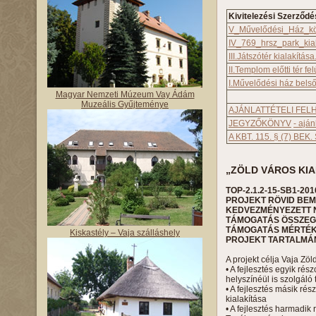
Kivitelezési Szerződé
V_Művelődési_Ház_kö
IV_769_hrsz_park_kial
III.Játszótér kialakítása
II.Templom előtti tér fel
I.Művelődési ház belső 
Magyar Nemzeti Múzeum Vay Ádám
Muzeális Gyűjteménye
AJÁNLATTÉTELI FELH
JEGYZŐKÖNYV
- aján
A KBT. 115. § (7) BE
„ZÖLD VÁROS KIA
TOP-2.1.2-15-SB1-201
PROJEKT RÖVID BE
KEDVEZMÉNYEZETT 
TÁMOGATÁS ÖSSZEGE:
TÁMOGATÁS MÉRTÉKE
Kiskastély – Vaja szálláshely
PROJEKT TARTALMÁ
A projekt célja Vaja Zö
• A fejlesztés egyik r
helyszínéül is szolgáló 
• A fejlesztés másik rés
kialakítása
• A fejlesztés harmadi