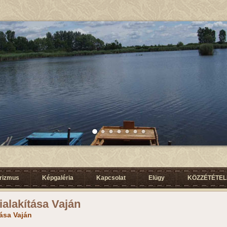
urizmus
Képgaléria
Kapcsolat
Elügy
KÖZZÉTÉTELI
ialakítása Vaján
tása Vaján