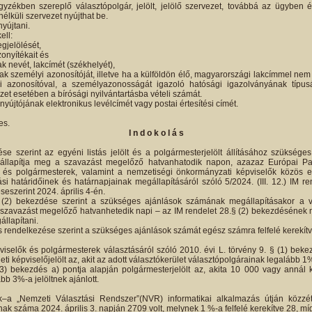
gyzékben szereplő választópolgár, jelölt, jelölő szervezet, továbbá az ügyben ér
nélküli szervezet nyújthat be.
nyújtani.
ell:
gjelölését,
zonyítékait és
ak nevét, lakcímét (székhelyét),
nak személyi azonosítóját, illetve ha a külföldön élő, magyarországi lakcímmel ne
 azonosítóval, a személyazonosságát igazoló hatósági igazolványának típus
et esetében a bírósági nyilvántartásba vételi számát.
nyújtójának elektronikus levélcímét vagy postai értesítési címét.
es.
I n d o k o l á s
se szerint az egyéni listás jelölt és a polgármesterjelölt állításához szüksége
e állapítja meg a szavazást megelőző hatvanhatodik napon, azazaz Európai Par
 és polgármesterek, valamint a nemzetiségi önkormányzati képviselők közös elj
ási határidőinek és határnapjainak megállapításáról szóló 5/2024. (III. 12.) IM r
seszerint 2024. április 4-én.
(2) bekezdése szerint a szükséges ajánlások számának megállapításakor a v
szavazást megelőző hatvanhetedik napi – az IM rendelet 28.§ (2) bekezdésének m
állapítani.
s rendelkezése szerint a szükséges ajánlások számát egész számra felfelé kerekítve
iselők és polgármesterek választásáról szóló 2010. évi L. törvény 9. § (1) bekez
leti képviselőjelölt az, akit az adott választókerület választópolgárainak legalább 1%
3) bekezdés a) pontja alapján polgármesterjelölt az, akita 10 000 vagy annál 
bb 3%-a jelöltnek ajánlott.
–a „Nemzeti Választási Rendszer”(NVR) informatikai alkalmazás útján közzéte
ak száma 2024. április 3. napján 2709 volt, melynek 1 %-a felfelé kerekítve 28, míg