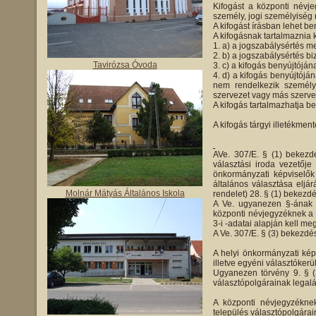
Kifogást a központi névje
személy, jogi személyiség 
A kifogást írásban lehet be
A kifogásnak tartalmaznia k
a) a jogszabálysértés me
b) a jogszabálysértés bi
Tavirózsa Óvoda
c) a kifogás benyújtóján
d) a kifogás benyújtójá
nem rendelkezik személyi
szervezet vagy más szervez
A kifogás tartalmazhatja be
A kifogás tárgyi illetékment
AVe. 307/E. § (1) bekezdé
választási iroda vezetőj
önkormányzati képviselők
általános választása eljár
Molnár Mátyás Általános Iskola
rendelet) 28. § (1) bekezdé
A Ve. ugyanezen §-ának 
központi névjegyzéknek a 
3-i -adatai alapján kell meg
A Ve. 307/E. § (3) bekezdé
A helyi önkormányzati képv
illetve egyéni választókerü
Ugyanezen törvény 9. § (
választópolgárainak legalá
A központi névjegyzéknek
település választópolgárain