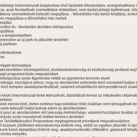
, többségi önkormányzati tulajdonban lévő épületek klímatudatos, energiahatékony ü
sa, azok fenntartható üzemeltetése érdekében, nem épület jellegű építmények, lé
tékony üzemeltetését biztosító megújítása. - Művelődési Ház belső felújítása, funkc
sa és megújítása a Művelődési Ház mellett
elújítás
lesztési és - fenntartási akcióterv kidolgozása
gújítása
ása a templomkertben
elyezése az új park és játszótér területén
 új parkban
 intézkedések
ása
enységek bemutatása
ekt keretében bűnmegelőzést, közlekedésbiztonság és közbiztonság javítását segí
legű programot kíván megvalósítani
s kidolgozása során figyelembe vettük az egyetemes tervezés elveit
nyultságú, hozzájárul ahhoz, hogy az akcióterület szélesebb körű szerepkört tudjon e
s körű komplex akadálymentesítését, valamint rehabilitációs környezettervező szak
n kívüli önkormányzati terek fejlesztését, átalakítását tervezi az intézkedés céljai
dekében
elületi elemet érint, illetve ezekhez kapcsolódóan több önállóan nem támogatható t
ebb fejlesztő hatást tudnak elérni az akcióterületen
 javul az akcióterületen élő lakosság életminősége, valamint hozzájárul további zö
ruházás során maradandó értéket teremt a területen
 Területfejlesztési Programban megfogalmazott prioritások megvalósuláshoz.
 közpark zöldfelület rekonstrukciója történik meg, ebből az egyiken játszótér is épü
unk belső átalakítása történik meg, akadálymentesítés (liftépítés), gépészeti felújí
echnika beépítés.