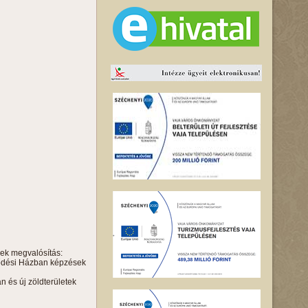
sek megvalósítás:
elődési Házban képzések
án és új zöldterületek