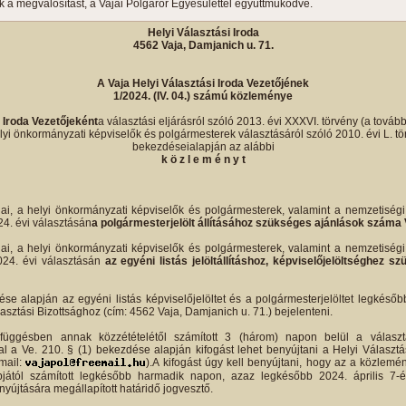
ik a megvalósítást, a Vajai Polgárőr Egyesülettel együttműködve.
Helyi Választási Iroda
4562 Vaja, Damjanich u. 71.
A Vaja Helyi Választási Iroda Vezetőjének
1/2024. (IV. 04.) számú közleménye
i Iroda Vezetőjeként
a választási eljárásról szóló 2013. évi XXXVI. törvény (a tovább
yi önkormányzati képviselők és polgármesterek választásáról szóló 2010. évi L. törv
bekezdéseialapján az alábbi
k ö z l e m é n y t
ai, a helyi önkormányzati képviselők és polgármesterek, valamint a nemzetiség
24. évi választásán
a polgármesterjelölt állításához szükséges ajánlások száma 
ai, a helyi önkormányzati képviselők és polgármesterek, valamint a nemzetiség
2024. évi választásán
az egyéni listás jelöltállításhoz, képviselőjelöltséghez
se alapján az egyéni listás képviselőjelöltet és a polgármesterjelöltet legkéső
lasztási Bizottsághoz (cím: 4562 Vaja, Damjanich u. 71.) bejelenteni.
függésben annak közzétételétől számított 3 (három) napon belül a választ
l a Ve. 210. § (1) bekezdése alapján kifogást lehet benyújtani a Helyi Választá
-mail:
).A kifogást úgy kell benyújtani, hogy az a közlemé
pjától számított legkésőbb harmadik napon, azaz legkésőbb 2024. április 7-
yújtására megállapított határidő jogvesztő.