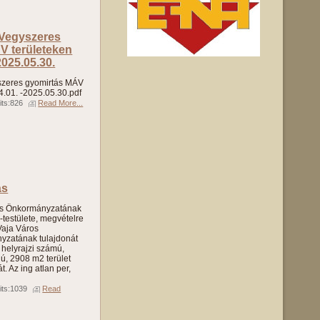
 Vegyszeres
V területeken
2025.05.30.
yszeres gyomirtás MÁV
4.01. -2025.05.30.pdf
its:826
Read More...
ás
os Önkormányzatának
-testülete, megvételre
 Vaja Város
yzatának tulajdonát
 helyrajzi számú,
ú, 2908 m2 terület
. Az ing atlan per,
its:1039
Read