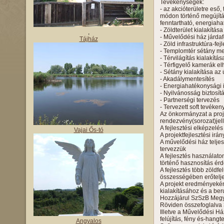
Tevékenységek:
- az akcióterületre eső
módon történő megújítá
fenntartható, energiaha
- Zöldterület kialakítá
,
- Művelődési ház járdaf
Tájház
- Zöld infrastruktúra-fej
- Templomtér sétány me
- Térvilágítás kialakít
- Térfigyelő kamerák elh
- Sétány kialakítása az
- Akadálymentesítés
- Energiahatékonysági
- Nyilvánosság biztosít
- Partnerségi tervezés
- Tervezett soft tevék
Az önkormányzat a proj
rendezvény(sorozat)jel
A fejlesztési elképzelé
Vajai Ős-tó
A projektfejlesztési irá
A művelődési ház telje
tervezzük
A fejlesztés használato
történő hasznosítás ér
A fejlesztés több zöldf
összességében erőteljes
A projekt eredményeként
kialakításához és a be
Hozzájárul SzSzB Megye
Röviden összefoglalva 3
Illetve a Művelődési Ház
felújítás, fény és-hangt
Angyalos