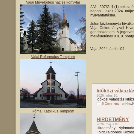
Vajai Művelődési ház és könyvtár
A Ve. 307/G. § (1) bekezdé
napon – azaz 2024. május 6
nyilvántartásba.
Jelen közleményta hivatko
Vaja Önkormányzati Hivat
gondoskodtam. A jogorvosla
mellékletének XIII. 8. pontj
Vaja, 2024. április 0
Vajai Református Templom
Időközi választá
2026. július 10.
Időközi választás kitűz
0 Comment
Hits:
Római Katolikus Templom
HIRDETMÉNY
2026. május 07.
Hirdetmény - Nyírmada
Földtulajdonosi Közös