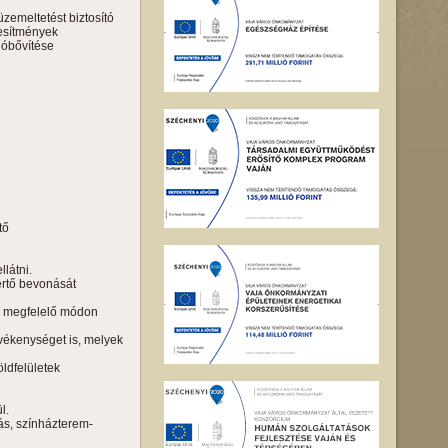
zemeltetést biztosító
tesítmények
ióbővítése
tő
llátni.
értő bevonását
nak megfelelő módon
evékenységet is, melyek
ldfelületek
l.
tás, színházterem-