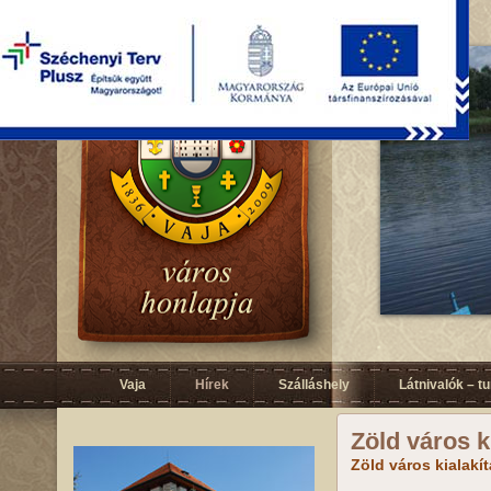
Vaja
Hírek
Szálláshely
Látnivalók – t
Zöld város k
Zöld város kialakí