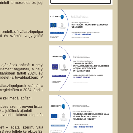
intett természetes és jogi
m rendelkező választópolgár
át és számát, vagy jelölő
s ajánlások számát a helyi
lament tagjainak, a helyi
árásban tartott 2024. évi
endelet (a továbbiakban: IM
álasztópolgárok számát a
egfelelően a 2024. április
 kell megállapítani.
dése szerint egyéni listás,
-a jelöltnek ajánlott.
kevesebb lakosú település
tt – adatai szerint, Vaja
 3 %-a felfelé kerekítve 82.