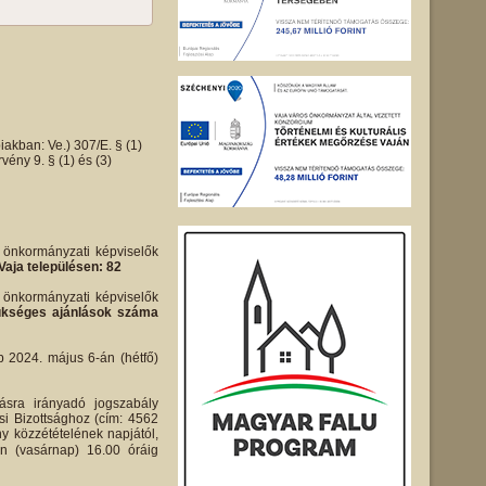
iakban: Ve.) 307/E. § (1)
ény 9. § (1) és (3)
i önkormányzati képviselők
Vaja településen: 82
i önkormányzati képviselők
 szükséges ajánlások száma
bb 2024. május 6-án (hétfő)
ásra irányadó jogszabály
si Bizottsághoz (cím: 4562
ny közzétételének napjától,
én (vasárnap) 16.00 óráig