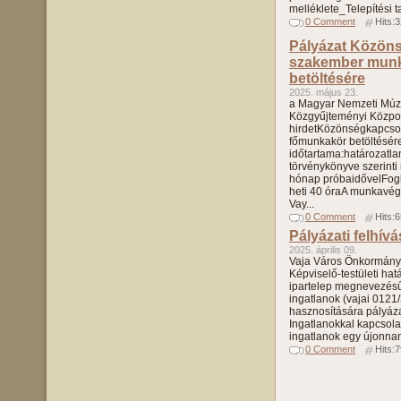
melléklete_Telepítési 
0 Comment
Hits:
Pályázat Közöns
szakember mun
betöltésére
2025. május 23.
a Magyar Nemzeti Mú
Közgyűjteményi Közpo
hirdetKözönségkapcsol
főmunkakör betöltésére
időtartama:határozatla
törvénykönyve szerinti
hónap próbaidővelFogla
heti 40 óraA munkavé
Vay...
0 Comment
Hits:
Pályázati felhívá
2025. április 09.
Vaja Város Önkormányz
Képviselő-testületi hat
ipartelep megnevezésű 
ingatlanok (vajai 0121
hasznosítására pályázati
Ingatlanokkal kapcsola
ingatlanok egy újonnan 
0 Comment
Hits: