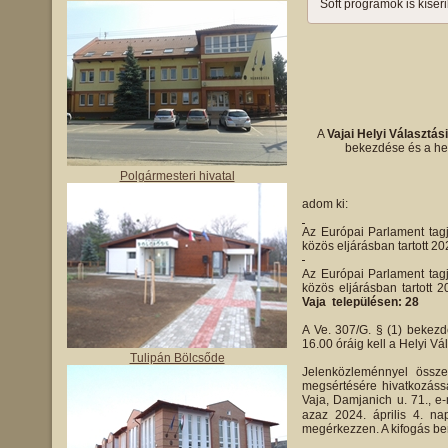
Soft programok is kísér
A
Vajai Helyi Választás
bekezdése és a hel
Polgármesteri hivatal
adom ki:
Az Európai Parlament tagj
közös eljárásban tartott 20
Az Európai Parlament tagj
közös eljárásban tartott 
Vaja településen: 28
A Ve. 307/G. § (1) bekezdé
16.00 óráig kell a Helyi Vá
Tulipán Bölcsőde
Jelenközleménnyel össze
megsértésére hivatkozássa
Vaja, Damjanich u. 71., e
azaz 2024. április 4. na
megérkezzen. A kifogás ben