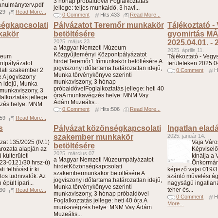
3 hónap próbaidővel Foglalkoztatás
tanulmányterv.pdf
jellege: teljes munkaidő, 3 havi...
329
Read More...
0 Comment
Hits:433
Read More...
égkapcsolati
Pályázatot Teremőr munkakör
Tájékoztató -
kakör
betöltésére
gyomirtás MÁ
2025. május 23.
2025.04.01. - 
a Magyar Nemzeti Múzeum
2025. április 11.
Közgyűjteményi Központpályázatot
zeum
Tájékoztató - Veg
hirdetTeremőr1 főmunkakör betöltésére A
ntpályázatot
területeken 2025.0
jogviszony időtartama:határozatlan idejű,
ati szakember 2
0 Comment
H
Munka törvénykönyve szerinti
 A jogviszony
munkaviszony, 3 hónap
n idejű, Munka
próbaidővelFoglalkoztatás jellege: heti 40
 munkaviszony, 3
óraA munkavégzés helye: MNM Vay
lkoztatás jellege:
Ádám Muzeális...
gzés helye: MNM
0 Comment
Hits:506
Read More...
659
Read More...
s
Pályázat közönségkapcsolati
Ingatlan elad
szakember munkakör
2025. január 14.
at 135/2025 (IV.1)
Vaja Vár
betöltésére
ározata alapján az
Képviselő
2025. március 07.
külterületi
kínálja a
a Magyar Nemzeti Múzeumpályázatot
/23-0121/30 hrsz-ú)
Önkormán
hirdetKözönségkapcsolati
 felhívást ír ki.
képező vajai 019/3
szakembermunkakör betöltésére A
tos tudnivalók: Az
szántó művelési ág
jogviszony időtartama:határozatlan idejű,
épült ipari...
nagyságú ingatlanát
Munka törvénykönyve szerinti
teher és...
790
Read More...
munkaviszony, 3 hónap próbaidővel
0 Comment
H
Foglalkoztatás jellege: heti 40 óra A
More...
munkavégzés helye: MNM Vay Ádám
Muzeális...