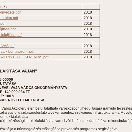
sek:
rnyezete.pdf
2018
akítása.pdf
2018
.pdf
2018
újítása.pdf
2018
felújítása.pdf
2018
ÍVÁS.pdf
2018
latok bontásáról -
.pdf
2018
K. SZERINTI TÁJÉKOZTATÁS.pdf
2018
LAKÍTÁSA VAJÁN”
6-00006
MUTATÁSA
NEVE: VAJA VÁROS ÖNKORMÁNYZATA
 149.999.984 FT
: 100 %
NAK RÖVID BEMUTATÁSA
ld Város Akcióterületén belül található városközpont megújítására irányuló fejleszté
észcélja egy új gazdaságélénkítő tevékenységhez szükséges infrastruktúra – a Műv
termek kialakítása
zcélja közösségi terek kialakítása a városi zöld infrastruktúra hálózat rekonstrukciój
k részcélja a bűnmegelőzés elősegítése prevenciós programok segítségével.