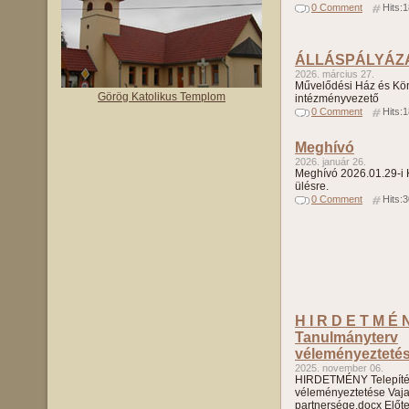
0 Comment
Hits:
ÁLLÁSPÁLYÁZ
2026. március 27.
Művelődési Ház és Kö
Görög Katolikus Templom
intézményvezető
0 Comment
Hits:
Meghívó
2026. január 26.
Meghívó 2026.01.29-i K
ülésre.
0 Comment
Hits:
H I R D E T M É N
Tanulmányterv
véleményezteté
2025. november 06.
HIRDETMÉNY Telepítés
véleményeztetése Vaj
partnersége.docx Előte