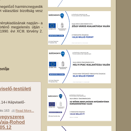
st megelőző harmincnegyedik
i választási bizottság vesz
leménykiadásának napján– a
örténő megjelenés útján -
1990. évi XCIII. törvény 2.
zetője
selő-testületi
14-i Képviselő-
its:163
Read More...
 vegyszeres
 Vaja-Rohod
05.12