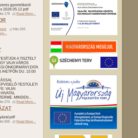
zeres gyomirtásról
s 2026.05.12.pdf
its:178
Read More...
TOR
ment
Hits:293
re...
Y
SÍTJÜK A TISZTELT
GY VAJA VÁROS
ÉGI ÖNKORMÁNYZATA
/HETFŐN DU. 15:00
TÁSSAL
PVISELŐ-TESTÜLETI
E: VAJAI
HIVATAL
ERME. MINDEN...
its:270
Read More...
ÁZAT
yázat.pdf
its:505
Read More...