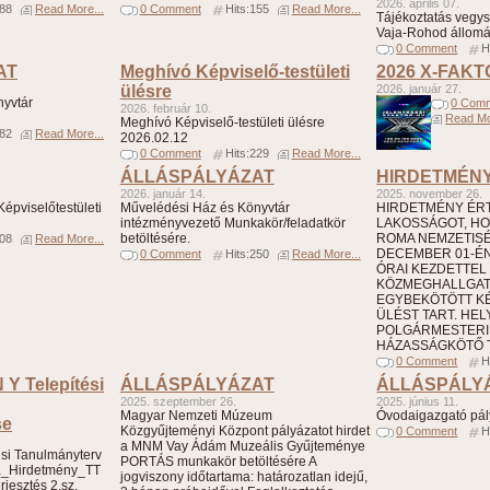
2026. április 07.
188
Read More...
0 Comment
Hits:155
Read More...
Tájékoztatás vegys
Vaja-Rohod állomá
0 Comment
H
AT
Meghívó Képviselő-testületi
2026 X-FAK
ülésre
2026. január 27.
nyvtár
0 Com
2026. február 10.
Read Mo
Meghívó Képviselő-testületi ülésre
182
Read More...
2026.02.12
0 Comment
Hits:229
Read More...
ÁLLÁSPÁLYÁZAT
HIRDETMÉN
2026. január 14.
2025. november 26.
épviselőtestületi
Művelédési Ház és Könyvtár
HIRDETMÉNY ÉRTE
intézményvezető Munkakör/feladatkör
LAKOSSÁGOT, HO
betöltésére.
ROMA NEMZETIS
308
Read More...
DECEMBER 01-ÉN 
0 Comment
Hits:250
Read More...
ÓRAI KEZDETTEL
KÖZMEGHALLGA
EGYBEKÖTÖTT KÉ
ÜLÉST TART. HELY
POLGÁRMESTERI 
HÁZASSÁGKÖTŐ T
0 Comment
H
 Y Telepítési
ÁLLÁSPÁLYÁZAT
ÁLLÁSPÁLY
2025. szeptember 26.
2025. június 11.
Magyar Nemzeti Múzeum
Óvodaigazgató pál
se
Közgyűjteményi Központ pályázatot hirdet
0 Comment
H
a MNM Vay Ádám Muzeális Gyűjteménye
i Tanulmányterv
PORTÁS munkakör betöltésére A
a_Hirdetmény_TT
jogviszony időtartama: határozatlan idejű,
rjesztés 2.sz.