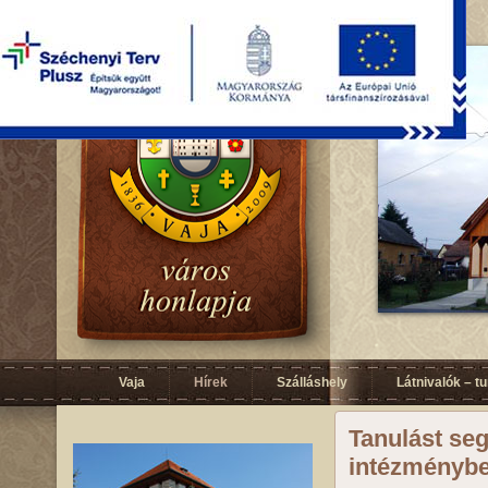
Vaja
Hírek
Szálláshely
Látnivalók – t
Tanulást seg
intézményb