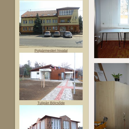
Polgármesteri hivatal
Tulipán Bölcsőde