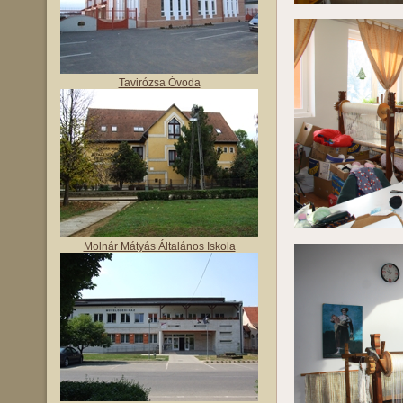
Tavirózsa Óvoda
Molnár Mátyás Általános Iskola