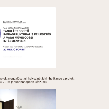
ojekt megvalósulási helyszínét tekinthetik meg a projekt
tók 2019. január hónapban készültek.