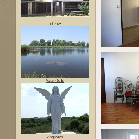
,
Tájház
Vajai Ős-tó
Angyalos