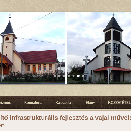
urizmus
Képgaléria
Kapcsolat
Elügy
KÖZZÉTÉTELI
ítő infrastrukturális fejlesztés a vajai műve
en