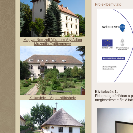
Projektbemutató
Magyar Nemzeti Múzeum Vay Ádám
Muzeális Gyűjteménye
Kivitelezés 1.
Ebben a galériában a pr
Kiskastély – Vaja szálláshely
megkezdése előtt. A fo