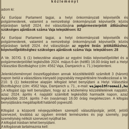
k ö z l e m é n y t
adom ki:
Az Európai Parlament tagjai, a helyi önkormányzati képviselők és
polgármesterek, valamint a nemzetiségi önkormányzati képviselők közös
eljárásban tartott 2024. évi választásán
a polgármesterjelölt állításához
szükséges ajánlások száma Vaja településen: 82
Az Európai Parlament tagjai, a helyi önkormányzati képviselők és
polgármesterek, valamint a nemzetiségi önkormányzati képviselők közös
eljárásban tartott 2024. évi választásán
az egyéni listás jelöltállításhoz,
képviselőjelöltséghez szükséges ajánlások száma Vaja településen: 28
A Ve. 307/G. § (1) bekezdése alapján az egyéni listás képviselőjelöltet és a
polgármesterjelöltet legkésőbb 2024. május 6-án (hétfő) 16.00 óráig kell a Helyi
Választási Bizottsághoz (cím: 4562 Vaja, Damjanich u. 71.) bejelenteni.
Jelenközleménnyel összefüggésben annak közzétételétől számított 3 (három)
napon belül a választásra irányadó jogszabály megsértésére hivatkozással a Ve.
210. § (1) bekezdése alapján kifogást lehet benyújtani a Helyi Választási
Bizottsághoz (cím: 4562 Vaja, Damjanich u. 71., e-mail:
).A kifogást úgy kell benyújtani, hogy az a közlemény közzétételének napjától,
azaz 2024. április 4. napjától számított legkésőbb harmadik napon, azaz
legkésőbb 2024. április 7-én (vasárnap) 16.00 óráig megérkezzen. A kifogás
benyújtására megállapított határidő jogvesztő.
Kifogást a központi névjegyzékben szereplő választópolgár, jelölt, jelölő
szervezet, továbbá az ügyben érintett természetes és jogi személy, jogi
személyiség nélküli szervezet nyújthat be.
A kifogást írásban lehet benyújtani.
A kifogásnak tartalmaznia kell: