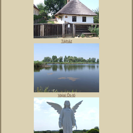
,
Tájház
Vajai Ős-tó