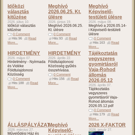
Időközi
Meghívó
Meghívó
választás
2026.06.25. Kt.
Képviselő-
kitűzése
ülésre
testületi ülésre
2026. július 10.
2026. június 19.
2026. május 08.
Időközi választás
Meghívó 2026.06.25.
Meghívó a 2026.05.14-
kitűzése
Kt. ülésre
i Képviselő-testületi
ülésre
0 Comment
0 Comment
Hits:96
Read
Hits:93
Read
0 Comment
More...
More...
Hits:163
Read
More...
HIRDETMÉNY
HIRDETMÉNY
Tájékoztatás
2026. május 07.
2026. április 22.
vegyszeres
Hirdetmény - Nyírmada
Földtulajdonosi
gyomirtásról
és Vidéke
Közösség gyűlés
Vaja-Rohod
Földtulajdonosi
összehívása.
Közösség
állomás
0 Comment
0 Comment
Hits:156
Read
2026.05.12
Hits:188
Read
More...
2026. április 07.
More...
Tájékoztatás
vegyszeres
gyomirtásról Vaja-
Rohod állomás
2026.05.12.pdf
0 Comment
Hits:179
Read
More...
ÁLLÁSPÁLYÁZAT
Meghívó
2026 X-FAKTOR
2026. március 27.
Képviselő-
2026. január 27.
Művelődési Ház és