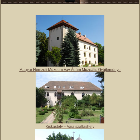
Magyar Nemzeti Múzeum Vay Ádám Muzeális Gyűjteménye
Kiskastély – Vaja szálláshely