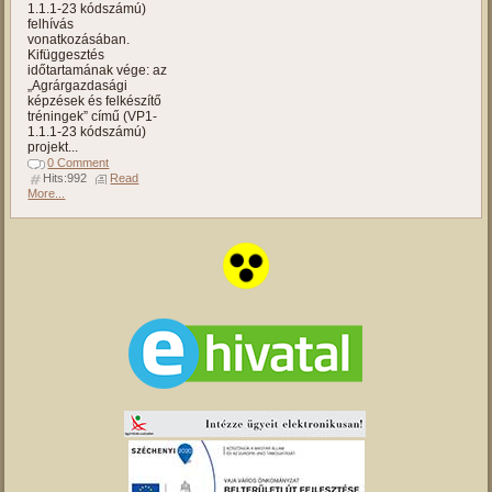
1.1.1-23 kódszámú)
felhívás
vonatkozásában.
Kifüggesztés
időtartamának vége: az
„Agrárgazdasági
képzések és felkészítő
tréningek” című (VP1-
1.1.1-23 kódszámú)
projekt...
0 Comment
Hits:992
Read
More...