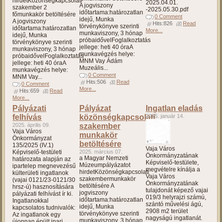
hirdetKözönségkapcsolati
2025.04.01.
A jogviszony
szakember 2
-2025.05.30.pdf
időtartama:határozatlan
főmunkakör betöltésére
0 Comment
idejű, Munka
A jogviszony
Hits:826
Read
törvénykönyve szerinti
időtartama:határozatlan
More...
munkaviszony, 3 hónap
idejű, Munka
próbaidővelFoglalkoztatás
törvénykönyve szerinti
jellege: heti 40 óraA
munkaviszony, 3 hónap
munkavégzés helye:
próbaidővelFoglalkoztatás
MNM Vay Ádám
jellege: heti 40 óraA
Muzeális...
munkavégzés helye:
0 Comment
MNM Vay...
Hits:506
Read
0 Comment
More...
Hits:659
Read
More...
Pályázati
Pályázat
Ingatlan eladás
felhívás
közönségkapcsolati
2025. január 14.
2025. április 09.
szakember
Vaja Város
munkakör
Önkormányzat
betöltésére
135/2025 (IV.1)
Vaja Város
Képviselő-testületi
2025. március 07.
Önkormányzatának
a Magyar Nemzeti
határozata alapján az
Képviselő-testülete,
Múzeumpályázatot
ipartelep megnevezésű
megvételre kínálja a
hirdetKözönségkapcsolati
külterületi ingatlanok
Vaja Város
szakembermunkakör
(vajai 0121/23-0121/30
Önkormányzatának
betöltésére A
hrsz-ú) hasznosítására
tulajdonát képező vajai
jogviszony
pályázati felhívást ír ki.
019/3 helyrajzi számú,
időtartama:határozatlan
Ingatlanokkal
szántó művelési ágú,
idejű, Munka
kapcsolatos tudnivalók:
2908 m2 terület
törvénykönyve szerinti
Az ingatlanok egy
nagyságú ingatlanát.
munkaviszony, 3 hónap
újonnan épült ipari...