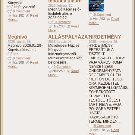
testületi ülésre
Könyvtár
2026. február 10.
intézményvezető
Meghívó Képviselő-
0 Comment
testületi ülésre
0 Comment
Hits:182
Read
2026.02.12
Hits:293
Read
More...
0 Comment
More...
Hits:230
Read
More...
Meghívó
ÁLLÁSPÁLYÁZAT
HIRDETMÉNY
2026. január 26.
2026. január 14.
2025. november 26.
Meghívó 2026.01.29-i
Művelédési Ház és
HIRDETMÉNY
Képviselőtestületi
Könyvtár
ÉRTESÍTJÜK A
ülésre.
intézményvezető
TISZTELT
Munkakör/feladatkör
LAKOSSÁGOT, HOGY
0 Comment
betöltésére.
VAJA VÁROS ROMA
Hits:308
Read
NEMZETISÉGI
More...
0 Comment
ÖNKORMÁNYZATA
Hits:250
Read
DECEMBER 01-ÉN
More...
/HETFŐN DU. 15:00
ÓRAI KEZDETTEL
KÖZMEGHALLGATÁSSAL
EGYBEKÖTÖTT
KÉPVISELŐ-
TESTÜLETI ÜLÉST
TART. HELYE: VAJAI
POLGÁRMESTERI
HIVATAL
HÁZASSÁGKÖTŐ
TERME. MINDEN...
0 Comment
Hits:270
Read
More...