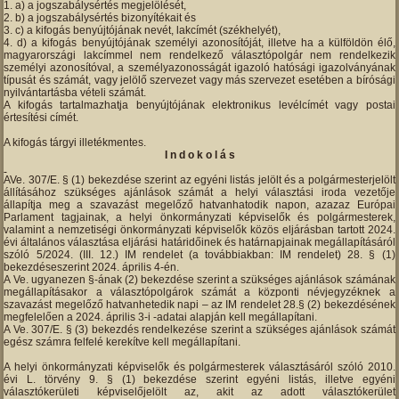
a) a jogszabálysértés megjelölését,
b) a jogszabálysértés bizonyítékait és
c) a kifogás benyújtójának nevét, lakcímét (székhelyét),
d) a kifogás benyújtójának személyi azonosítóját, illetve ha a külföldön élő,
magyarországi lakcímmel nem rendelkező választópolgár nem rendelkezik
személyi azonosítóval, a személyazonosságát igazoló hatósági igazolványának
típusát és számát, vagy jelölő szervezet vagy más szervezet esetében a bírósági
nyilvántartásba vételi számát.
A kifogás tartalmazhatja benyújtójának elektronikus levélcímét vagy postai
értesítési címét.
A kifogás tárgyi illetékmentes.
I n d o k o l á s
AVe. 307/E. § (1) bekezdése szerint az egyéni listás jelölt és a polgármesterjelölt
állításához szükséges ajánlások számát a helyi választási iroda vezetője
állapítja meg a szavazást megelőző hatvanhatodik napon, azazaz Európai
Parlament tagjainak, a helyi önkormányzati képviselők és polgármesterek,
valamint a nemzetiségi önkormányzati képviselők közös eljárásban tartott 2024.
évi általános választása eljárási határidőinek és határnapjainak megállapításáról
szóló 5/2024. (III. 12.) IM rendelet (a továbbiakban: IM rendelet) 28. § (1)
bekezdéseszerint 2024. április 4-én.
A Ve. ugyanezen §-ának (2) bekezdése szerint a szükséges ajánlások számának
megállapításakor a választópolgárok számát a központi névjegyzéknek a
szavazást megelőző hatvanhetedik napi – az IM rendelet 28.§ (2) bekezdésének
megfelelően a 2024. április 3-i -adatai alapján kell megállapítani.
A Ve. 307/E. § (3) bekezdés rendelkezése szerint a szükséges ajánlások számát
egész számra felfelé kerekítve kell megállapítani.
A helyi önkormányzati képviselők és polgármesterek választásáról szóló 2010.
évi L. törvény 9. § (1) bekezdése szerint egyéni listás, illetve egyéni
választókerületi képviselőjelölt az, akit az adott választókerület