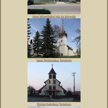
Vajai Művelődési ház és könyvtár
Vajai Református Templom
Római Katolikus Templom