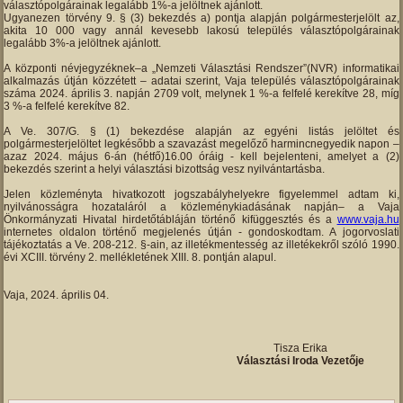
választópolgárainak legalább 1%-a jelöltnek ajánlott.
Ugyanezen törvény 9. § (3) bekezdés a) pontja alapján polgármesterjelölt az,
akita 10 000 vagy annál kevesebb lakosú település választópolgárainak
legalább 3%-a jelöltnek ajánlott.
A központi névjegyzéknek–a „Nemzeti Választási Rendszer”(NVR) informatikai
alkalmazás útján közzétett – adatai szerint, Vaja település választópolgárainak
száma 2024. április 3. napján 2709 volt, melynek 1 %-a felfelé kerekítve 28, míg
3 %-a felfelé kerekítve 82.
A Ve. 307/G. § (1) bekezdése alapján az egyéni listás jelöltet és
polgármesterjelöltet legkésőbb a szavazást megelőző harmincnegyedik napon –
azaz 2024. május 6-án (hétfő)16.00 óráig - kell bejelenteni, amelyet a (2)
bekezdés szerint a helyi választási bizottság vesz nyilvántartásba.
Jelen közleményta hivatkozott jogszabályhelyekre figyelemmel adtam ki,
nyilvánosságra hozataláról a közleménykiadásának napján– a Vaja
Önkormányzati Hivatal hirdetőtábláján történő kifüggesztés és a
www.vaja.hu
internetes oldalon történő megjelenés útján - gondoskodtam. A jogorvoslati
tájékoztatás a Ve. 208-212. §-ain, az illetékmentesség az illetékekről szóló 1990.
évi XCIII. törvény 2. mellékletének XIII. 8. pontján alapul.
Vaja, 2024. április 04.
Tisza Erika
Választási Iroda Vezetője