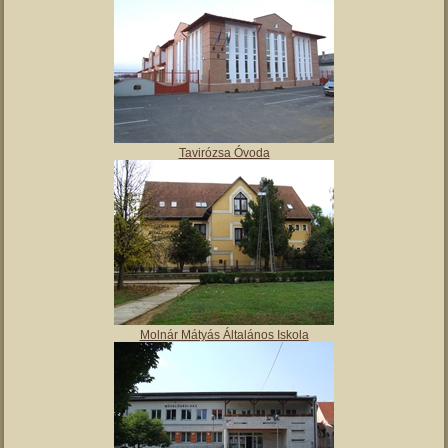
Tavirózsa Óvoda
Molnár Mátyás Általános Iskola