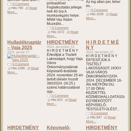
Az ing atlan per, teher
próbaidővel
0 Comment
és...
Foglalkoztatás jellege:
Hits:790
Read
0 Comment
heti 40 óra A
More...
Hits:1039
Read
munkavégzés helye:
More...
MNM Vay Ádám
Muzeális...
0 Comment
Hits:1072
Read
More...
Hulladéknaptár
HIRDETMÉNY
H I R D E T M É
– Vaja 2025
2024. december 10.
N Y
H I R D E T M É N Y
2025. január 07.
2024. december 07.
Értesítjük a Tisztelt
H I R D E T M É N Y
Lakosságot, hogy Vaja
ÉRTESÍTJÜK A
Város
TISZTELT
0 Comment
Önkormányzatának
LAKOSSÁGOT, HOGY
Hits:1096
Read
Képviselő-testülete
VAJA VÁROS
More...
2024. november 25-én
ÖNKORMÁNYZATA
tartott ülésén hozott
2024. DECEMBER 16-
380/2024. (XI.25.)
ÁN /HÉTFŐN/ DU.
számú határozatával
17.00 ÓRAI
úgy...
KEZDETTEL
0 Comment
KÖZMEGHALLGATÁSSAL
Hits:814
Read
EGYBEKÖTÖTT
More...
KÉPVISELŐ-
TESTÜLETI ÜLÉST...
0 Comment
Hits:847
Read
More...
HIRDETMÉNY
Képviselő-
HIRDETMÉNY