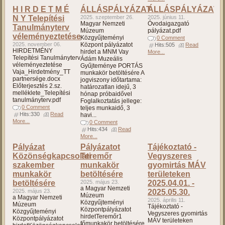
H I R D E T M É
ÁLLÁSPÁLYÁZAT
ÁLLÁSPÁLYÁZAT
N Y Telepítési
2025. szeptember 26.
2025. június 11.
Magyar Nemzeti
Óvodaigazgató
Tanulmányterv
Múzeum
pályázat.pdf
véleményeztetése
Közgyűjteményi
0 Comment
2025. november 06.
Központ pályázatot
Hits:505
Read
HIRDETMÉNY
hirdet a MNM Vay
More...
Telepítési Tanulmányterv
Ádám Muzeális
véleményeztetése
Gyűjteménye PORTÁS
Vaja_Hirdetmény_TT
munkakör betöltésére A
partnersége.docx
jogviszony időtartama:
Előterjesztés 2.sz.
határozatlan idejű, 3
melléklete_Telepítési
hónap próbaidővel
tanulmányterv.pdf
Foglalkoztatás jellege:
0 Comment
teljes munkaidő, 3
Hits:330
Read
havi...
More...
0 Comment
Hits:434
Read
More...
Pályázat
Pályázatot
Tájékoztató -
Közönségkapcsolati
Teremőr
Vegyszeres
szakember
munkakör
gyomirtás MÁV
munkakör
betöltésére
területeken
betöltésére
2025. május 23.
2025.04.01. -
a Magyar Nemzeti
2025. május 23.
2025.05.30.
Múzeum
a Magyar Nemzeti
2025. április 11.
Közgyűjteményi
Múzeum
Tájékoztató -
Központpályázatot
Közgyűjteményi
Vegyszeres gyomirtás
hirdetTeremőr1
Központpályázatot
MÁV területeken
főmunkakör betöltésére