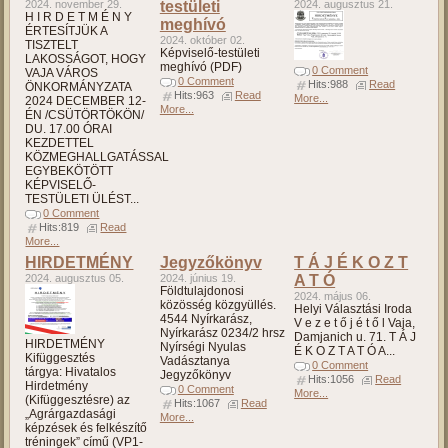
2024. november 29.
testületi
2024. augusztus 21.
H I R D E T M É N Y
meghívó
ÉRTESÍTJÜK A
2024. október 02.
TISZTELT
Képviselő-testületi
LAKOSSÁGOT, HOGY
meghívó (PDF)
0 Comment
VAJA VÁROS
0 Comment
Hits:988
Read
ÖNKORMÁNYZATA
Hits:963
Read
More...
2024 DECEMBER 12-
More...
ÉN /CSÜTÖRTÖKÖN/
DU. 17.00 ÓRAI
KEZDETTEL
KÖZMEGHALLGATÁSSAL
EGYBEKÖTÖTT
KÉPVISELŐ-
TESTÜLETI ÜLÉST...
0 Comment
Hits:819
Read
More...
HIRDETMÉNY
Jegyzőkönyv
T Á J É K O Z T
2024. augusztus 05.
2024. június 19.
A T Ó
Földtulajdonosi
2024. május 06.
közösség közgyüllés.
Helyi Választási Iroda
4544 Nyírkarász,
V e z e t ő j é t ő l Vaja,
Nyírkarász 0234/2 hrsz
Damjanich u. 71. T Á J
HIRDETMÉNY
Nyírségi Nyulas
É K O Z T A T Ó A...
Kifüggesztés
Vadásztanya
0 Comment
tárgya: Hivatalos
Jegyzőkönyv
Hits:1056
Read
Hirdetmény
0 Comment
More...
(Kifüggesztésre) az
Hits:1067
Read
„Agrárgazdasági
More...
képzések és felkészítő
tréningek” című (VP1-