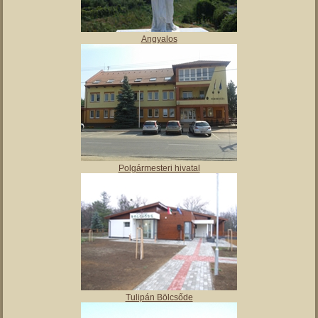
Angyalos
Polgármesteri hivatal
Tulipán Bölcsőde