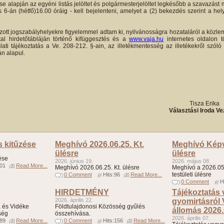
se alapján az egyéni listás jelöltet és polgármesterjelöltet legkésőbb a szavazá
-án (hétfő)16.00 óráig - kell bejelenteni, amelyet a (2) bekezdés szerint a hely
zott jogszabályhelyekre figyelemmel adtam ki, nyilvánosságra hozataláról a köz
al hirdetőtábláján történő kifüggesztés és a
www.vaja.hu
internetes oldalon t
ti tájékoztatás a Ve. 208-212. §-ain, az illetékmentesség az illetékekről szóló 
án alapul.
4.
Tisza Erika
Választási Iroda Ve
s kitűzése
Meghívó 2026.06.25. Kt.
Meghívó Képvi
ülésre
ülésre
ése
2026. június 19.
2026. május 08.
101
Read More...
Meghívó 2026.06.25. Kt. ülésre
Meghívó a 2026.05.
testületi ülésre
0 Comment
Hits:96
Read More...
0 Comment
H
HIRDETMÉNY
Tájékoztatás
2026. április 22.
gyomirtásról
 és Vidéke
Földtulajdonosi Közösség gyűlés
állomás 2026.
ség
összehívása.
2026. április 07.
189
Read More...
0 Comment
Hits:156
Read More...