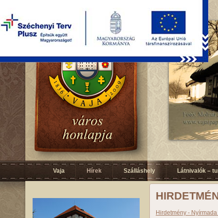
Vaja
Hírek
Szálláshely
Látnivalók – t
HIRDETMÉ
Hirdetmény - Nyírmada