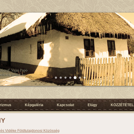
urizmus
Képgaléria
Kapcsolat
Elügy
KÖZZÉTÉTELI
NY
 és Vidéke Földtulajdonosi Közösség