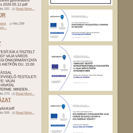
zeres gyomirtásról
s 2026.05.12.pdf
its:181
Read More...
TOR
ment
Hits:298
re...
Y
SÍTJÜK A TISZTELT
GY VAJA VÁROS
ÉGI ÖNKORMÁNYZATA
/HETFŐN DU. 15:00
TÁSSAL
PVISELŐ-TESTÜLETI
E: VAJAI
HIVATAL
ERME. MINDEN...
its:270
Read More...
ÁZAT
yázat.pdf
its:506
Read More...