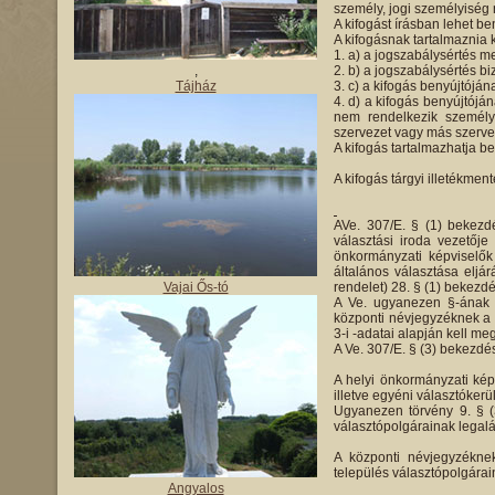
személy, jogi személyiség 
A kifogást írásban lehet be
A kifogásnak tartalmaznia k
a) a jogszabálysértés me
,
b) a jogszabálysértés bi
Tájház
c) a kifogás benyújtóján
d) a kifogás benyújtójá
nem rendelkezik személyi
szervezet vagy más szervez
A kifogás tartalmazhatja be
A kifogás tárgyi illetékment
AVe. 307/E. § (1) bekezdé
választási iroda vezetőj
önkormányzati képviselők
általános választása eljár
Vajai Ős-tó
rendelet) 28. § (1) bekezdé
A Ve. ugyanezen §-ának 
központi névjegyzéknek a 
3-i -adatai alapján kell meg
A Ve. 307/E. § (3) bekezdé
A helyi önkormányzati képv
illetve egyéni választókerü
Ugyanezen törvény 9. § (
választópolgárainak legalá
A központi névjegyzéknek
település választópolgárain
Angyalos