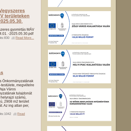
 Vegyszeres
V területeken
2025.05.30.
yszeres gyomirtás MÁV
4.01. -2025.05.30.pdf
its:830
Read More...
ás
os Önkormányzatának
-testülete, megvételre
 Vaja Város
yzatának tulajdonát
 helyrajzi számú,
ú, 2908 m2 terület
. Az ing atlan per,
its:1042
Read