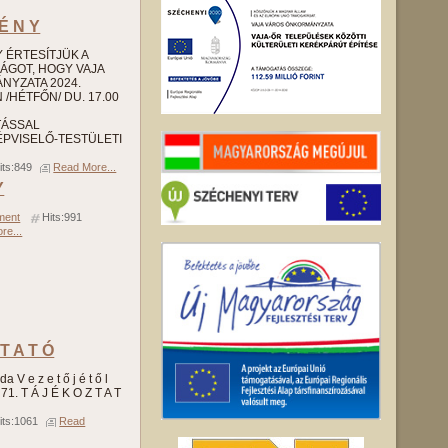
 É N Y
 Y ÉRTESÍTJÜK A
SÁGOT, HOGY VAJA
YZATA 2024.
/HÉTFŐN/ DU. 17.00
TÁSSAL
PVISELŐ-TESTÜLETI
its:849
Read More...
Y
ment
Hits:991
re...
 T A T Ó
a V e z e t ő j é t ő l
71. T Á J É K O Z T A T
its:1061
Read