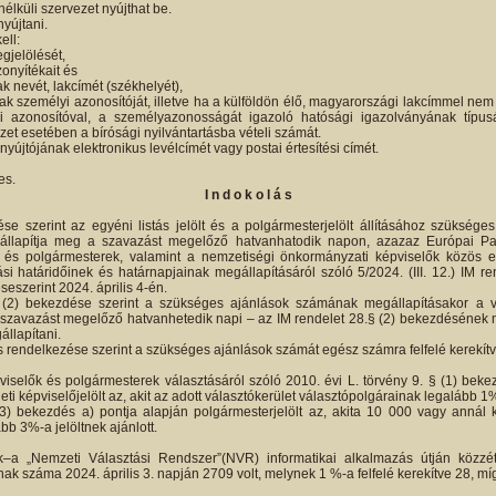
nélküli szervezet nyújthat be.
nyújtani.
ell:
gjelölését,
zonyítékait és
ak nevét, lakcímét (székhelyét),
nak személyi azonosítóját, illetve ha a külföldön élő, magyarországi lakcímmel ne
 azonosítóval, a személyazonosságát igazoló hatósági igazolványának típus
et esetében a bírósági nyilvántartásba vételi számát.
nyújtójának elektronikus levélcímét vagy postai értesítési címét.
es.
I n d o k o l á s
se szerint az egyéni listás jelölt és a polgármesterjelölt állításához szüksége
e állapítja meg a szavazást megelőző hatvanhatodik napon, azazaz Európai Par
 és polgármesterek, valamint a nemzetiségi önkormányzati képviselők közös elj
ási határidőinek és határnapjainak megállapításáról szóló 5/2024. (III. 12.) IM r
seszerint 2024. április 4-én.
(2) bekezdése szerint a szükséges ajánlások számának megállapításakor a v
szavazást megelőző hatvanhetedik napi – az IM rendelet 28.§ (2) bekezdésének m
állapítani.
s rendelkezése szerint a szükséges ajánlások számát egész számra felfelé kerekítve
iselők és polgármesterek választásáról szóló 2010. évi L. törvény 9. § (1) bekez
leti képviselőjelölt az, akit az adott választókerület választópolgárainak legalább 1%
3) bekezdés a) pontja alapján polgármesterjelölt az, akita 10 000 vagy annál 
bb 3%-a jelöltnek ajánlott.
–a „Nemzeti Választási Rendszer”(NVR) informatikai alkalmazás útján közzéte
ak száma 2024. április 3. napján 2709 volt, melynek 1 %-a felfelé kerekítve 28, míg