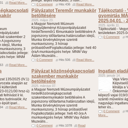
jellege: teljes munkaidő, 3 havi...
331
Read More...
0 Comment
Hits:436
Read More...
égkapcsolati
Pályázatot Teremőr munkakör
Tájékoztató -
kakör
betöltésére
gyomirtás MÁ
2025. május 23.
2025.04.01. - 
a Magyar Nemzeti Múzeum
2025. április 11.
Közgyűjteményi Központpályázatot
zeum
Tájékoztató - Veg
hirdetTeremőr1 főmunkakör betöltésére A
ntpályázatot
területeken 2025.0
jogviszony időtartama:határozatlan idejű,
ati szakember 2
0 Comment
H
Munka törvénykönyve szerinti
 A jogviszony
munkaviszony, 3 hónap
n idejű, Munka
próbaidővelFoglalkoztatás jellege: heti 40
 munkaviszony, 3
óraA munkavégzés helye: MNM Vay
lkoztatás jellege:
Ádám Muzeális...
gzés helye: MNM
0 Comment
Hits:506
Read More...
663
Read More...
s
Pályázat közönségkapcsolati
Ingatlan elad
szakember munkakör
2025. január 14.
at 135/2025 (IV.1)
Vaja Vár
betöltésére
ározata alapján az
Képviselő
2025. március 07.
külterületi
kínálja a
a Magyar Nemzeti Múzeumpályázatot
/23-0121/30 hrsz-ú)
Önkormán
hirdetKözönségkapcsolati
 felhívást ír ki.
képező vajai 019/3
szakembermunkakör betöltésére A
tos tudnivalók: Az
szántó művelési ág
jogviszony időtartama:határozatlan idejű,
épült ipari...
nagyságú ingatlanát
Munka törvénykönyve szerinti
teher és...
794
Read More...
munkaviszony, 3 hónap próbaidővel
0 Comment
H
Foglalkoztatás jellege: heti 40 óra A
More...
munkavégzés helye: MNM Vay Ádám
Muzeális...
0 Comment
Hits:1078
Read