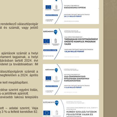
m rendelkező választópolgár
át és számát, vagy jelölő
s ajánlások számát a helyi
lament tagjainak, a helyi
árásban tartott 2024. évi
endelet (a továbbiakban: IM
álasztópolgárok számát a
egfelelően a 2024. április
 kell megállapítani.
dése szerint egyéni listás,
-a jelöltnek ajánlott.
kevesebb lakosú település
tt – adatai szerint, Vaja
 3 %-a felfelé kerekítve 82.