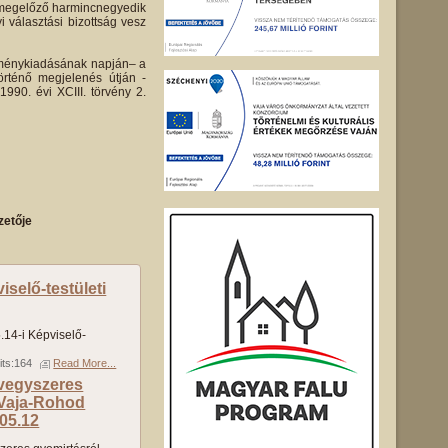
st megelőző harmincnegyedik
i választási bizottság vesz
leménykiadásának napján– a
örténő megjelenés útján -
1990. évi XCIII. törvény 2.
zetője
selő-testületi
14-i Képviselő-
its:164
Read More...
 vegyszeres
 Vaja-Rohod
05.12