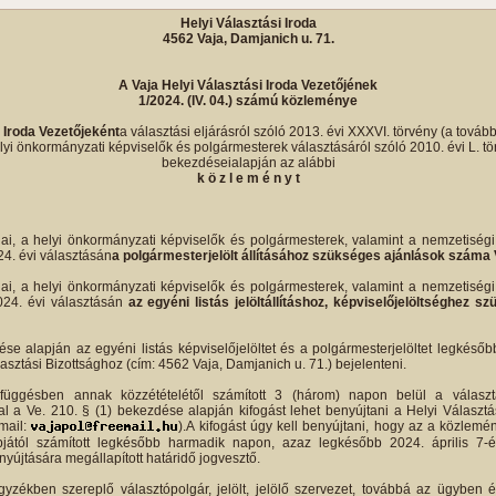
Helyi Választási Iroda
4562 Vaja, Damjanich u. 71.
A Vaja Helyi Választási Iroda Vezetőjének
1/2024. (IV. 04.) számú közleménye
i Iroda Vezetőjeként
a választási eljárásról szóló 2013. évi XXXVI. törvény (a tovább
yi önkormányzati képviselők és polgármesterek választásáról szóló 2010. évi L. törv
bekezdéseialapján az alábbi
k ö z l e m é n y t
ai, a helyi önkormányzati képviselők és polgármesterek, valamint a nemzetiség
24. évi választásán
a polgármesterjelölt állításához szükséges ajánlások száma 
ai, a helyi önkormányzati képviselők és polgármesterek, valamint a nemzetiség
2024. évi választásán
az egyéni listás jelöltállításhoz, képviselőjelöltséghez
se alapján az egyéni listás képviselőjelöltet és a polgármesterjelöltet legkéső
lasztási Bizottsághoz (cím: 4562 Vaja, Damjanich u. 71.) bejelenteni.
függésben annak közzétételétől számított 3 (három) napon belül a választ
l a Ve. 210. § (1) bekezdése alapján kifogást lehet benyújtani a Helyi Választá
-mail:
).A kifogást úgy kell benyújtani, hogy az a közlemé
pjától számított legkésőbb harmadik napon, azaz legkésőbb 2024. április 7-
yújtására megállapított határidő jogvesztő.
gyzékben szereplő választópolgár, jelölt, jelölő szervezet, továbbá az ügyben ér