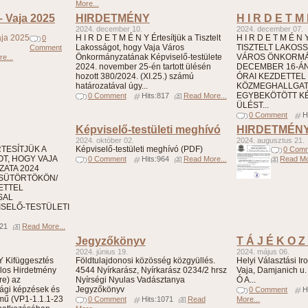
More...
– Vaja 2025
HIRDETMÉNY
H I R D E T M
2024. december 10.
2024. december 07.
H I R D E T M É N Y Értesítjük a Tisztelt
H I R D E T M É N
0
Lakosságot, hogy Vaja Város
TISZTELT LAKOS
Comment
Önkormányzatának Képviselő-testülete
VÁROS ÖNKORMÁN
e...
2024. november 25-én tartott ülésén
DECEMBER 16-ÁN 
hozott 380/2024. (XI.25.) számú
ÓRAI KEZDETTEL
határozatával úgy...
KÖZMEGHALLGA
EGYBEKÖTÖTT KÉ
0 Comment
Hits:817
Read More...
ÜLÉST...
0 Comment
H
Képviselő-testületi meghívó
HIRDETMÉN
2024. október 02.
2024. augusztus 21.
ÉRTESÍTJÜK A
Képviselő-testületi meghívó (PDF)
0 Com
T, HOGY VAJA
0 Comment
Hits:964
Read More...
Read Mo
ATA 2024
CSÜTÖRTÖKÖN/
DETTEL
SAL
SELŐ-TESTÜLETI
821
Read More...
Jegyzőkönyv
T Á J É K O Z
2024. június 19.
2024. május 06.
Kifüggesztés
Földtulajdonosi közösség közgyüllés.
Helyi Választási Irod
alos Hirdetmény
4544 Nyírkarász, Nyírkarász 0234/2 hrsz
Vaja, Damjanich u. 
re) az
Nyírségi Nyulas Vadásztanya
Ó A...
ági képzések és
Jegyzőkönyv
0 Comment
H
ímű (VP1-1.1.1-23
0 Comment
Hits:1071
Read
More...