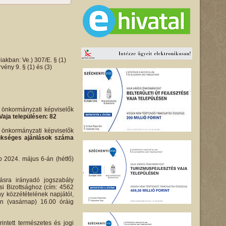
iakban: Ve.) 307/E. § (1)
ény 9. § (1) és (3)
i önkormányzati képviselők
Vaja településen: 82
i önkormányzati képviselők
 szükséges ajánlások száma
bb 2024. május 6-án (hétfő)
ásra irányadó jogszabály
si Bizottsághoz (cím: 4562
ny közzétételének napjától,
én (vasárnap) 16.00 óráig
intett természetes és jogi