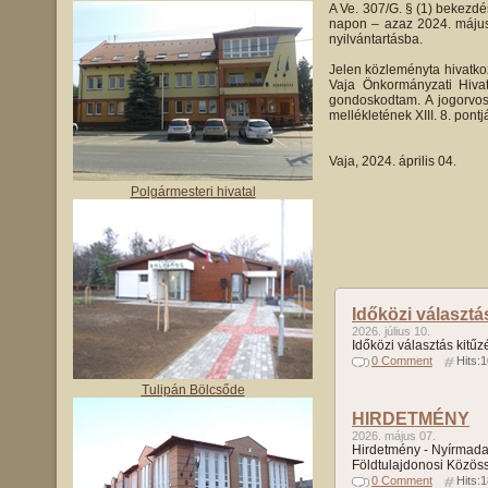
A Ve. 307/G. § (1) bekezdé
napon – azaz 2024. május 6
nyilvántartásba.
Jelen közleményta hivatko
Vaja Önkormányzati Hivat
gondoskodtam. A jogorvosla
mellékletének XIII. 8. pontj
Vaja, 2024. április 0
Polgármesteri hivatal
Időközi választá
2026. július 10.
Időközi választás kitűz
0 Comment
Hits:
Tulipán Bölcsőde
HIRDETMÉNY
2026. május 07.
Hirdetmény - Nyírmada
Földtulajdonosi Közös
0 Comment
Hits: