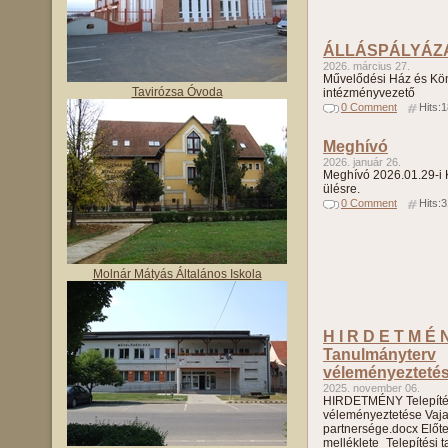
ÁLLÁSPÁLYÁZ
2026. március 27.
Művelődési Ház és Kö
Tavirózsa Óvoda
intézményvezető
0 Comment
Hits:
Meghívó
2026. január 26.
Meghívó 2026.01.29-i K
ülésre.
0 Comment
Hits:
Molnár Mátyás Általános Iskola
H I R D E T M É N
Tanulmányterv
véleményezteté
2025. november 06.
HIRDETMÉNY Telepítés
véleményeztetése Vaj
partnersége.docx Előte
melléklete_Telepítési 