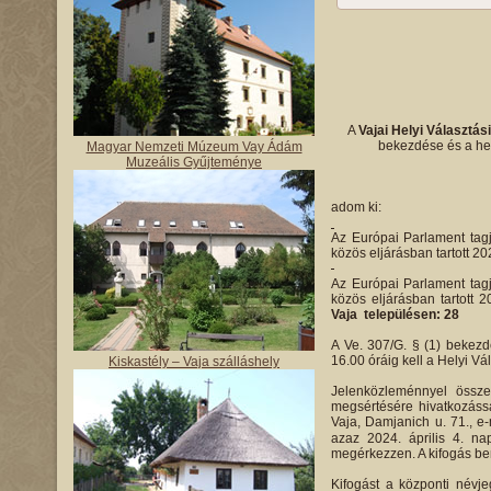
A
Vajai Helyi Választás
bekezdése és a hel
Magyar Nemzeti Múzeum Vay Ádám
Muzeális Gyűjteménye
adom ki:
Az Európai Parlament tagj
közös eljárásban tartott 20
Az Európai Parlament tagj
közös eljárásban tartott 
Vaja településen: 28
A Ve. 307/G. § (1) bekezdé
16.00 óráig kell a Helyi Vá
Kiskastély – Vaja szálláshely
Jelenközleménnyel össze
megsértésére hivatkozássa
Vaja, Damjanich u. 71., e
azaz 2024. április 4. na
megérkezzen. A kifogás ben
Kifogást a központi névje