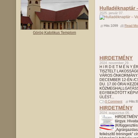
Hulladéknaptár 
2025. január 07.
Hits:1099
Read Mor
Görög Katolikus Templom
HIRDETMÉNY
2024. november 29.
H I R D E T M É N Y 
TISZTELT LAKOSSÁGO
VÁROS ÖNKORMÁNYZ
DECEMBER 12-ÉN /
DU. 17.00 ÓRAI KEZ
KÖZMEGHALLGATÁS
EGYBEKÖTÖTT KÉPVI
ÜLÉST...
0 Comment
Hits:
HIRDETMÉNY
2024. augusztus 05.
HIRDETMÉNY 
tárgya: Hivat
(Kifüggesztés
„Agrárgazdas
felkészítő tréningek” c