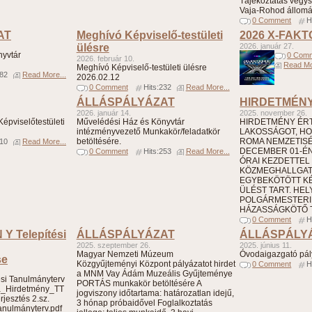
Tájékoztatás vegys
Vaja-Rohod állomá
0 Comment
H
AT
Meghívó Képviselő-testületi
2026 X-FAK
ülésre
2026. január 27.
nyvtár
0 Com
2026. február 10.
Read Mo
Meghívó Képviselő-testületi ülésre
182
Read More...
2026.02.12
0 Comment
Hits:232
Read More...
ÁLLÁSPÁLYÁZAT
HIRDETMÉN
2026. január 14.
2025. november 26.
épviselőtestületi
Művelédési Ház és Könyvtár
HIRDETMÉNY ÉRTE
intézményvezető Munkakör/feladatkör
LAKOSSÁGOT, HO
betöltésére.
ROMA NEMZETIS
310
Read More...
DECEMBER 01-ÉN 
0 Comment
Hits:253
Read More...
ÓRAI KEZDETTEL
KÖZMEGHALLGA
EGYBEKÖTÖTT KÉ
ÜLÉST TART. HELY
POLGÁRMESTERI 
HÁZASSÁGKÖTŐ T
0 Comment
H
 Y Telepítési
ÁLLÁSPÁLYÁZAT
ÁLLÁSPÁLY
2025. szeptember 26.
2025. június 11.
Magyar Nemzeti Múzeum
Óvodaigazgató pál
se
Közgyűjteményi Központ pályázatot hirdet
0 Comment
H
a MNM Vay Ádám Muzeális Gyűjteménye
i Tanulmányterv
PORTÁS munkakör betöltésére A
a_Hirdetmény_TT
jogviszony időtartama: határozatlan idejű,
rjesztés 2.sz.
3 hónap próbaidővel Foglalkoztatás
tanulmányterv.pdf