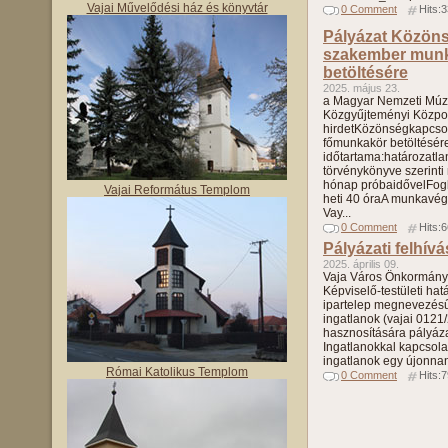
Vajai Művelődési ház és könyvtár
0 Comment
Hits:
Pályázat Közöns
szakember mun
betöltésére
2025. május 23.
a Magyar Nemzeti Mú
Közgyűjteményi Közpo
hirdetKözönségkapcsol
főmunkakör betöltésére
időtartama:határozatla
törvénykönyve szerinti
hónap próbaidővelFogla
Vajai Református Templom
heti 40 óraA munkavé
Vay...
0 Comment
Hits:
Pályázati felhívá
2025. április 09.
Vaja Város Önkormányz
Képviselő-testületi hat
ipartelep megnevezésű 
ingatlanok (vajai 0121
hasznosítására pályázati
Ingatlanokkal kapcsola
ingatlanok egy újonnan 
Római Katolikus Templom
0 Comment
Hits: