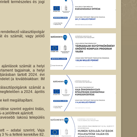
intett természetes és jogi
m rendelkező választópolgár
át és számát, vagy jelölő
s ajánlások számát a helyi
lament tagjainak, a helyi
árásban tartott 2024. évi
endelet (a továbbiakban: IM
álasztópolgárok számát a
egfelelően a 2024. április
 kell megállapítani.
dése szerint egyéni listás,
-a jelöltnek ajánlott.
kevesebb lakosú település
tt – adatai szerint, Vaja
 3 %-a felfelé kerekítve 82.