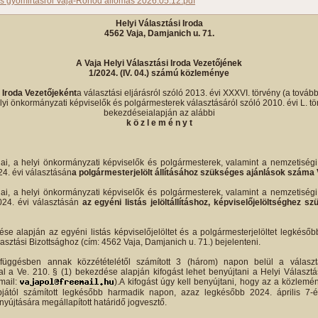
s gyomirtásról Vaja-Rohod állomás 2026.05.12.pdf
Helyi Választási Iroda
4562 Vaja, Damjanich u. 71.
A Vaja Helyi Választási Iroda Vezetőjének
1/2024. (IV. 04.) számú közleménye
i Iroda Vezetőjeként
a választási eljárásról szóló 2013. évi XXXVI. törvény (a tovább
yi önkormányzati képviselők és polgármesterek választásáról szóló 2010. évi L. törv
bekezdéseialapján az alábbi
k ö z l e m é n y t
ai, a helyi önkormányzati képviselők és polgármesterek, valamint a nemzetiség
24. évi választásán
a polgármesterjelölt állításához szükséges ajánlások száma 
ai, a helyi önkormányzati képviselők és polgármesterek, valamint a nemzetiség
2024. évi választásán
az egyéni listás jelöltállításhoz, képviselőjelöltséghez
se alapján az egyéni listás képviselőjelöltet és a polgármesterjelöltet legkéső
lasztási Bizottsághoz (cím: 4562 Vaja, Damjanich u. 71.) bejelenteni.
függésben annak közzétételétől számított 3 (három) napon belül a választ
l a Ve. 210. § (1) bekezdése alapján kifogást lehet benyújtani a Helyi Választá
-mail:
).A kifogást úgy kell benyújtani, hogy az a közlemé
pjától számított legkésőbb harmadik napon, azaz legkésőbb 2024. április 7-
yújtására megállapított határidő jogvesztő.