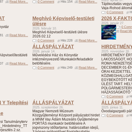
2026. április 07.
187
Read More...
0 Comment
Hits:154
Read More...
Tájékoztatás vegys
Vaja-Rohod állomá
0 Comment
H
AT
Meghívó Képviselő-testületi
2026 X-FAK
ülésre
2026. január 27.
nyvtár
0 Com
2026. február 10.
Read Mo
Meghívó Képviselő-testületi ülésre
181
Read More...
2026.02.12
0 Comment
Hits:228
Read More...
ÁLLÁSPÁLYÁZAT
HIRDETMÉN
2026. január 14.
2025. november 26.
épviselőtestületi
Művelédési Ház és Könyvtár
HIRDETMÉNY ÉRTE
intézményvezető Munkakör/feladatkör
LAKOSSÁGOT, HO
betöltésére.
ROMA NEMZETIS
307
Read More...
DECEMBER 01-ÉN 
0 Comment
Hits:249
Read More...
ÓRAI KEZDETTEL
KÖZMEGHALLGA
EGYBEKÖTÖTT KÉ
ÜLÉST TART. HELY
POLGÁRMESTERI 
HÁZASSÁGKÖTŐ T
0 Comment
H
 Y Telepítési
ÁLLÁSPÁLYÁZAT
ÁLLÁSPÁLY
2025. szeptember 26.
2025. június 11.
Magyar Nemzeti Múzeum
Óvodaigazgató pál
se
Közgyűjteményi Központ pályázatot hirdet
0 Comment
H
a MNM Vay Ádám Muzeális Gyűjteménye
i Tanulmányterv
PORTÁS munkakör betöltésére A
a_Hirdetmény_TT
jogviszony időtartama: határozatlan idejű,
rjesztés 2.sz.
3 hónap próbaidővel Foglalkoztatás