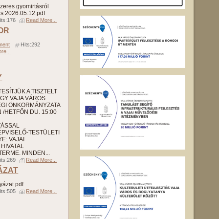
zeres gyomirtásról
s 2026.05.12.pdf
its:176
Read More...
TOR
ment
Hits:292
re...
Y
SÍTJÜK A TISZTELT
GY VAJA VÁROS
ÉGI ÖNKORMÁNYZATA
/HETFŐN DU. 15:00
TÁSSAL
PVISELŐ-TESTÜLETI
E: VAJAI
HIVATAL
ERME. MINDEN...
its:269
Read More...
ÁZAT
yázat.pdf
its:505
Read More...