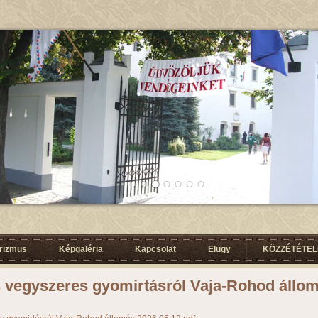
urizmus
Képgaléria
Kapcsolat
Elügy
KÖZZÉTÉTELI
s vegyszeres gyomirtásról Vaja-Rohod állo