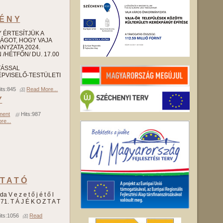
 É N Y
 Y ÉRTESÍTJÜK A
SÁGOT, HOGY VAJA
YZATA 2024.
/HÉTFŐN/ DU. 17.00
TÁSSAL
PVISELŐ-TESTÜLETI
its:845
Read More...
Y
ment
Hits:987
re...
 T A T Ó
a V e z e t ő j é t ő l
71. T Á J É K O Z T A T
its:1056
Read