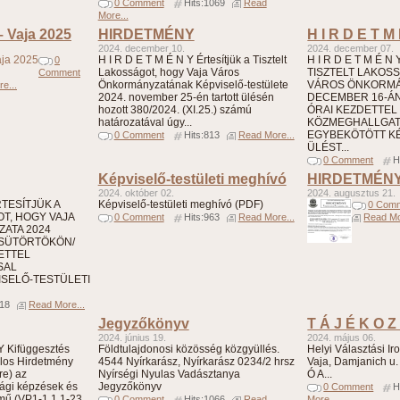
0 Comment
Hits:1069
Read
More...
– Vaja 2025
HIRDETMÉNY
H I R D E T M
2024. december 10.
2024. december 07.
H I R D E T M É N Y Értesítjük a Tisztelt
H I R D E T M É N
0
Lakosságot, hogy Vaja Város
TISZTELT LAKOS
Comment
Önkormányzatának Képviselő-testülete
VÁROS ÖNKORMÁN
e...
2024. november 25-én tartott ülésén
DECEMBER 16-ÁN 
hozott 380/2024. (XI.25.) számú
ÓRAI KEZDETTEL
határozatával úgy...
KÖZMEGHALLGA
EGYBEKÖTÖTT KÉ
0 Comment
Hits:813
Read More...
ÜLÉST...
0 Comment
H
Képviselő-testületi meghívó
HIRDETMÉN
2024. október 02.
2024. augusztus 21.
ÉRTESÍTJÜK A
Képviselő-testületi meghívó (PDF)
0 Com
T, HOGY VAJA
0 Comment
Hits:963
Read More...
Read Mo
ATA 2024
CSÜTÖRTÖKÖN/
DETTEL
SAL
SELŐ-TESTÜLETI
818
Read More...
Jegyzőkönyv
T Á J É K O Z
2024. június 19.
2024. május 06.
Kifüggesztés
Földtulajdonosi közösség közgyüllés.
Helyi Választási Irod
alos Hirdetmény
4544 Nyírkarász, Nyírkarász 0234/2 hrsz
Vaja, Damjanich u. 
re) az
Nyírségi Nyulas Vadásztanya
Ó A...
ági képzések és
Jegyzőkönyv
0 Comment
H
ímű (VP1-1.1.1-23
0 Comment
Hits:1066
Read
More...