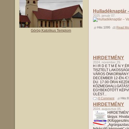
Hulladéknaptár 
2025. január 07.
Hits:1095
Read Mor
Görög Katolikus Templom
HIRDETMÉNY
2024. november 29.
H I R D E T M É N Y 
TISZTELT LAKOSSÁGO
VÁROS ÖNKORMÁNYZ
DECEMBER 12-ÉN /
DU. 17.00 ÓRAI KEZ
KÖZMEGHALLGATÁS
EGYBEKÖTÖTT KÉPVI
ÜLÉST...
0 Comment
Hits:
HIRDETMÉNY
2024. augusztus 05.
HIRDETMÉNY 
tárgya: Hivat
(Kifüggesztés
„Agrárgazdas
felkészítő tréningek” c