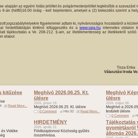
se alapján az egyéni listás jelöltet és polgármesterjelöltet legkésőbb a szavazá
-án (hétfő)16.00 óráig - kell bejelenteni, amelyet a (2) bekezdés szerint a hely
zott jogszabályhelyekre figyelemmel adtam ki, nyilvánosságra hozataláról a köz
al hirdetőtábláján történő kifüggesztés és a
www.vaja.hu
internetes oldalon t
ti tájékoztatás a Ve. 208-212. §-ain, az illetékmentesség az illetékekről szóló 
án alapul.
4.
Tisza Erika
Választási Iroda Ve
s kitűzése
Meghívó 2026.06.25. Kt.
Meghívó Képvi
ülésre
ülésre
ése
2026. június 19.
2026. május 08.
94
Read More...
Meghívó 2026.06.25. Kt. ülésre
Meghívó a 2026.05.
testületi ülésre
0 Comment
Hits:92
Read More...
0 Comment
H
HIRDETMÉNY
Tájékoztatás
2026. április 22.
gyomirtásról
 és Vidéke
Földtulajdonosi Közösség gyűlés
állomás 2026.
ség
összehívása.