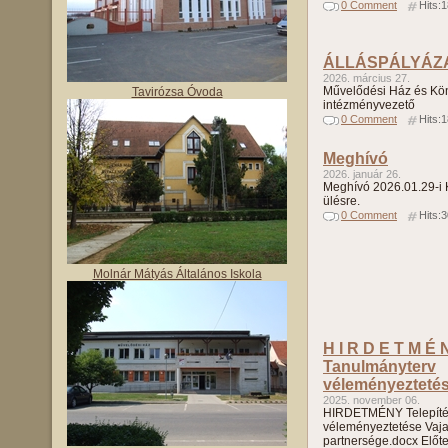
0 Comment
Hits:
ÁLLÁSPÁLYÁZ
2026. március 27.
Művelődési Ház és Kö
Tavirózsa Óvoda
intézményvezető
0 Comment
Hits:
Meghívó
2026. január 26.
Meghívó 2026.01.29-i K
ülésre.
0 Comment
Hits:
Molnár Mátyás Általános Iskola
H I R D E T M É N
Tanulmányterv
véleményezteté
2025. november 06.
HIRDETMÉNY Telepítés
véleményeztetése Vaj
partnersége.docx Előte