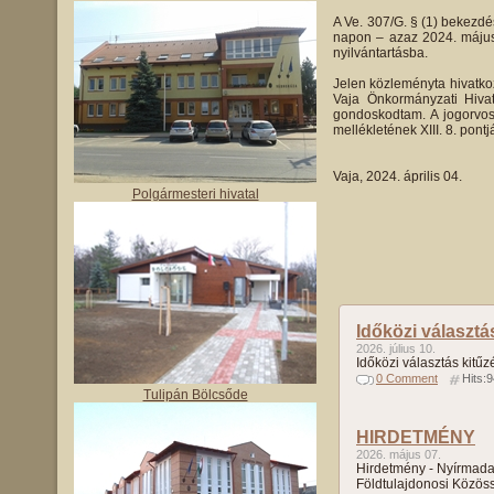
A Ve. 307/G. § (1) bekezdé
napon – azaz 2024. május 6
nyilvántartásba.
Jelen közleményta hivatko
Vaja Önkormányzati Hivat
gondoskodtam. A jogorvosla
mellékletének XIII. 8. pontj
Vaja, 2024. április 0
Polgármesteri hivatal
Időközi választá
2026. július 10.
Időközi választás kitűz
0 Comment
Hits:
Tulipán Bölcsőde
HIRDETMÉNY
2026. május 07.
Hirdetmény - Nyírmada
Földtulajdonosi Közös