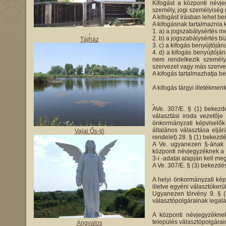
Kifogást a központi névje
személy, jogi személyiség 
A kifogást írásban lehet be
A kifogásnak tartalmaznia k
a) a jogszabálysértés me
,
b) a jogszabálysértés bi
Tájház
c) a kifogás benyújtóján
d) a kifogás benyújtójá
nem rendelkezik személyi
szervezet vagy más szervez
A kifogás tartalmazhatja be
A kifogás tárgyi illetékment
AVe. 307/E. § (1) bekezdé
választási iroda vezetőj
önkormányzati képviselők
általános választása eljár
Vajai Ős-tó
rendelet) 28. § (1) bekezdé
A Ve. ugyanezen §-ának 
központi névjegyzéknek a 
3-i -adatai alapján kell meg
A Ve. 307/E. § (3) bekezdé
A helyi önkormányzati képv
illetve egyéni választókerü
Ugyanezen törvény 9. § (
választópolgárainak legalá
A központi névjegyzéknek
település választópolgárain
Angyalos