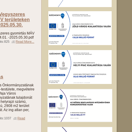
 Vegyszeres
V területeken
2025.05.30.
yszeres gyomirtás MÁV
4.01. -2025.05.30.pdf
its:825
Read More...
ás
os Önkormányzatának
-testülete, megvételre
 Vaja Város
yzatának tulajdonát
 helyrajzi számú,
ú, 2908 m2 terület
. Az ing atlan per,
its:1037
Read