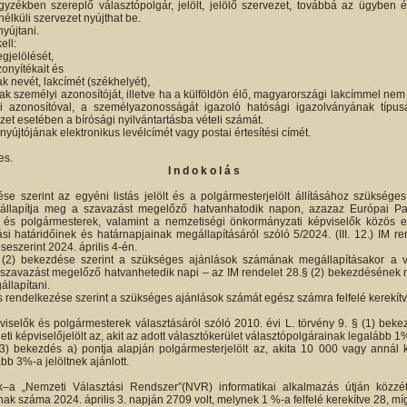
gyzékben szereplő választópolgár, jelölt, jelölő szervezet, továbbá az ügyben ér
nélküli szervezet nyújthat be.
nyújtani.
ell:
gjelölését,
zonyítékait és
ak nevét, lakcímét (székhelyét),
nak személyi azonosítóját, illetve ha a külföldön élő, magyarországi lakcímmel ne
 azonosítóval, a személyazonosságát igazoló hatósági igazolványának típus
et esetében a bírósági nyilvántartásba vételi számát.
nyújtójának elektronikus levélcímét vagy postai értesítési címét.
es.
I n d o k o l á s
se szerint az egyéni listás jelölt és a polgármesterjelölt állításához szüksége
e állapítja meg a szavazást megelőző hatvanhatodik napon, azazaz Európai Par
 és polgármesterek, valamint a nemzetiségi önkormányzati képviselők közös elj
ási határidőinek és határnapjainak megállapításáról szóló 5/2024. (III. 12.) IM r
seszerint 2024. április 4-én.
(2) bekezdése szerint a szükséges ajánlások számának megállapításakor a v
szavazást megelőző hatvanhetedik napi – az IM rendelet 28.§ (2) bekezdésének m
állapítani.
s rendelkezése szerint a szükséges ajánlások számát egész számra felfelé kerekítve
iselők és polgármesterek választásáról szóló 2010. évi L. törvény 9. § (1) bekez
leti képviselőjelölt az, akit az adott választókerület választópolgárainak legalább 1%
3) bekezdés a) pontja alapján polgármesterjelölt az, akita 10 000 vagy annál 
bb 3%-a jelöltnek ajánlott.
–a „Nemzeti Választási Rendszer”(NVR) informatikai alkalmazás útján közzéte
ak száma 2024. április 3. napján 2709 volt, melynek 1 %-a felfelé kerekítve 28, míg