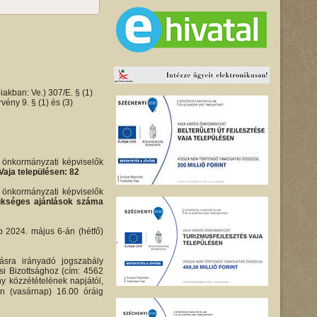
iakban: Ve.) 307/E. § (1)
ény 9. § (1) és (3)
i önkormányzati képviselők
Vaja településen: 82
i önkormányzati képviselők
 szükséges ajánlások száma
bb 2024. május 6-án (hétfő)
ásra irányadó jogszabály
si Bizottsághoz (cím: 4562
ny közzétételének napjától,
én (vasárnap) 16.00 óráig