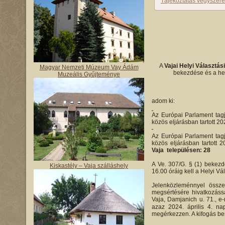
Tájékoztatás vegyszere
A
Vajai Helyi Választás
Magyar Nemzeti Múzeum Vay Ádám
bekezdése és a hel
Muzeális Gyűjteménye
adom ki:
Az Európai Parlament tagj
közös eljárásban tartott 20
Az Európai Parlament tagj
közös eljárásban tartott 
Vaja településen: 28
A Ve. 307/G. § (1) bekezdé
Kiskastély – Vaja szálláshely
16.00 óráig kell a Helyi Vá
Jelenközleménnyel össze
megsértésére hivatkozássa
Vaja, Damjanich u. 71., e
azaz 2024. április 4. na
megérkezzen. A kifogás ben