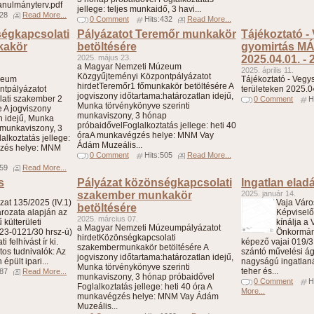
tanulmányterv.pdf
jellege: teljes munkaidő, 3 havi...
328
Read More...
0 Comment
Hits:432
Read More...
égkapcsolati
Pályázatot Teremőr munkakör
Tájékoztató -
kakör
betöltésére
gyomirtás MÁ
2025. május 23.
2025.04.01. - 
a Magyar Nemzeti Múzeum
2025. április 11.
Közgyűjteményi Központpályázatot
zeum
Tájékoztató - Veg
hirdetTeremőr1 főmunkakör betöltésére A
ntpályázatot
területeken 2025.0
jogviszony időtartama:határozatlan idejű,
ati szakember 2
0 Comment
H
Munka törvénykönyve szerinti
 A jogviszony
munkaviszony, 3 hónap
n idejű, Munka
próbaidővelFoglalkoztatás jellege: heti 40
 munkaviszony, 3
óraA munkavégzés helye: MNM Vay
lkoztatás jellege:
Ádám Muzeális...
gzés helye: MNM
0 Comment
Hits:505
Read More...
659
Read More...
s
Pályázat közönségkapcsolati
Ingatlan elad
szakember munkakör
2025. január 14.
at 135/2025 (IV.1)
Vaja Vár
betöltésére
ározata alapján az
Képviselő
2025. március 07.
külterületi
kínálja a
a Magyar Nemzeti Múzeumpályázatot
/23-0121/30 hrsz-ú)
Önkormán
hirdetKözönségkapcsolati
 felhívást ír ki.
képező vajai 019/3
szakembermunkakör betöltésére A
tos tudnivalók: Az
szántó művelési ág
jogviszony időtartama:határozatlan idejű,
épült ipari...
nagyságú ingatlanát
Munka törvénykönyve szerinti
teher és...
787
Read More...
munkaviszony, 3 hónap próbaidővel
0 Comment
H
Foglalkoztatás jellege: heti 40 óra A
More...
munkavégzés helye: MNM Vay Ádám
Muzeális...