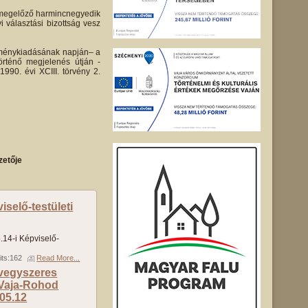
st megelőző harmincnegyedik
i választási bizottság vesz
leménykiadásának napján– a
örténő megjelenés útján -
1990. évi XCIII. törvény 2.
zetője
selő-testületi
14-i Képviselő-
its:162
Read More...
 vegyszeres
 Vaja-Rohod
05.12