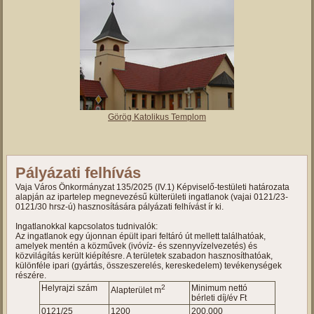
Görög Katolikus Templom
Pályázati felhívás
Vaja Város Önkormányzat 135/2025 (IV.1) Képviselő-testületi határozata
alapján az ipartelep megnevezésű külterületi ingatlanok (vajai 0121/23-
0121/30 hrsz-ú) hasznosítására pályázati felhívást ír ki.
Ingatlanokkal kapcsolatos tudnivalók:
Az ingatlanok egy újonnan épült ipari feltáró út mellett találhatóak,
amelyek mentén a közművek (ivóvíz- és szennyvízelvezetés) és
közvilágítás került kiépítésre. A területek szabadon hasznosíthatóak,
különféle ipari (gyártás, összeszerelés, kereskedelem) tevékenységek
részére.
Helyrajzi szám
2
Minimum nettó
Alapterület m
bérleti díj/év Ft
0121/25
1200
200.000