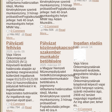
Hits:827
Read
törvénykönyve szerinti
időtartama:határozatlan
More...
munkaviszony, 3 hónap
idejű, Munka
próbaidővelFoglalkoztatás
törvénykönyve szerinti
jellege: heti 40 óraA
munkaviszony, 3 hónap
munkavégzés helye:
próbaidővelFoglalkoztatás
MNM Vay Ádám
jellege: heti 40 óraA
Muzeális...
munkavégzés helye:
0 Comment
MNM Vay...
Hits:506
Read
0 Comment
More...
Hits:662
Read
More...
Pályázati
Pályázat
Ingatlan eladás
felhívás
közönségkapcsolati
2025. január 14.
2025. április 09.
szakember
Vaja Város
munkakör
Önkormányzat
betöltésére
135/2025 (IV.1)
Vaja Város
Képviselő-testületi
2025. március 07.
Önkormányzatának
a Magyar Nemzeti
határozata alapján az
Képviselő-testülete,
Múzeumpályázatot
ipartelep megnevezésű
megvételre kínálja a
hirdetKözönségkapcsolati
külterületi ingatlanok
Vaja Város
szakembermunkakör
(vajai 0121/23-0121/30
Önkormányzatának
betöltésére A
hrsz-ú) hasznosítására
tulajdonát képező vajai
jogviszony
pályázati felhívást ír ki.
019/3 helyrajzi számú,
időtartama:határozatlan
Ingatlanokkal
szántó művelési ágú,
idejű, Munka
kapcsolatos tudnivalók:
2908 m2 terület
törvénykönyve szerinti
Az ingatlanok egy
nagyságú ingatlanát.
munkaviszony, 3 hónap
újonnan épült ipari...
Az ing atlan per, teher
próbaidővel
0 Comment
és...
Foglalkoztatás jellege:
Hits:794
Read
0 Comment
heti 40 óra A
More...