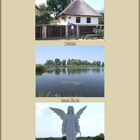
,
Tájház
Vajai Ős-tó