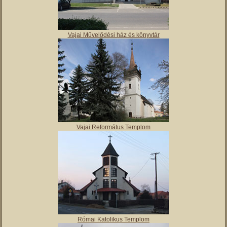
Vajai Művelődési ház és könyvtár
Vajai Református Templom
Római Katolikus Templom