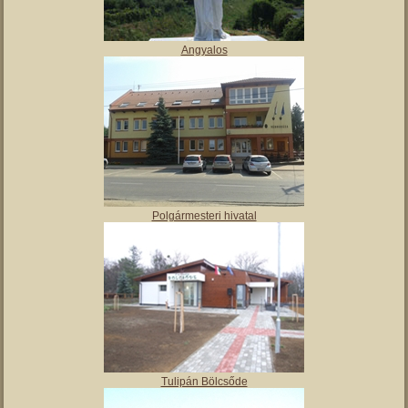
Angyalos
Polgármesteri hivatal
Tulipán Bölcsőde