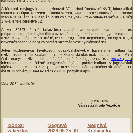
legalább 3%-a jelöltnek ajánlott.
A központi névjegyzéknek–a „Nemzeti Választási Rendszer”(NVR) informatikai
alkalmazás útján közzétett – adatai szerint, Vaja település választópolgárainak
száma 2024. április 3. napján 2709 volt, melynek 1 %-a felfelé kerekítve 28, míg
3 %-a felfelé kerekítve 82.
A Ve. 307/G. § (1) bekezdése alapján az egyéni listás jelöltet és
polgármesterjelöltet legkésőbb a szavazást megelőző harmincnegyedik napon –
azaz 2024. május 6-án (hétfő)16.00 óráig - kell bejelenteni, amelyet a (2)
bekezdés szerint a helyi választási bizottság vesz nyilvántartásba.
Jelen közleményta hivatkozott jogszabályhelyekre figyelemmel adtam ki,
nyilvánosságra hozataláról a közleménykiadásának napján– a Vaja
Önkormányzati Hivatal hirdetőtábláján történő kifüggesztés és a
www.vaja.hu
internetes oldalon történő megjelenés útján - gondoskodtam. A jogorvoslati
tájékoztatás a Ve. 208-212. §-ain, az illetékmentesség az illetékekről szóló 1990.
évi XCIII. törvény 2. mellékletének XIII. 8. pontján alapul.
Vaja, 2024. április 04.
Tisza Erika
Választási Iroda Vezetője
Időközi
Meghívó
Meghívó
választás
2026.06.25. Kt.
Képviselő-