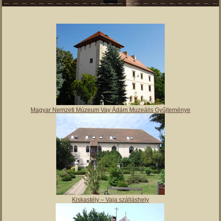
Magyar Nemzeti Múzeum Vay Ádám Muzeális Gyűjteménye
Kiskastély – Vaja szálláshely