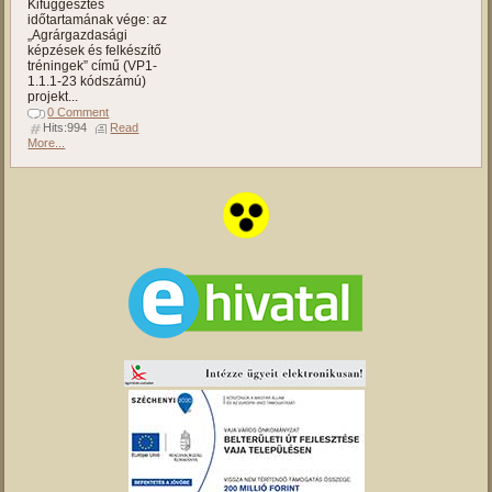
Kifüggesztés
időtartamának vége: az
„Agrárgazdasági
képzések és felkészítő
tréningek” című (VP1-
1.1.1-23 kódszámú)
projekt...
0 Comment
Hits:994
Read
More...