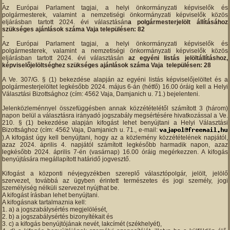
Az Európai Parlament tagjai, a helyi önkormányzati képviselők és
polgármesterek, valamint a nemzetiségi önkormányzati képviselők közös
eljárásban tartott 2024. évi választásán
a polgármesterjelölt állításához
szükséges ajánlások száma Vaja településen: 82
Az Európai Parlament tagjai, a helyi önkormányzati képviselők és
polgármesterek, valamint a nemzetiségi önkormányzati képviselők közös
eljárásban tartott 2024. évi választásán
az egyéni listás jelöltállításhoz,
képviselőjelöltséghez szükséges ajánlások száma Vaja településen: 28
A Ve. 307/G. § (1) bekezdése alapján az egyéni listás képviselőjelöltet és a
polgármesterjelöltet legkésőbb 2024. május 6-án (hétfő) 16.00 óráig kell a Helyi
Választási Bizottsághoz (cím: 4562 Vaja, Damjanich u. 71.) bejelenteni.
Jelenközleménnyel összefüggésben annak közzétételétől számított 3 (három)
napon belül a választásra irányadó jogszabály megsértésére hivatkozással a Ve.
210. § (1) bekezdése alapján kifogást lehet benyújtani a Helyi Választási
Bizottsághoz (cím: 4562 Vaja, Damjanich u. 71., e-mail:
).A kifogást úgy kell benyújtani, hogy az a közlemény közzétételének napjától,
azaz 2024. április 4. napjától számított legkésőbb harmadik napon, azaz
legkésőbb 2024. április 7-én (vasárnap) 16.00 óráig megérkezzen. A kifogás
benyújtására megállapított határidő jogvesztő.
Kifogást a központi névjegyzékben szereplő választópolgár, jelölt, jelölő
szervezet, továbbá az ügyben érintett természetes és jogi személy, jogi
személyiség nélküli szervezet nyújthat be.
A kifogást írásban lehet benyújtani.
A kifogásnak tartalmaznia kell:
a) a jogszabálysértés megjelölését,
b) a jogszabálysértés bizonyítékait és
c) a kifogás benyújtójának nevét, lakcímét (székhelyét),