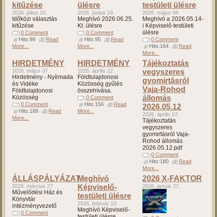
kitűzése
ülésre
testületi ülésre
2026. július 10.
2026. június 19.
2026. május 08.
Időközi választás
Meghívó 2026.06.25.
Meghívó a 2026.05.14-
kitűzése
Kt. ülésre
i Képviselő-testületi
ülésre
0 Comment
0 Comment
Hits:99
Read
Hits:95
Read
0 Comment
More...
More...
Hits:164
Read
More...
HIRDETMÉNY
HIRDETMÉNY
Tájékoztatás
2026. május 07.
2026. április 22.
vegyszeres
Hirdetmény - Nyírmada
Földtulajdonosi
gyomirtásról
és Vidéke
Közösség gyűlés
Vaja-Rohod
Földtulajdonosi
összehívása.
Közösség
állomás
0 Comment
0 Comment
Hits:156
Read
2026.05.12
Hits:188
Read
More...
2026. április 07.
More...
Tájékoztatás
vegyszeres
gyomirtásról Vaja-
Rohod állomás
2026.05.12.pdf
0 Comment
Hits:180
Read
More...
ÁLLÁSPÁLYÁZAT
Meghívó
2026 X-FAKTOR
2026. március 27.
Képviselő-
2026. január 27.
Művelődési Ház és
testületi ülésre
Könyvtár
2026. február 10.
intézményvezető
Meghívó Képviselő-
0 Comment
testületi ülésre