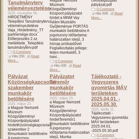
Magyar Nemzeti
Óvodaigazgató
Tanulmányterv
Múzeum
pályázat.pdf
véleményeztetése
Közgyűjteményi
0 Comment
2025. november 06.
Központ pályázatot
Hits:506
Read
HIRDETMÉNY
hirdet a MNM Vay
More...
Telepítési Tanulmányterv
Ádám Muzeális
véleményeztetése
Gyűjteménye PORTÁS
Vaja_Hirdetmény_TT
munkakör betöltésére A
partnersége.docx
jogviszony időtartama:
Előterjesztés 2.sz.
határozatlan idejű, 3
melléklete_Telepítési
hónap próbaidővel
tanulmányterv.pdf
Foglalkoztatás jellege:
0 Comment
teljes munkaidő, 3
Hits:330
Read
havi...
More...
0 Comment
Hits:435
Read
More...
Pályázat
Pályázatot
Tájékoztató -
Közönségkapcsolati
Teremőr
Vegyszeres
szakember
munkakör
gyomirtás MÁV
munkakör
betöltésére
területeken
betöltésére
2025. május 23.
2025.04.01. -
a Magyar Nemzeti
2025. május 23.
2025.05.30.
Múzeum
a Magyar Nemzeti
2025. április 11.
Közgyűjteményi
Múzeum
Tájékoztató -
Központpályázatot
Közgyűjteményi
Vegyszeres gyomirtás
hirdetTeremőr1
Központpályázatot
MÁV területeken
főmunkakör betöltésére
hirdetKözönségkapcsolati
2025.04.01.
A jogviszony
szakember 2
-2025.05.30.pdf
időtartama:határozatlan
főmunkakör betöltésére
0 Comment
idejű, Munka
A jogviszony