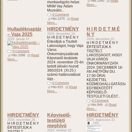
Hits:1040
Read
munkavégzés helye:
More...
MNM Vay Ádám
Muzeális...
0 Comment
Hits:1075
Read
More...
Hulladéknaptár
HIRDETMÉNY
H I R D E T M É
– Vaja 2025
2024. december 10.
N Y
H I R D E T M É N Y
2025. január 07.
2024. december 07.
Értesítjük a Tisztelt
H I R D E T M É N Y
Lakosságot, hogy Vaja
ÉRTESÍTJÜK A
Város
TISZTELT
0 Comment
Önkormányzatának
LAKOSSÁGOT, HOGY
Hits:1098
Read
Képviselő-testülete
VAJA VÁROS
More...
2024. november 25-én
ÖNKORMÁNYZATA
tartott ülésén hozott
2024. DECEMBER 16-
380/2024. (XI.25.)
ÁN /HÉTFŐN/ DU.
számú határozatával
17.00 ÓRAI
úgy...
KEZDETTEL
0 Comment
KÖZMEGHALLGATÁSSAL
Hits:815
Read
EGYBEKÖTÖTT
More...
KÉPVISELŐ-
TESTÜLETI ÜLÉST...
0 Comment
Hits:849
Read
More...
HIRDETMÉNY
Képviselő-
HIRDETMÉNY
2024. november 29.
testületi
2024. augusztus 21.
H I R D E T M É N Y
meghívó
ÉRTESÍTJÜK A
2024. október 02.
TISZTELT