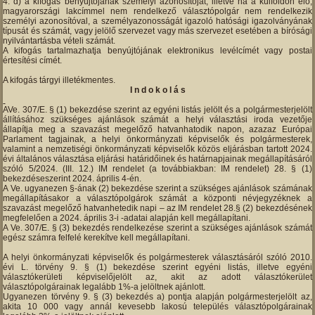
d) a kifogás benyújtójának személyi azonosítóját, illetve ha a külföldön élő,
magyarországi lakcímmel nem rendelkező választópolgár nem rendelkezik
személyi azonosítóval, a személyazonosságát igazoló hatósági igazolványának
típusát és számát, vagy jelölő szervezet vagy más szervezet esetében a bírósági
nyilvántartásba vételi számát.
A kifogás tartalmazhatja benyújtójának elektronikus levélcímét vagy postai
értesítési címét.
A kifogás tárgyi illetékmentes.
I n d o k o l á s
AVe. 307/E. § (1) bekezdése szerint az egyéni listás jelölt és a polgármesterjelölt
állításához szükséges ajánlások számát a helyi választási iroda vezetője
állapítja meg a szavazást megelőző hatvanhatodik napon, azazaz Európai
Parlament tagjainak, a helyi önkormányzati képviselők és polgármesterek,
valamint a nemzetiségi önkormányzati képviselők közös eljárásban tartott 2024.
évi általános választása eljárási határidőinek és határnapjainak megállapításáról
szóló 5/2024. (III. 12.) IM rendelet (a továbbiakban: IM rendelet) 28. § (1)
bekezdéseszerint 2024. április 4-én.
A Ve. ugyanezen §-ának (2) bekezdése szerint a szükséges ajánlások számának
megállapításakor a választópolgárok számát a központi névjegyzéknek a
szavazást megelőző hatvanhetedik napi – az IM rendelet 28.§ (2) bekezdésének
megfelelően a 2024. április 3-i -adatai alapján kell megállapítani.
A Ve. 307/E. § (3) bekezdés rendelkezése szerint a szükséges ajánlások számát
egész számra felfelé kerekítve kell megállapítani.
A helyi önkormányzati képviselők és polgármesterek választásáról szóló 2010.
évi L. törvény 9. § (1) bekezdése szerint egyéni listás, illetve egyéni
választókerületi képviselőjelölt az, akit az adott választókerület
választópolgárainak legalább 1%-a jelöltnek ajánlott.
Ugyanezen törvény 9. § (3) bekezdés a) pontja alapján polgármesterjelölt az,
akita 10 000 vagy annál kevesebb lakosú település választópolgárainak