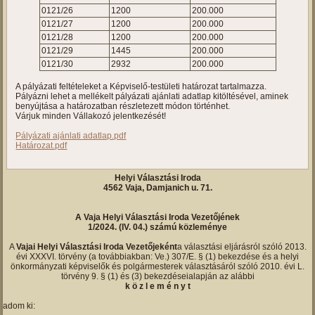
0121/26
1200
200.000
0121/27
1200
200.000
0121/28
1200
200.000
0121/29
1445
200.000
0121/30
2932
200.000
A pályázati feltételeket a Képviselő-testületi határozat tartalmazza.
Pályázni lehet a mellékelt pályázati ajánlati adatlap kitöltésével, aminek
benyújtása a határozatban részletezett módon történhet.
Várjuk minden Vállakozó jelentkezését!
Pályázati ajánlati adatlap.pdf
Határozat.pdf
Helyi Választási Iroda
4562 Vaja, Damjanich u. 71.
A Vaja Helyi Választási Iroda Vezetőjének
1/2024. (IV. 04.) számú közleménye
A
Vajai Helyi Választási Iroda Vezetőjeként
a választási eljárásról szóló 2013.
évi XXXVI. törvény (a továbbiakban: Ve.) 307/E. § (1) bekezdése és a helyi
önkormányzati képviselők és polgármesterek választásáról szóló 2010. évi L.
törvény 9. § (1) és (3) bekezdéseialapján az alábbi
k ö z l e m é n y t
adom ki: