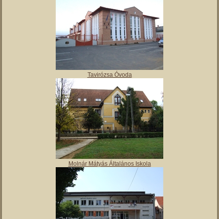
Tavirózsa Óvoda
Molnár Mátyás Általános Iskola