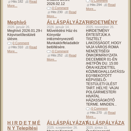
0 Comment
Hits:182
Read
2026.02.12
Hits:294
Read
More...
0 Comment
More...
Hits:230
Read
More...
Meghívó
ÁLLÁSPÁLYÁZAT
HIRDETMÉNY
2026. január 26.
2026. január 14.
2025. november 26.
Meghívó 2026.01.29-i
Művelédési Ház és
HIRDETMÉNY
Képviselőtestületi
Könyvtár
ÉRTESÍTJÜK A
ülésre.
intézményvezető
TISZTELT
Munkakör/feladatkör
LAKOSSÁGOT, HOGY
0 Comment
betöltésére.
VAJA VÁROS ROMA
Hits:310
Read
NEMZETISÉGI
More...
0 Comment
ÖNKORMÁNYZATA
Hits:252
Read
DECEMBER 01-ÉN
More...
/HETFŐN DU. 15:00
ÓRAI KEZDETTEL
KÖZMEGHALLGATÁSSAL
EGYBEKÖTÖTT
KÉPVISELŐ-
TESTÜLETI ÜLÉST
TART. HELYE: VAJAI
POLGÁRMESTERI
HIVATAL
HÁZASSÁGKÖTŐ
TERME. MINDEN...
0 Comment
Hits:270
Read
More...
H I R D E T M É
ÁLLÁSPÁLYÁZAT
ÁLLÁSPÁLYÁZAT
N Y Telepítési
2025. szeptember 26.
2025. június 11.