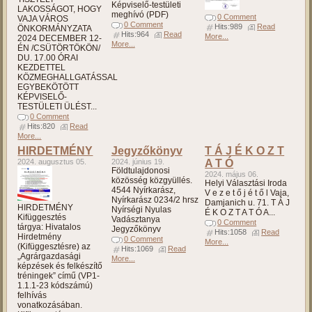
Képviselő-testületi
LAKOSSÁGOT, HOGY
meghívó (PDF)
0 Comment
VAJA VÁROS
0 Comment
Hits:989
Read
ÖNKORMÁNYZATA
Hits:964
Read
More...
2024 DECEMBER 12-
More...
ÉN /CSÜTÖRTÖKÖN/
DU. 17.00 ÓRAI
KEZDETTEL
KÖZMEGHALLGATÁSSAL
EGYBEKÖTÖTT
KÉPVISELŐ-
TESTÜLETI ÜLÉST...
0 Comment
Hits:820
Read
More...
HIRDETMÉNY
Jegyzőkönyv
T Á J É K O Z T
2024. augusztus 05.
2024. június 19.
A T Ó
Földtulajdonosi
2024. május 06.
közösség közgyüllés.
Helyi Választási Iroda
4544 Nyírkarász,
V e z e t ő j é t ő l Vaja,
Nyírkarász 0234/2 hrsz
Damjanich u. 71. T Á J
HIRDETMÉNY
Nyírségi Nyulas
É K O Z T A T Ó A...
Kifüggesztés
Vadásztanya
0 Comment
tárgya: Hivatalos
Jegyzőkönyv
Hits:1058
Read
Hirdetmény
0 Comment
More...
(Kifüggesztésre) az
Hits:1069
Read
„Agrárgazdasági
More...
képzések és felkészítő
tréningek” című (VP1-
1.1.1-23 kódszámú)
felhívás
vonatkozásában.