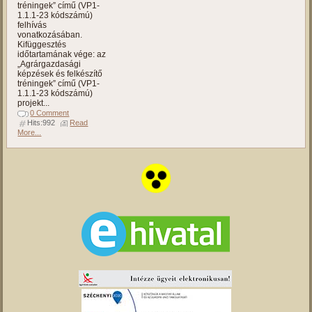
tréningek” című (VP1-
1.1.1-23 kódszámú)
felhívás
vonatkozásában.
Kifüggesztés
időtartamának vége: az
„Agrárgazdasági
képzések és felkészítő
tréningek” című (VP1-
1.1.1-23 kódszámú)
projekt...
0 Comment
Hits:992
Read
More...