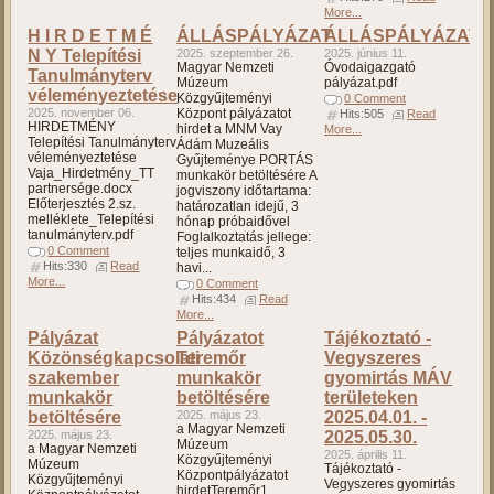
More...
H I R D E T M É
ÁLLÁSPÁLYÁZAT
ÁLLÁSPÁLYÁZAT
N Y Telepítési
2025. szeptember 26.
2025. június 11.
Magyar Nemzeti
Óvodaigazgató
Tanulmányterv
Múzeum
pályázat.pdf
véleményeztetése
Közgyűjteményi
0 Comment
2025. november 06.
Központ pályázatot
Hits:505
Read
HIRDETMÉNY
hirdet a MNM Vay
More...
Telepítési Tanulmányterv
Ádám Muzeális
véleményeztetése
Gyűjteménye PORTÁS
Vaja_Hirdetmény_TT
munkakör betöltésére A
partnersége.docx
jogviszony időtartama:
Előterjesztés 2.sz.
határozatlan idejű, 3
melléklete_Telepítési
hónap próbaidővel
tanulmányterv.pdf
Foglalkoztatás jellege:
0 Comment
teljes munkaidő, 3
Hits:330
Read
havi...
More...
0 Comment
Hits:434
Read
More...
Pályázat
Pályázatot
Tájékoztató -
Közönségkapcsolati
Teremőr
Vegyszeres
szakember
munkakör
gyomirtás MÁV
munkakör
betöltésére
területeken
betöltésére
2025. május 23.
2025.04.01. -
a Magyar Nemzeti
2025. május 23.
2025.05.30.
Múzeum
a Magyar Nemzeti
2025. április 11.
Közgyűjteményi
Múzeum
Tájékoztató -
Központpályázatot
Közgyűjteményi
Vegyszeres gyomirtás
hirdetTeremőr1