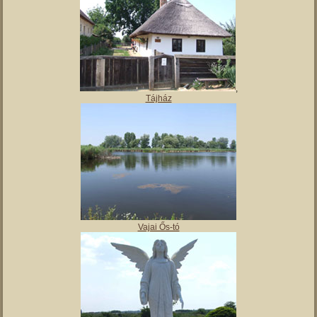
,
Tájház
Vajai Ős-tó