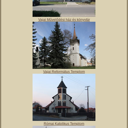
Vajai Művelődési ház és könyvtár
Vajai Református Templom
Római Katolikus Templom