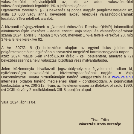
választókerületi képviselőjelölt az, akit az adott választókerület
választópolgárainak legalább 1%-a jelöltnek ajánlott.
Ugyanezen törvény 9. § (3) bekezdés a) pontja alapján polgármesterjelölt az,
akita 10 000 vagy annál kevesebb lakosú település választópolgárainak
legalább 3%-a jelöltnek ajánlott.
A központi névjegyzéknek–a „Nemzeti Választási Rendszer”(NVR) informatikai
alkalmazás útján közzétett – adatai szerint, Vaja település választópolgárainak
száma 2024. április 3. napján 2709 volt, melynek 1 %-a felfelé kerekítve 28, míg
3 %-a felfelé kerekítve 82.
A Ve. 307/G. § (1) bekezdése alapján az egyéni listás jelöltet és
polgármesterjelöltet legkésőbb a szavazást megelőző harmincnegyedik napon –
azaz 2024. május 6-án (hétfő)16.00 óráig - kell bejelenteni, amelyet a (2)
bekezdés szerint a helyi választási bizottság vesz nyilvántartásba.
Jelen közleményta hivatkozott jogszabályhelyekre figyelemmel adtam ki,
nyilvánosságra hozataláról a közleménykiadásának napján– a Vaja
Önkormányzati Hivatal hirdetőtábláján történő kifüggesztés és a
www.vaja.hu
internetes oldalon történő megjelenés útján - gondoskodtam. A jogorvoslati
tájékoztatás a Ve. 208-212. §-ain, az illetékmentesség az illetékekről szóló 1990.
évi XCIII. törvény 2. mellékletének XIII. 8. pontján alapul.
Vaja, 2024. április 04.
Tisza Erika
Választási Iroda Vezetője