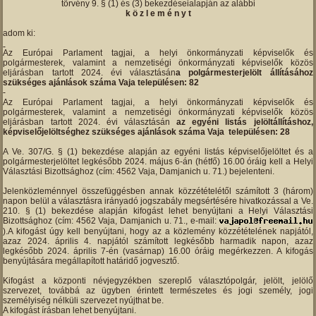
törvény 9. § (1) és (3) bekezdéseialapján az alábbi
k ö z l e m é n y t
adom ki:
Az Európai Parlament tagjai, a helyi önkormányzati képviselők és
polgármesterek, valamint a nemzetiségi önkormányzati képviselők közös
eljárásban tartott 2024. évi választásán
a polgármesterjelölt állításához
szükséges ajánlások száma Vaja településen: 82
Az Európai Parlament tagjai, a helyi önkormányzati képviselők és
polgármesterek, valamint a nemzetiségi önkormányzati képviselők közös
eljárásban tartott 2024. évi választásán
az egyéni listás jelöltállításhoz,
képviselőjelöltséghez szükséges ajánlások száma Vaja településen: 28
A Ve. 307/G. § (1) bekezdése alapján az egyéni listás képviselőjelöltet és a
polgármesterjelöltet legkésőbb 2024. május 6-án (hétfő) 16.00 óráig kell a Helyi
Választási Bizottsághoz (cím: 4562 Vaja, Damjanich u. 71.) bejelenteni.
Jelenközleménnyel összefüggésben annak közzétételétől számított 3 (három)
napon belül a választásra irányadó jogszabály megsértésére hivatkozással a Ve.
210. § (1) bekezdése alapján kifogást lehet benyújtani a Helyi Választási
Bizottsághoz (cím: 4562 Vaja, Damjanich u. 71., e-mail:
).A kifogást úgy kell benyújtani, hogy az a közlemény közzétételének napjától,
azaz 2024. április 4. napjától számított legkésőbb harmadik napon, azaz
legkésőbb 2024. április 7-én (vasárnap) 16.00 óráig megérkezzen. A kifogás
benyújtására megállapított határidő jogvesztő.
Kifogást a központi névjegyzékben szereplő választópolgár, jelölt, jelölő
szervezet, továbbá az ügyben érintett természetes és jogi személy, jogi
személyiség nélküli szervezet nyújthat be.
A kifogást írásban lehet benyújtani.