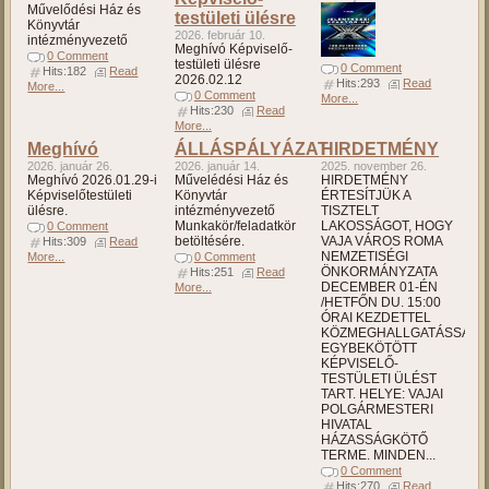
Művelődési Ház és
testületi ülésre
Könyvtár
2026. február 10.
intézményvezető
Meghívó Képviselő-
0 Comment
testületi ülésre
0 Comment
Hits:182
Read
2026.02.12
Hits:293
Read
More...
0 Comment
More...
Hits:230
Read
More...
Meghívó
ÁLLÁSPÁLYÁZAT
HIRDETMÉNY
2026. január 26.
2026. január 14.
2025. november 26.
Meghívó 2026.01.29-i
Művelédési Ház és
HIRDETMÉNY
Képviselőtestületi
Könyvtár
ÉRTESÍTJÜK A
ülésre.
intézményvezető
TISZTELT
Munkakör/feladatkör
LAKOSSÁGOT, HOGY
0 Comment
betöltésére.
VAJA VÁROS ROMA
Hits:309
Read
NEMZETISÉGI
More...
0 Comment
ÖNKORMÁNYZATA
Hits:251
Read
DECEMBER 01-ÉN
More...
/HETFŐN DU. 15:00
ÓRAI KEZDETTEL
KÖZMEGHALLGATÁSSAL
EGYBEKÖTÖTT
KÉPVISELŐ-
TESTÜLETI ÜLÉST
TART. HELYE: VAJAI
POLGÁRMESTERI
HIVATAL
HÁZASSÁGKÖTŐ
TERME. MINDEN...
0 Comment
Hits:270
Read