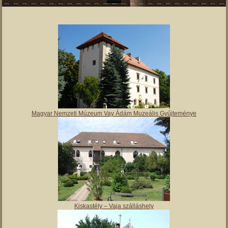
Magyar Nemzeti Múzeum Vay Ádám Muzeális Gyűjteménye
Kiskastély – Vaja szálláshely