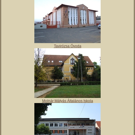
Tavirózsa Óvoda
Molnár Mátyás Általános Iskola