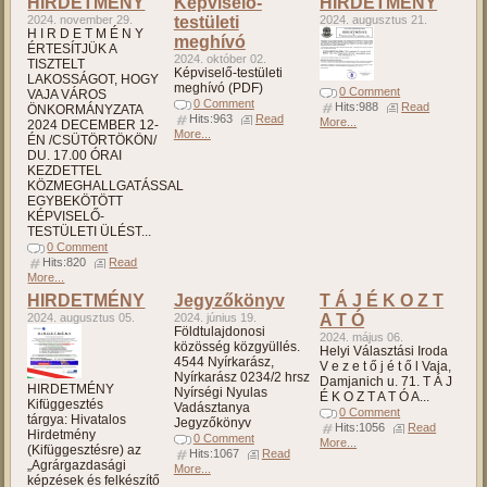
HIRDETMÉNY
Képviselő-
HIRDETMÉNY
2024. november 29.
testületi
2024. augusztus 21.
H I R D E T M É N Y
meghívó
ÉRTESÍTJÜK A
2024. október 02.
TISZTELT
Képviselő-testületi
LAKOSSÁGOT, HOGY
meghívó (PDF)
0 Comment
VAJA VÁROS
0 Comment
Hits:988
Read
ÖNKORMÁNYZATA
Hits:963
Read
More...
2024 DECEMBER 12-
More...
ÉN /CSÜTÖRTÖKÖN/
DU. 17.00 ÓRAI
KEZDETTEL
KÖZMEGHALLGATÁSSAL
EGYBEKÖTÖTT
KÉPVISELŐ-
TESTÜLETI ÜLÉST...
0 Comment
Hits:820
Read
More...
HIRDETMÉNY
Jegyzőkönyv
T Á J É K O Z T
2024. augusztus 05.
2024. június 19.
A T Ó
Földtulajdonosi
2024. május 06.
közösség közgyüllés.
Helyi Választási Iroda
4544 Nyírkarász,
V e z e t ő j é t ő l Vaja,
Nyírkarász 0234/2 hrsz
Damjanich u. 71. T Á J
HIRDETMÉNY
Nyírségi Nyulas
É K O Z T A T Ó A...
Kifüggesztés
Vadásztanya
0 Comment
tárgya: Hivatalos
Jegyzőkönyv
Hits:1056
Read
Hirdetmény
0 Comment
More...
(Kifüggesztésre) az
Hits:1067
Read
„Agrárgazdasági
More...
képzések és felkészítő