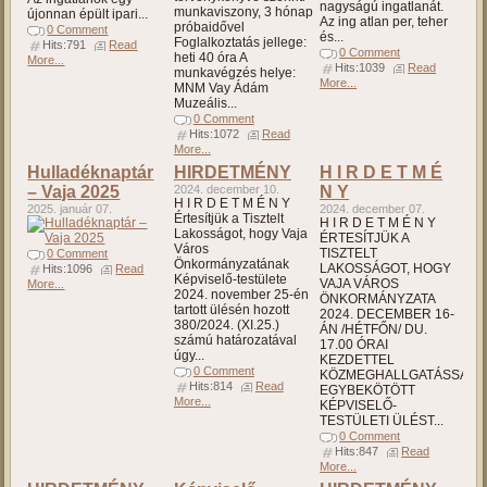
nagyságú ingatlanát.
munkaviszony, 3 hónap
újonnan épült ipari...
Az ing atlan per, teher
próbaidővel
0 Comment
és...
Foglalkoztatás jellege:
Hits:791
Read
0 Comment
heti 40 óra A
More...
Hits:1039
Read
munkavégzés helye:
More...
MNM Vay Ádám
Muzeális...
0 Comment
Hits:1072
Read
More...
Hulladéknaptár
HIRDETMÉNY
H I R D E T M É
– Vaja 2025
2024. december 10.
N Y
H I R D E T M É N Y
2025. január 07.
2024. december 07.
Értesítjük a Tisztelt
H I R D E T M É N Y
Lakosságot, hogy Vaja
ÉRTESÍTJÜK A
Város
TISZTELT
0 Comment
Önkormányzatának
LAKOSSÁGOT, HOGY
Hits:1096
Read
Képviselő-testülete
VAJA VÁROS
More...
2024. november 25-én
ÖNKORMÁNYZATA
tartott ülésén hozott
2024. DECEMBER 16-
380/2024. (XI.25.)
ÁN /HÉTFŐN/ DU.
számú határozatával
17.00 ÓRAI
úgy...
KEZDETTEL
0 Comment
KÖZMEGHALLGATÁSSAL
Hits:814
Read
EGYBEKÖTÖTT
More...
KÉPVISELŐ-
TESTÜLETI ÜLÉST...
0 Comment
Hits:847
Read
More...