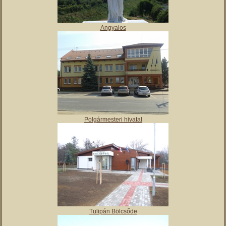
Angyalos
Polgármesteri hivatal
Tulipán Bölcsőde