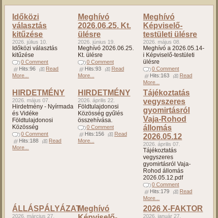
Időközi
Meghívó
Meghívó
választás
2026.06.25. Kt.
Képviselő-
kitűzése
ülésre
testületi ülésre
2026. július 10.
2026. június 19.
2026. május 08.
Időközi választás
Meghívó 2026.06.25.
Meghívó a 2026.05.14-
kitűzése
Kt. ülésre
i Képviselő-testületi
ülésre
0 Comment
0 Comment
Hits:96
Read
Hits:93
Read
0 Comment
More...
More...
Hits:163
Read
More...
HIRDETMÉNY
HIRDETMÉNY
Tájékoztatás
2026. május 07.
2026. április 22.
vegyszeres
Hirdetmény - Nyírmada
Földtulajdonosi
gyomirtásról
és Vidéke
Közösség gyűlés
Vaja-Rohod
Földtulajdonosi
összehívása.
Közösség
állomás
0 Comment
0 Comment
Hits:156
Read
2026.05.12
Hits:188
Read
More...
2026. április 07.
More...
Tájékoztatás
vegyszeres
gyomirtásról Vaja-
Rohod állomás
2026.05.12.pdf
0 Comment
Hits:179
Read
More...
ÁLLÁSPÁLYÁZAT
Meghívó
2026 X-FAKTOR
2026. március 27.
Képviselő-
2026. január 27.