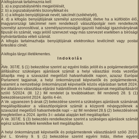
A kifogásnak tartalmaznia kell:
a) a jogszabálysértés megjelölését,
b) a jogszabálysértés bizonyítékait és
c) a kifogás benyújtójának nevét, lakcímét (székhelyét),
d) a kifogás benyújtójának személyi azonosítóját, illetve ha a külföldön élő,
magyarországi lakcímmel nem rendelkező választópolgár nem rendelkezik
személyi azonosítóval, a személyazonosságát igazoló hatósági igazolványának
típusát és számát, vagy jelölő szervezet vagy más szervezet esetében a bírósági
nyilvántartásba vételi számát.
A kifogás tartalmazhatja benyújtójának elektronikus levélcímét vagy postai
értesítési címét.
A kifogás tárgyi illetékmentes.
I n d o k o l á s
AVe. 307/E. § (1) bekezdése szerint az egyéni listás jelölt és a polgármesterjelölt
állításához szükséges ajánlások számát a helyi választási iroda vezetője
állapítja meg a szavazást megelőző hatvanhatodik napon, azazaz Európai
Parlament tagjainak, a helyi önkormányzati képviselők és polgármesterek,
valamint a nemzetiségi önkormányzati képviselők közös eljárásban tartott 2024.
évi általános választása eljárási határidőinek és határnapjainak megállapításáról
szóló 5/2024. (III. 12.) IM rendelet (a továbbiakban: IM rendelet) 28. § (1)
bekezdéseszerint 2024. április 4-én.
A Ve. ugyanezen §-ának (2) bekezdése szerint a szükséges ajánlások számának
megállapításakor a választópolgárok számát a központi névjegyzéknek a
szavazást megelőző hatvanhetedik napi – az IM rendelet 28.§ (2) bekezdésének
megfelelően a 2024. április 3-i -adatai alapján kell megállapítani.
A Ve. 307/E. § (3) bekezdés rendelkezése szerint a szükséges ajánlások számát
egész számra felfelé kerekítve kell megállapítani.
A helyi önkormányzati képviselők és polgármesterek választásáról szóló 2010.
évi L. törvény 9. § (1) bekezdése szerint egyéni listás, illetve egyéni