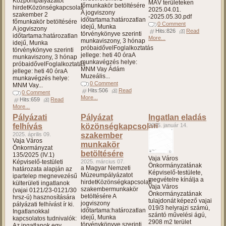
Központpályázatot
MÁV területeken
főmunkakör betöltésére
hirdetKözönségkapcsolati
2025.04.01.
A jogviszony
szakember 2
-2025.05.30.pdf
időtartama:határozatlan
főmunkakör betöltésére
0 Comment
idejű, Munka
A jogviszony
Hits:826
Read
törvénykönyve szerinti
időtartama:határozatlan
More...
munkaviszony, 3 hónap
idejű, Munka
próbaidővelFoglalkoztatás
törvénykönyve szerinti
jellege: heti 40 óraA
munkaviszony, 3 hónap
munkavégzés helye:
próbaidővelFoglalkoztatás
MNM Vay Ádám
jellege: heti 40 óraA
Muzeális...
munkavégzés helye:
0 Comment
MNM Vay...
Hits:506
Read
0 Comment
More...
Hits:659
Read
More...
Pályázati
Pályázat
Ingatlan eladás
felhívás
közönségkapcsolati
2025. január 14.
2025. április 09.
szakember
Vaja Város
munkakör
Önkormányzat
betöltésére
135/2025 (IV.1)
Vaja Város
Képviselő-testületi
2025. március 07.
Önkormányzatának
a Magyar Nemzeti
határozata alapján az
Képviselő-testülete,
Múzeumpályázatot
ipartelep megnevezésű
megvételre kínálja a
hirdetKözönségkapcsolati
külterületi ingatlanok
Vaja Város
szakembermunkakör
(vajai 0121/23-0121/30
Önkormányzatának
betöltésére A
hrsz-ú) hasznosítására
tulajdonát képező vajai
jogviszony
pályázati felhívást ír ki.
019/3 helyrajzi számú,
időtartama:határozatlan
Ingatlanokkal
szántó művelési ágú,
idejű, Munka
kapcsolatos tudnivalók:
2908 m2 terület
törvénykönyve szerinti
Az ingatlanok egy