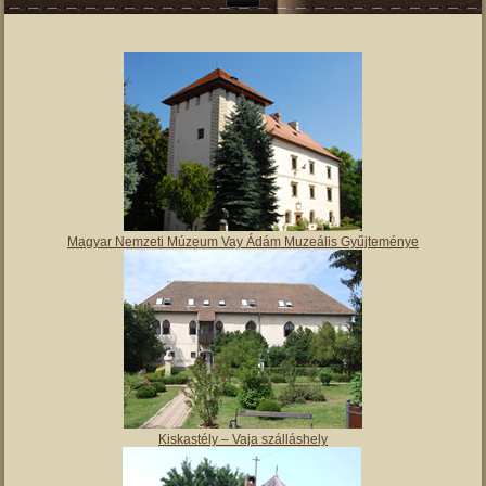
Magyar Nemzeti Múzeum Vay Ádám Muzeális Gyűjteménye
Kiskastély – Vaja szálláshely