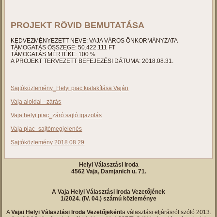
PROJEKT RÖVID BEMUTATÁSA
KEDVEZMÉNYEZETT NEVE: VAJA VÁROS ÖNKORMÁNYZATA
TÁMOGATÁS ÖSSZEGE: 50.422.111 FT
TÁMOGATÁS MÉRTÉKE: 100 %
A PROJEKT TERVEZETT BEFEJEZÉSI DÁTUMA: 2018.08.31.
Sajtóközlemény_Helyi piac kialakítása Vaján
Vaja aloldal - zárás
Vaja helyi piac_záró sajtó igazolás
Vaja piac_sajtómegjelenés
Sajtóközlemény 2018.08.29
Helyi Választási Iroda
4562 Vaja, Damjanich u. 71.
A Vaja Helyi Választási Iroda Vezetőjének
1/2024. (IV. 04.) számú közleménye
A
Vajai Helyi Választási Iroda Vezetőjeként
a választási eljárásról szóló 2013.