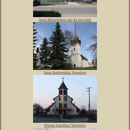
Vajai Művelődési ház és könyvtár
Vajai Református Templom
Római Katolikus Templom