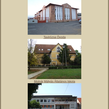
Tavirózsa Óvoda
Molnár Mátyás Általános Iskola