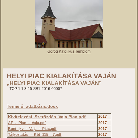
Görög Katolikus Templom
HELYI PIAC KIALAKÍTÁSA VAJÁN
„HELYI PIAC KIALAKÍTÁSA VAJÁN”
TOP-1.1.3-15-SB1-2016-00007
Termelői adatbázis.docx
Kivitelezési_Szerőzdés_Vaja Piac.pdf
2017
AF_-_Piac_-_Vaja.pdf
2017
Bont_jkv_-_Vaja_-_Piac.pdf
2017
Tájkoztatás_-_Kbt_115__7.pdf
2017