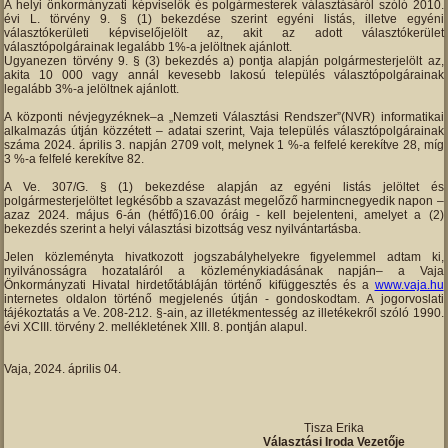
A helyi önkormányzati képviselők és polgármesterek választásáról szóló 2010.
évi L. törvény 9. § (1) bekezdése szerint egyéni listás, illetve egyéni
választókerületi képviselőjelölt az, akit az adott választókerület
választópolgárainak legalább 1%-a jelöltnek ajánlott.
Ugyanezen törvény 9. § (3) bekezdés a) pontja alapján polgármesterjelölt az,
akita 10 000 vagy annál kevesebb lakosú település választópolgárainak
legalább 3%-a jelöltnek ajánlott.
A központi névjegyzéknek–a „Nemzeti Választási Rendszer”(NVR) informatikai
alkalmazás útján közzétett – adatai szerint, Vaja település választópolgárainak
száma 2024. április 3. napján 2709 volt, melynek 1 %-a felfelé kerekítve 28, míg
3 %-a felfelé kerekítve 82.
A Ve. 307/G. § (1) bekezdése alapján az egyéni listás jelöltet és
polgármesterjelöltet legkésőbb a szavazást megelőző harmincnegyedik napon –
azaz 2024. május 6-án (hétfő)16.00 óráig - kell bejelenteni, amelyet a (2)
bekezdés szerint a helyi választási bizottság vesz nyilvántartásba.
Jelen közleményta hivatkozott jogszabályhelyekre figyelemmel adtam ki,
nyilvánosságra hozataláról a közleménykiadásának napján– a Vaja
Önkormányzati Hivatal hirdetőtábláján történő kifüggesztés és a
www.vaja.hu
internetes oldalon történő megjelenés útján - gondoskodtam. A jogorvoslati
tájékoztatás a Ve. 208-212. §-ain, az illetékmentesség az illetékekről szóló 1990.
évi XCIII. törvény 2. mellékletének XIII. 8. pontján alapul.
Vaja, 2024. április 04.
Tisza Erika
Választási Iroda Vezetője