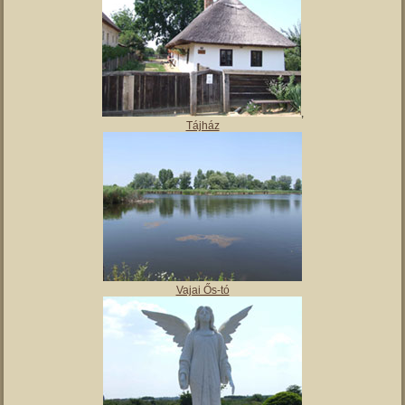
,
Tájház
Vajai Ős-tó