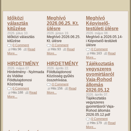
Időközi
Meghívó
Meghívó
választás
2026.06.25. Kt.
Képviselő-
kitűzése
ülésre
testületi ülésre
2026. július 10.
2026. június 19.
2026. május 08.
Időközi választás
Meghívó 2026.06.25.
Meghívó a 2026.05.14-
kitűzése
Kt. ülésre
i Képviselő-testületi
ülésre
0 Comment
0 Comment
Hits:96
Read
Hits:93
Read
0 Comment
More...
More...
Hits:163
Read
More...
HIRDETMÉNY
HIRDETMÉNY
Tájékoztatás
2026. május 07.
2026. április 22.
vegyszeres
Hirdetmény - Nyírmada
Földtulajdonosi
gyomirtásról
és Vidéke
Közösség gyűlés
Vaja-Rohod
Földtulajdonosi
összehívása.
Közösség
állomás
0 Comment
0 Comment
Hits:156
Read
2026.05.12
Hits:188
Read
More...
2026. április 07.
More...
Tájékoztatás
vegyszeres
gyomirtásról Vaja-
Rohod állomás
2026.05.12.pdf
0 Comment
Hits:179
Read
More...