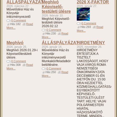
ÁLLÁSPÁLYÁZAT
Meghívó
2026 X-FAKTOR
2026. március 27.
Képviselő-
2026. január 27.
Művelődési Ház és
testületi ülésre
Könyvtár
2026. február 10.
intézményvezető
Meghívó Képviselő-
0 Comment
testületi ülésre
0 Comment
Hits:182
Read
2026.02.12
Hits:293
Read
More...
0 Comment
More...
Hits:230
Read
More...
Meghívó
ÁLLÁSPÁLYÁZAT
HIRDETMÉNY
2026. január 26.
2026. január 14.
2025. november 26.
Meghívó 2026.01.29-i
Művelédési Ház és
HIRDETMÉNY
Képviselőtestületi
Könyvtár
ÉRTESÍTJÜK A
ülésre.
intézményvezető
TISZTELT
Munkakör/feladatkör
LAKOSSÁGOT, HOGY
0 Comment
betöltésére.
VAJA VÁROS ROMA
Hits:308
Read
NEMZETISÉGI
More...
0 Comment
ÖNKORMÁNYZATA
Hits:250
Read
DECEMBER 01-ÉN
More...
/HETFŐN DU. 15:00
ÓRAI KEZDETTEL
KÖZMEGHALLGATÁSSAL
EGYBEKÖTÖTT
KÉPVISELŐ-
TESTÜLETI ÜLÉST
TART. HELYE: VAJAI
POLGÁRMESTERI
HIVATAL
HÁZASSÁGKÖTŐ
TERME. MINDEN...