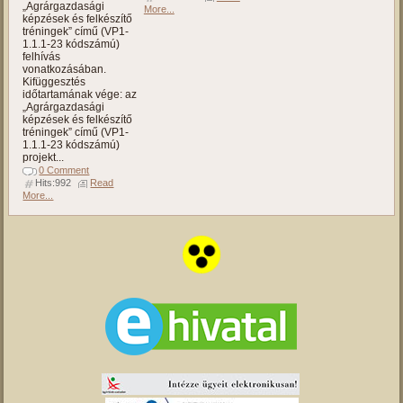
„Agrárgazdasági
More...
képzések és felkészítő
tréningek” című (VP1-
1.1.1-23 kódszámú)
felhívás
vonatkozásában.
Kifüggesztés
időtartamának vége: az
„Agrárgazdasági
képzések és felkészítő
tréningek” című (VP1-
1.1.1-23 kódszámú)
projekt...
0 Comment
Hits:992
Read
More...