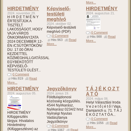
More...
HIRDETMÉNY
Képviselő-
HIRDETMÉNY
2024. november 29.
testületi
2024. augusztus 21.
H I R D E T M É N Y
meghívó
ÉRTESÍTJÜK A
2024. október 02.
TISZTELT
Képviselő-testületi
LAKOSSÁGOT, HOGY
meghívó (PDF)
0 Comment
VAJA VÁROS
0 Comment
Hits:988
Read
ÖNKORMÁNYZATA
Hits:963
Read
More...
2024 DECEMBER 12-
More...
ÉN /CSÜTÖRTÖKÖN/
DU. 17.00 ÓRAI
KEZDETTEL
KÖZMEGHALLGATÁSSAL
EGYBEKÖTÖTT
KÉPVISELŐ-
TESTÜLETI ÜLÉST...
0 Comment
Hits:819
Read
More...
HIRDETMÉNY
Jegyzőkönyv
T Á J É K O Z T
2024. augusztus 05.
2024. június 19.
A T Ó
Földtulajdonosi
2024. május 06.
közösség közgyüllés.
Helyi Választási Iroda
4544 Nyírkarász,
V e z e t ő j é t ő l Vaja,
Nyírkarász 0234/2 hrsz
Damjanich u. 71. T Á J
HIRDETMÉNY
Nyírségi Nyulas
É K O Z T A T Ó A...
Kifüggesztés
Vadásztanya
0 Comment
tárgya: Hivatalos
Jegyzőkönyv
Hits:1056
Read
Hirdetmény
0 Comment
More...
(Kifüggesztésre) az
Hits:1067
Read