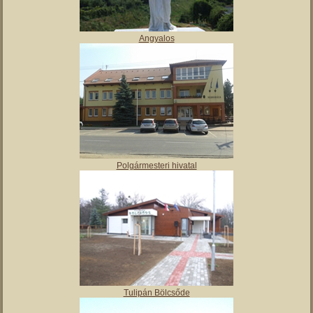
Angyalos
Polgármesteri hivatal
Tulipán Bölcsőde