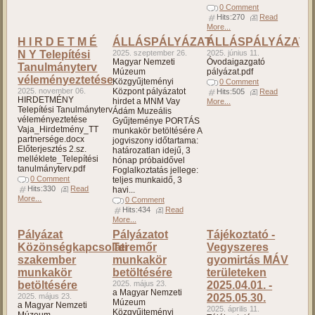
0 Comment
Hits:270
Read
More...
H I R D E T M É
ÁLLÁSPÁLYÁZAT
ÁLLÁSPÁLYÁZAT
N Y Telepítési
2025. szeptember 26.
2025. június 11.
Magyar Nemzeti
Óvodaigazgató
Tanulmányterv
Múzeum
pályázat.pdf
véleményeztetése
Közgyűjteményi
0 Comment
2025. november 06.
Központ pályázatot
Hits:505
Read
HIRDETMÉNY
hirdet a MNM Vay
More...
Telepítési Tanulmányterv
Ádám Muzeális
véleményeztetése
Gyűjteménye PORTÁS
Vaja_Hirdetmény_TT
munkakör betöltésére A
partnersége.docx
jogviszony időtartama:
Előterjesztés 2.sz.
határozatlan idejű, 3
melléklete_Telepítési
hónap próbaidővel
tanulmányterv.pdf
Foglalkoztatás jellege:
0 Comment
teljes munkaidő, 3
Hits:330
Read
havi...
More...
0 Comment
Hits:434
Read
More...
Pályázat
Pályázatot
Tájékoztató -
Közönségkapcsolati
Teremőr
Vegyszeres
szakember
munkakör
gyomirtás MÁV
munkakör
betöltésére
területeken
betöltésére
2025. május 23.
2025.04.01. -
a Magyar Nemzeti
2025. május 23.
2025.05.30.
Múzeum
a Magyar Nemzeti
2025. április 11.
Közgyűjteményi