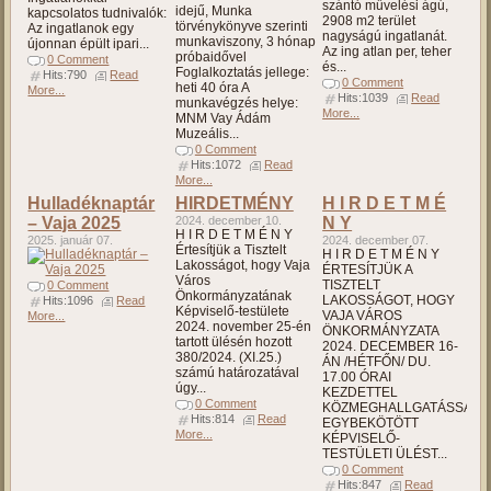
szántó művelési ágú,
idejű, Munka
kapcsolatos tudnivalók:
2908 m2 terület
törvénykönyve szerinti
Az ingatlanok egy
nagyságú ingatlanát.
munkaviszony, 3 hónap
újonnan épült ipari...
Az ing atlan per, teher
próbaidővel
0 Comment
és...
Foglalkoztatás jellege:
Hits:790
Read
0 Comment
heti 40 óra A
More...
Hits:1039
Read
munkavégzés helye:
More...
MNM Vay Ádám
Muzeális...
0 Comment
Hits:1072
Read
More...
Hulladéknaptár
HIRDETMÉNY
H I R D E T M É
– Vaja 2025
2024. december 10.
N Y
H I R D E T M É N Y
2025. január 07.
2024. december 07.
Értesítjük a Tisztelt
H I R D E T M É N Y
Lakosságot, hogy Vaja
ÉRTESÍTJÜK A
Város
TISZTELT
0 Comment
Önkormányzatának
LAKOSSÁGOT, HOGY
Hits:1096
Read
Képviselő-testülete
VAJA VÁROS
More...
2024. november 25-én
ÖNKORMÁNYZATA
tartott ülésén hozott
2024. DECEMBER 16-
380/2024. (XI.25.)
ÁN /HÉTFŐN/ DU.
számú határozatával
17.00 ÓRAI
úgy...
KEZDETTEL
0 Comment
KÖZMEGHALLGATÁSSAL
Hits:814
Read
EGYBEKÖTÖTT
More...
KÉPVISELŐ-
TESTÜLETI ÜLÉST...
0 Comment
Hits:847
Read