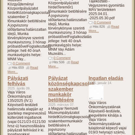
Múzeum
Tájékoztató -
Központpályázatot
Közgyűjteményi
Vegyszeres gyomirtás
hirdetTeremőr1
Központpályázatot
MÁV területeken
főmunkakör betöltésére
hirdetKözönségkapcsolati
2025.04.01.
A jogviszony
szakember 2
-2025.05.30.pdf
időtartama:határozatlan
főmunkakör betöltésére
0 Comment
idejű, Munka
A jogviszony
Hits:826
Read
törvénykönyve szerinti
időtartama:határozatlan
More...
munkaviszony, 3 hónap
idejű, Munka
próbaidővelFoglalkoztatás
törvénykönyve szerinti
jellege: heti 40 óraA
munkaviszony, 3 hónap
munkavégzés helye:
próbaidővelFoglalkoztatás
MNM Vay Ádám
jellege: heti 40 óraA
Muzeális...
munkavégzés helye:
0 Comment
MNM Vay...
Hits:506
Read
0 Comment
More...
Hits:659
Read
More...
Pályázati
Pályázat
Ingatlan eladás
felhívás
közönségkapcsolati
2025. január 14.
2025. április 09.
szakember
Vaja Város
munkakör
Önkormányzat
betöltésére
135/2025 (IV.1)
Vaja Város
Képviselő-testületi
2025. március 07.
Önkormányzatának
a Magyar Nemzeti
határozata alapján az
Képviselő-testülete,
Múzeumpályázatot
ipartelep megnevezésű
megvételre kínálja a
hirdetKözönségkapcsolati
külterületi ingatlanok
Vaja Város
szakembermunkakör
(vajai 0121/23-0121/30
Önkormányzatának
betöltésére A
hrsz-ú) hasznosítására
tulajdonát képező vajai
jogviszony
pályázati felhívást ír ki.
019/3 helyrajzi számú,
időtartama:határozatlan
Ingatlanokkal