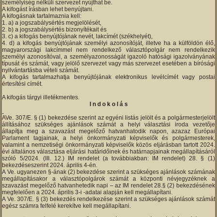
személyiség nélküli szervezet nyújthat be.
A kifogást írásban lehet benyújtani.
A kifogásnak tartalmaznia kell:
a) a jogszabálysértés megjelölését,
b) a jogszabálysértés bizonyítékait és
c) a kifogás benyújtójának nevét, lakcímét (székhelyét),
d) a kifogás benyújtójának személyi azonosítóját, illetve ha a külföldön élő,
magyarországi lakcímmel nem rendelkező választópolgár nem rendelkezik
személyi azonosítóval, a személyazonosságát igazoló hatósági igazolványának
típusát és számát, vagy jelölő szervezet vagy más szervezet esetében a bírósági
nyilvántartásba vételi számát.
A kifogás tartalmazhatja benyújtójának elektronikus levélcímét vagy postai
értesítési címét.
A kifogás tárgyi illetékmentes.
I n d o k o l á s
AVe. 307/E. § (1) bekezdése szerint az egyéni listás jelölt és a polgármesterjelölt
állításához szükséges ajánlások számát a helyi választási iroda vezetője
állapítja meg a szavazást megelőző hatvanhatodik napon, azazaz Európai
Parlament tagjainak, a helyi önkormányzati képviselők és polgármesterek,
valamint a nemzetiségi önkormányzati képviselők közös eljárásban tartott 2024.
évi általános választása eljárási határidőinek és határnapjainak megállapításáról
szóló 5/2024. (III. 12.) IM rendelet (a továbbiakban: IM rendelet) 28. § (1)
bekezdéseszerint 2024. április 4-én.
A Ve. ugyanezen §-ának (2) bekezdése szerint a szükséges ajánlások számának
megállapításakor a választópolgárok számát a központi névjegyzéknek a
szavazást megelőző hatvanhetedik napi – az IM rendelet 28.§ (2) bekezdésének
megfelelően a 2024. április 3-i -adatai alapján kell megállapítani.
A Ve. 307/E. § (3) bekezdés rendelkezése szerint a szükséges ajánlások számát
egész számra felfelé kerekítve kell megállapítani.