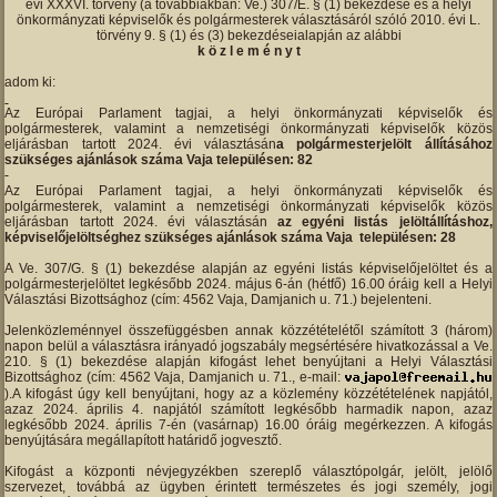
évi XXXVI. törvény (a továbbiakban: Ve.) 307/E. § (1) bekezdése és a helyi
önkormányzati képviselők és polgármesterek választásáról szóló 2010. évi L.
törvény 9. § (1) és (3) bekezdéseialapján az alábbi
k ö z l e m é n y t
adom ki:
Az Európai Parlament tagjai, a helyi önkormányzati képviselők és
polgármesterek, valamint a nemzetiségi önkormányzati képviselők közös
eljárásban tartott 2024. évi választásán
a polgármesterjelölt állításához
szükséges ajánlások száma Vaja településen: 82
Az Európai Parlament tagjai, a helyi önkormányzati képviselők és
polgármesterek, valamint a nemzetiségi önkormányzati képviselők közös
eljárásban tartott 2024. évi választásán
az egyéni listás jelöltállításhoz,
képviselőjelöltséghez szükséges ajánlások száma Vaja településen: 28
A Ve. 307/G. § (1) bekezdése alapján az egyéni listás képviselőjelöltet és a
polgármesterjelöltet legkésőbb 2024. május 6-án (hétfő) 16.00 óráig kell a Helyi
Választási Bizottsághoz (cím: 4562 Vaja, Damjanich u. 71.) bejelenteni.
Jelenközleménnyel összefüggésben annak közzétételétől számított 3 (három)
napon belül a választásra irányadó jogszabály megsértésére hivatkozással a Ve.
210. § (1) bekezdése alapján kifogást lehet benyújtani a Helyi Választási
Bizottsághoz (cím: 4562 Vaja, Damjanich u. 71., e-mail:
).A kifogást úgy kell benyújtani, hogy az a közlemény közzétételének napjától,
azaz 2024. április 4. napjától számított legkésőbb harmadik napon, azaz
legkésőbb 2024. április 7-én (vasárnap) 16.00 óráig megérkezzen. A kifogás
benyújtására megállapított határidő jogvesztő.
Kifogást a központi névjegyzékben szereplő választópolgár, jelölt, jelölő
szervezet, továbbá az ügyben érintett természetes és jogi személy, jogi