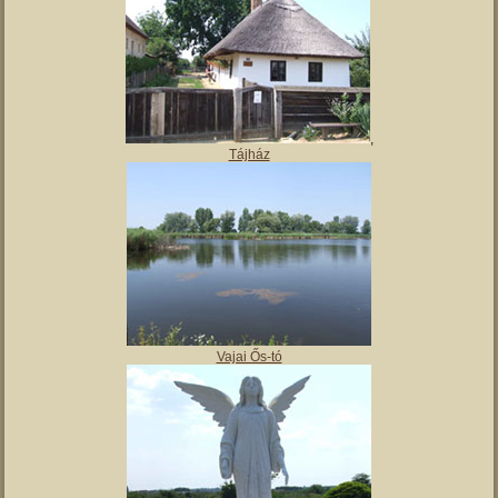
,
Tájház
Vajai Ős-tó