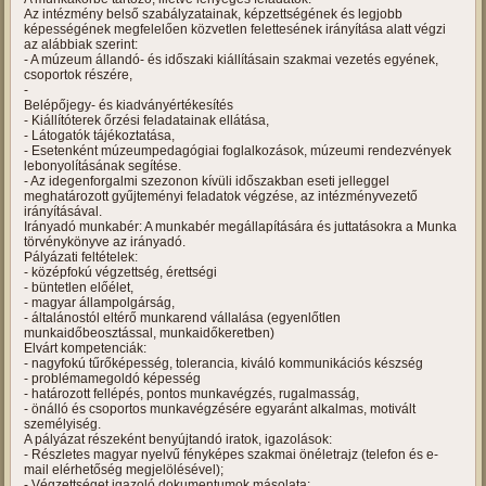
Az intézmény belső szabályzatainak, képzettségének és legjobb
képességének megfelelően közvetlen felettesének irányítása alatt végzi
az alábbiak szerint:
- A múzeum állandó- és időszaki kiállításain szakmai vezetés egyének,
csoportok részére,
-
Belépőjegy- és kiadványértékesítés
- Kiállítóterek őrzési feladatainak ellátása,
- Látogatók tájékoztatása,
- Esetenként múzeumpedagógiai foglalkozások, múzeumi rendezvények
lebonyolításának segítése.
- Az idegenforgalmi szezonon kívüli időszakban eseti jelleggel
meghatározott gyűjteményi feladatok végzése, az intézményvezető
irányításával.
Irányadó munkabér: A munkabér megállapítására és juttatásokra a Munka
törvénykönyve az irányadó.
Pályázati feltételek:
- középfokú végzettség, érettségi
- büntetlen előélet,
- magyar állampolgárság,
- általánostól eltérő munkarend vállalása (egyenlőtlen
munkaidőbeosztással, munkaidőkeretben)
Elvárt kompetenciák:
- nagyfokú tűrőképesség, tolerancia, kiváló kommunikációs készség
- problémamegoldó képesség
- határozott fellépés, pontos munkavégzés, rugalmasság,
- önálló és csoportos munkavégzésére egyaránt alkalmas, motivált
személyiség.
A pályázat részeként benyújtandó iratok, igazolások:
- Részletes magyar nyelvű fényképes szakmai önéletrajz (telefon és e-
mail elérhetőség megjelölésével);
- Végzettséget igazoló dokumentumok másolata;