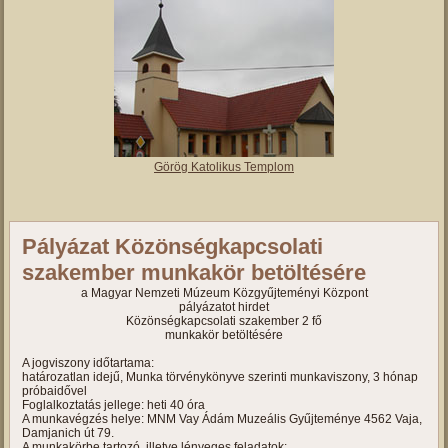
Görög Katolikus Templom
Pályázat Közönségkapcsolati
szakember munkakör betöltésére
a Magyar Nemzeti Múzeum Közgyűjteményi Központ
pályázatot hirdet
Közönségkapcsolati szakember 2 fő
munkakör betöltésére
A jogviszony időtartama:
határozatlan idejű, Munka törvénykönyve szerinti munkaviszony, 3 hónap
próbaidővel
Foglalkoztatás jellege: heti 40 óra
A munkavégzés helye: MNM Vay Ádám Muzeális Gyűjteménye 4562 Vaja,
Damjanich út 79.
A munkakörbe tartozó, illetve lényeges feladatok: