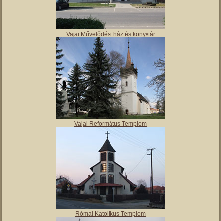
Vajai Művelődési ház és könyvtár
Vajai Református Templom
Római Katolikus Templom