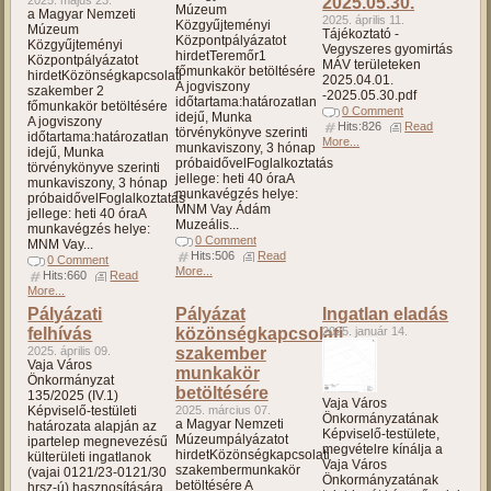
2025. május 23.
2025.05.30.
Múzeum
a Magyar Nemzeti
2025. április 11.
Közgyűjteményi
Múzeum
Tájékoztató -
Központpályázatot
Közgyűjteményi
Vegyszeres gyomirtás
hirdetTeremőr1
Központpályázatot
MÁV területeken
főmunkakör betöltésére
hirdetKözönségkapcsolati
2025.04.01.
A jogviszony
szakember 2
-2025.05.30.pdf
időtartama:határozatlan
főmunkakör betöltésére
0 Comment
idejű, Munka
A jogviszony
Hits:826
Read
törvénykönyve szerinti
időtartama:határozatlan
More...
munkaviszony, 3 hónap
idejű, Munka
próbaidővelFoglalkoztatás
törvénykönyve szerinti
jellege: heti 40 óraA
munkaviszony, 3 hónap
munkavégzés helye:
próbaidővelFoglalkoztatás
MNM Vay Ádám
jellege: heti 40 óraA
Muzeális...
munkavégzés helye:
0 Comment
MNM Vay...
Hits:506
Read
0 Comment
More...
Hits:660
Read
More...
Pályázati
Pályázat
Ingatlan eladás
felhívás
közönségkapcsolati
2025. január 14.
2025. április 09.
szakember
Vaja Város
munkakör
Önkormányzat
betöltésére
135/2025 (IV.1)
Vaja Város
Képviselő-testületi
2025. március 07.
Önkormányzatának
a Magyar Nemzeti
határozata alapján az
Képviselő-testülete,
Múzeumpályázatot
ipartelep megnevezésű
megvételre kínálja a
hirdetKözönségkapcsolati
külterületi ingatlanok
Vaja Város
szakembermunkakör
(vajai 0121/23-0121/30
Önkormányzatának
betöltésére A
hrsz-ú) hasznosítására