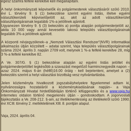
egész számra felfelé kerekítve kell megállapítani.
A helyi önkormányzati képviselők és polgármesterek választásáról szóló 2010.
évi L. törvény 9. § (1) bekezdése szerint egyéni listás, illetve egyéni
választókerületi képviselőjelölt az, akit az adott választókerület
választópolgárainak legalább 1%-a jelöltnek ajánlott.
Ugyanezen törvény 9. § (3) bekezdés a) pontja alapján polgármesterjelölt az,
akita 10 000 vagy annál kevesebb lakosú település választópolgárainak
legalább 3%-a jelöltnek ajánlott.
A központi névjegyzéknek–a „Nemzeti Választási Rendszer”(NVR) informatikai
alkalmazás útján közzétett – adatai szerint, Vaja település választópolgárainak
száma 2024. április 3. napján 2709 volt, melynek 1 %-a felfelé kerekítve 28, míg
3 %-a felfelé kerekítve 82.
A Ve. 307/G. § (1) bekezdése alapján az egyéni listás jelöltet és
polgármesterjelöltet legkésőbb a szavazást megelőző harmincnegyedik napon –
azaz 2024. május 6-án (hétfő)16.00 óráig - kell bejelenteni, amelyet a (2)
bekezdés szerint a helyi választási bizottság vesz nyilvántartásba.
Jelen közleményta hivatkozott jogszabályhelyekre figyelemmel adtam ki,
nyilvánosságra hozataláról a közleménykiadásának napján– a Vaja
Önkormányzati Hivatal hirdetőtábláján történő kifüggesztés és a
www.vaja.hu
internetes oldalon történő megjelenés útján - gondoskodtam. A jogorvoslati
tájékoztatás a Ve. 208-212. §-ain, az illetékmentesség az illetékekről szóló 1990.
évi XCIII. törvény 2. mellékletének XIII. 8. pontján alapul.
Vaja, 2024. április 04.