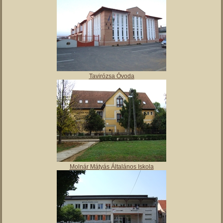
Tavirózsa Óvoda
Molnár Mátyás Általános Iskola