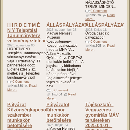
HÁZASSÁGKÖTŐ
TERME. MINDEN...
0 Comment
Hits:270
Read
More...
H I R D E T M É
ÁLLÁSPÁLYÁZAT
ÁLLÁSPÁLYÁZAT
N Y Telepítési
2025. szeptember 26.
2025. június 11.
Magyar Nemzeti
Óvodaigazgató
Tanulmányterv
Múzeum
pályázat.pdf
véleményeztetése
Közgyűjteményi
0 Comment
2025. november 06.
Központ pályázatot
Hits:505
Read
HIRDETMÉNY
hirdet a MNM Vay
More...
Telepítési Tanulmányterv
Ádám Muzeális
véleményeztetése
Gyűjteménye PORTÁS
Vaja_Hirdetmény_TT
munkakör betöltésére A
partnersége.docx
jogviszony időtartama:
Előterjesztés 2.sz.
határozatlan idejű, 3
melléklete_Telepítési
hónap próbaidővel
tanulmányterv.pdf
Foglalkoztatás jellege:
0 Comment
teljes munkaidő, 3
Hits:330
Read
havi...
More...
0 Comment
Hits:434
Read
More...
Pályázat
Pályázatot
Tájékoztató -
Közönségkapcsolati
Teremőr
Vegyszeres
szakember
munkakör
gyomirtás MÁV
munkakör
betöltésére
területeken
betöltésére
2025. május 23.
2025.04.01. -
a Magyar Nemzeti