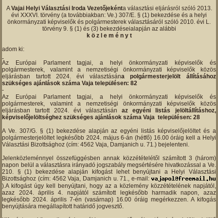
A
Vajai Helyi Választási Iroda Vezetőjeként
a választási eljárásról szóló 2013.
évi XXXVI. törvény (a továbbiakban: Ve.) 307/E. § (1) bekezdése és a helyi
önkormányzati képviselők és polgármesterek választásáról szóló 2010. évi L.
törvény 9. § (1) és (3) bekezdéseialapján az alábbi
k ö z l e m é n y t
adom ki:
Az Európai Parlament tagjai, a helyi önkormányzati képviselők és
polgármesterek, valamint a nemzetiségi önkormányzati képviselők közös
eljárásban tartott 2024. évi választásán
a polgármesterjelölt állításához
szükséges ajánlások száma Vaja településen: 82
Az Európai Parlament tagjai, a helyi önkormányzati képviselők és
polgármesterek, valamint a nemzetiségi önkormányzati képviselők közös
eljárásban tartott 2024. évi választásán
az egyéni listás jelöltállításhoz,
képviselőjelöltséghez szükséges ajánlások száma Vaja településen: 28
A Ve. 307/G. § (1) bekezdése alapján az egyéni listás képviselőjelöltet és a
polgármesterjelöltet legkésőbb 2024. május 6-án (hétfő) 16.00 óráig kell a Helyi
Választási Bizottsághoz (cím: 4562 Vaja, Damjanich u. 71.) bejelenteni.
Jelenközleménnyel összefüggésben annak közzétételétől számított 3 (három)
napon belül a választásra irányadó jogszabály megsértésére hivatkozással a Ve.
210. § (1) bekezdése alapján kifogást lehet benyújtani a Helyi Választási
Bizottsághoz (cím: 4562 Vaja, Damjanich u. 71., e-mail:
).A kifogást úgy kell benyújtani, hogy az a közlemény közzétételének napjától,
azaz 2024. április 4. napjától számított legkésőbb harmadik napon, azaz
legkésőbb 2024. április 7-én (vasárnap) 16.00 óráig megérkezzen. A kifogás
benyújtására megállapított határidő jogvesztő.