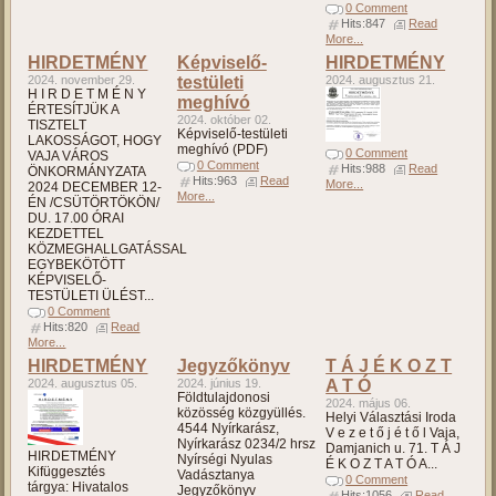
0 Comment
Hits:847
Read
More...
HIRDETMÉNY
Képviselő-
HIRDETMÉNY
2024. november 29.
testületi
2024. augusztus 21.
H I R D E T M É N Y
meghívó
ÉRTESÍTJÜK A
2024. október 02.
TISZTELT
Képviselő-testületi
LAKOSSÁGOT, HOGY
meghívó (PDF)
0 Comment
VAJA VÁROS
0 Comment
Hits:988
Read
ÖNKORMÁNYZATA
Hits:963
Read
More...
2024 DECEMBER 12-
More...
ÉN /CSÜTÖRTÖKÖN/
DU. 17.00 ÓRAI
KEZDETTEL
KÖZMEGHALLGATÁSSAL
EGYBEKÖTÖTT
KÉPVISELŐ-
TESTÜLETI ÜLÉST...
0 Comment
Hits:820
Read
More...
HIRDETMÉNY
Jegyzőkönyv
T Á J É K O Z T
2024. augusztus 05.
2024. június 19.
A T Ó
Földtulajdonosi
2024. május 06.
közösség közgyüllés.
Helyi Választási Iroda
4544 Nyírkarász,
V e z e t ő j é t ő l Vaja,
Nyírkarász 0234/2 hrsz
Damjanich u. 71. T Á J
HIRDETMÉNY
Nyírségi Nyulas
É K O Z T A T Ó A...
Kifüggesztés
Vadásztanya
0 Comment
tárgya: Hivatalos
Jegyzőkönyv
Hits:1056
Read