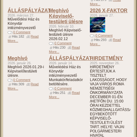
More...
ÁLLÁSPÁLYÁZAT
Meghívó
2026 X-FAKTOR
2026. március 27.
Képviselő-
2026. január 27.
Művelődési Ház és
testületi ülésre
Könyvtár
2026. február 10.
intézményvezető
Meghívó Képviselő-
0 Comment
testületi ülésre
0 Comment
Hits:182
Read
2026.02.12
Hits:293
Read
More...
0 Comment
More...
Hits:230
Read
More...
Meghívó
ÁLLÁSPÁLYÁZAT
HIRDETMÉNY
2026. január 26.
2026. január 14.
2025. november 26.
Meghívó 2026.01.29-i
Művelédési Ház és
HIRDETMÉNY
Képviselőtestületi
Könyvtár
ÉRTESÍTJÜK A
ülésre.
intézményvezető
TISZTELT
Munkakör/feladatkör
LAKOSSÁGOT, HOGY
0 Comment
betöltésére.
VAJA VÁROS ROMA
Hits:309
Read
NEMZETISÉGI
More...
0 Comment
ÖNKORMÁNYZATA
Hits:251
Read
DECEMBER 01-ÉN
More...
/HETFŐN DU. 15:00
ÓRAI KEZDETTEL
KÖZMEGHALLGATÁSSAL
EGYBEKÖTÖTT
KÉPVISELŐ-
TESTÜLETI ÜLÉST
TART. HELYE: VAJAI
POLGÁRMESTERI
HIVATAL