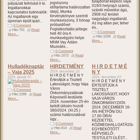
tulajdonát képező vajai
jogviszony
pályázati felhívást ír ki.
019/3 helyrajzi számú,
időtartama:határozatlan
Ingatlanokkal
szántó művelési ágú,
idejű, Munka
kapcsolatos tudnivalók:
2908 m2 terület
törvénykönyve szerinti
Az ingatlanok egy
nagyságú ingatlanát.
munkaviszony, 3 hónap
újonnan épült ipari...
Az ing atlan per, teher
próbaidővel
0 Comment
és...
Foglalkoztatás jellege:
Hits:791
Read
0 Comment
heti 40 óra A
More...
Hits:1039
Read
munkavégzés helye:
More...
MNM Vay Ádám
Muzeális...
0 Comment
Hits:1072
Read
More...
Hulladéknaptár
HIRDETMÉNY
H I R D E T M É
– Vaja 2025
2024. december 10.
N Y
H I R D E T M É N Y
2025. január 07.
2024. december 07.
Értesítjük a Tisztelt
H I R D E T M É N Y
Lakosságot, hogy Vaja
ÉRTESÍTJÜK A
Város
TISZTELT
0 Comment
Önkormányzatának
LAKOSSÁGOT, HOGY
Hits:1096
Read
Képviselő-testülete
VAJA VÁROS
More...
2024. november 25-én
ÖNKORMÁNYZATA
tartott ülésén hozott
2024. DECEMBER 16-
380/2024. (XI.25.)
ÁN /HÉTFŐN/ DU.
számú határozatával
17.00 ÓRAI
úgy...
KEZDETTEL
0 Comment
KÖZMEGHALLGATÁSSAL
Hits:814
Read
EGYBEKÖTÖTT
More...
KÉPVISELŐ-
TESTÜLETI ÜLÉST...