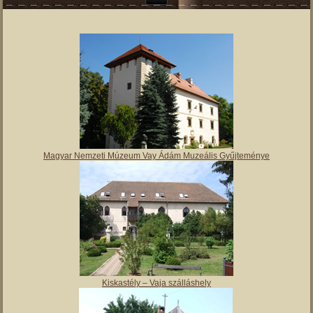
Magyar Nemzeti Múzeum Vay Ádám Muzeális Gyűjteménye
Kiskastély – Vaja szálláshely