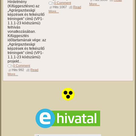
Hirdetmény
0 Comment
More...
(Kifüggesztésre) az
Hits:1067
Read
„Agrárgazdasági
More...
képzések és felkészítő
tréningek” című (VP1-
1.1.1-23 kódszámú)
felhívás
vonatkozásában.
Kifüggesztés
időtartamának vége: az
„Agrárgazdasági
képzések és felkészítő
tréningek” című (VP1-
1.1.1-23 kódszámú)
projekt...
0 Comment
Hits:992
Read
More...