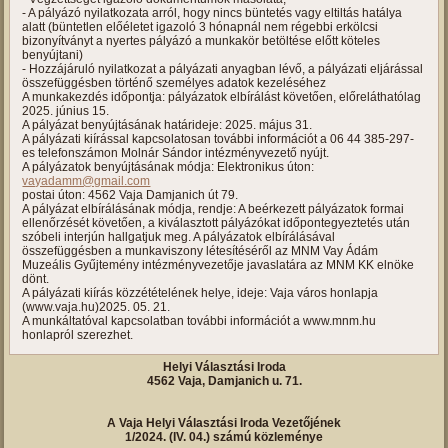
- A pályázó nyilatkozata arról, hogy nincs büntetés vagy eltiltás hatálya
alatt (büntetlen előéletet igazoló 3 hónapnál nem régebbi erkölcsi
bizonyítványt a nyertes pályázó a munkakör betöltése előtt köteles
benyújtani)
- Hozzájáruló nyilatkozat a pályázati anyagban lévő, a pályázati eljárással
összefüggésben történő személyes adatok kezeléséhez
A munkakezdés időpontja: pályázatok elbírálást követően, előreláthatólag
2025. június 15.
A pályázat benyújtásának határideje: 2025. május 31.
A pályázati kiírással kapcsolatosan további információt a 06 44 385-297-
es telefonszámon Molnár Sándor intézményvezető nyújt.
A pályázatok benyújtásának módja: Elektronikus úton:
vayadamm@gmail.com
postai úton: 4562 Vaja Damjanich út 79.
A pályázat elbírálásának módja, rendje: A beérkezett pályázatok formai
ellenőrzését követően, a kiválasztott pályázókat időpontegyeztetés után
szóbeli interjún hallgatjuk meg. A pályázatok elbírálásával
összefüggésben a munkaviszony létesítéséről az MNM Vay Ádám
Muzeális Gyűjtemény intézményvezetője javaslatára az MNM KK elnöke
dönt.
A pályázati kiírás közzétételének helye, ideje: Vaja város honlapja
(www.vaja.hu)2025. 05. 21.
A munkáltatóval kapcsolatban további információt a www.mnm.hu
honlapról szerezhet.
Helyi Választási Iroda
4562 Vaja, Damjanich u. 71.
A Vaja Helyi Választási Iroda Vezetőjének
1/2024. (IV. 04.) számú közleménye