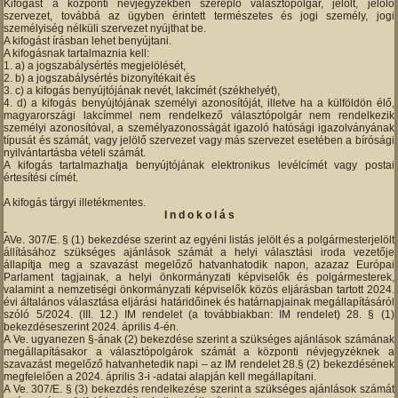
Kifogást a központi névjegyzékben szereplő választópolgár, jelölt, jelölő
szervezet, továbbá az ügyben érintett természetes és jogi személy, jogi
személyiség nélküli szervezet nyújthat be.
A kifogást írásban lehet benyújtani.
A kifogásnak tartalmaznia kell:
a) a jogszabálysértés megjelölését,
b) a jogszabálysértés bizonyítékait és
c) a kifogás benyújtójának nevét, lakcímét (székhelyét),
d) a kifogás benyújtójának személyi azonosítóját, illetve ha a külföldön élő,
magyarországi lakcímmel nem rendelkező választópolgár nem rendelkezik
személyi azonosítóval, a személyazonosságát igazoló hatósági igazolványának
típusát és számát, vagy jelölő szervezet vagy más szervezet esetében a bírósági
nyilvántartásba vételi számát.
A kifogás tartalmazhatja benyújtójának elektronikus levélcímét vagy postai
értesítési címét.
A kifogás tárgyi illetékmentes.
I n d o k o l á s
AVe. 307/E. § (1) bekezdése szerint az egyéni listás jelölt és a polgármesterjelölt
állításához szükséges ajánlások számát a helyi választási iroda vezetője
állapítja meg a szavazást megelőző hatvanhatodik napon, azazaz Európai
Parlament tagjainak, a helyi önkormányzati képviselők és polgármesterek,
valamint a nemzetiségi önkormányzati képviselők közös eljárásban tartott 2024.
évi általános választása eljárási határidőinek és határnapjainak megállapításáról
szóló 5/2024. (III. 12.) IM rendelet (a továbbiakban: IM rendelet) 28. § (1)
bekezdéseszerint 2024. április 4-én.
A Ve. ugyanezen §-ának (2) bekezdése szerint a szükséges ajánlások számának
megállapításakor a választópolgárok számát a központi névjegyzéknek a
szavazást megelőző hatvanhetedik napi – az IM rendelet 28.§ (2) bekezdésének
megfelelően a 2024. április 3-i -adatai alapján kell megállapítani.
A Ve. 307/E. § (3) bekezdés rendelkezése szerint a szükséges ajánlások számát