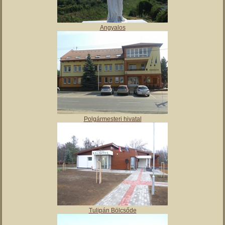
Angyalos
Polgármesteri hivatal
Tulipán Bölcsőde