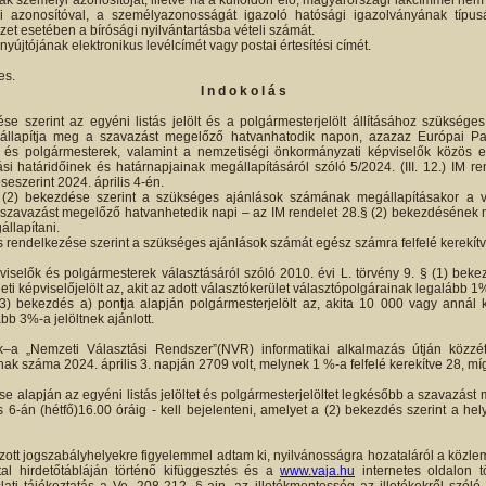
nak személyi azonosítóját, illetve ha a külföldön élő, magyarországi lakcímmel ne
 azonosítóval, a személyazonosságát igazoló hatósági igazolványának típus
et esetében a bírósági nyilvántartásba vételi számát.
nyújtójának elektronikus levélcímét vagy postai értesítési címét.
es.
I n d o k o l á s
se szerint az egyéni listás jelölt és a polgármesterjelölt állításához szüksége
e állapítja meg a szavazást megelőző hatvanhatodik napon, azazaz Európai Par
 és polgármesterek, valamint a nemzetiségi önkormányzati képviselők közös elj
ási határidőinek és határnapjainak megállapításáról szóló 5/2024. (III. 12.) IM r
seszerint 2024. április 4-én.
(2) bekezdése szerint a szükséges ajánlások számának megállapításakor a v
szavazást megelőző hatvanhetedik napi – az IM rendelet 28.§ (2) bekezdésének m
állapítani.
s rendelkezése szerint a szükséges ajánlások számát egész számra felfelé kerekítve
iselők és polgármesterek választásáról szóló 2010. évi L. törvény 9. § (1) bekez
leti képviselőjelölt az, akit az adott választókerület választópolgárainak legalább 1%
3) bekezdés a) pontja alapján polgármesterjelölt az, akita 10 000 vagy annál 
bb 3%-a jelöltnek ajánlott.
–a „Nemzeti Választási Rendszer”(NVR) informatikai alkalmazás útján közzéte
ak száma 2024. április 3. napján 2709 volt, melynek 1 %-a felfelé kerekítve 28, míg
se alapján az egyéni listás jelöltet és polgármesterjelöltet legkésőbb a szavazá
-án (hétfő)16.00 óráig - kell bejelenteni, amelyet a (2) bekezdés szerint a hely
zott jogszabályhelyekre figyelemmel adtam ki, nyilvánosságra hozataláról a köz
al hirdetőtábláján történő kifüggesztés és a
www.vaja.hu
internetes oldalon t