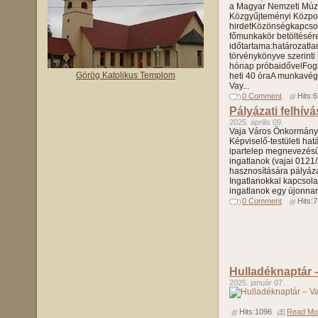
a Magyar Nemzeti Mú
Közgyűjteményi Közpo
hirdetKözönségkapcsol
főmunkakör betöltésére
időtartama:határozatla
törvénykönyve szerinti
hónap próbaidővelFogla
Görög Katolikus Templom
heti 40 óraA munkavé
Vay...
0 Comment
Hits:
Pályázati felhívá
2025. április 09.
Vaja Város Önkormányz
Képviselő-testületi hat
ipartelep megnevezésű 
ingatlanok (vajai 0121
hasznosítására pályázati
Ingatlanokkal kapcsola
ingatlanok egy újonnan 
0 Comment
Hits:
Hulladéknaptár 
2025. január 07.
Hits:1096
Read Mor