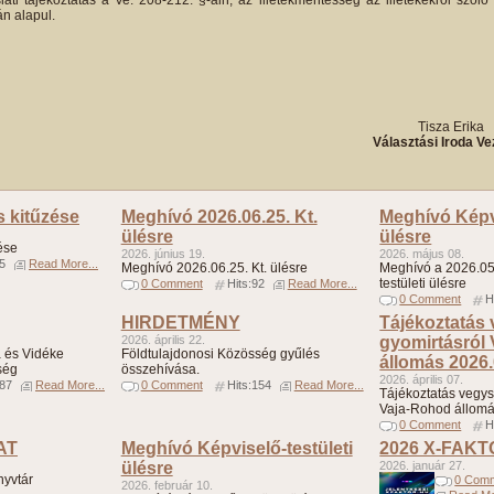
ti tájékoztatás a Ve. 208-212. §-ain, az illetékmentesség az illetékekről szóló 
án alapul.
4.
Tisza Erika
Választási Iroda Ve
s kitűzése
Meghívó 2026.06.25. Kt.
Meghívó Képvi
ülésre
ülésre
ése
2026. június 19.
2026. május 08.
95
Read More...
Meghívó 2026.06.25. Kt. ülésre
Meghívó a 2026.05.
testületi ülésre
0 Comment
Hits:92
Read More...
0 Comment
H
HIRDETMÉNY
Tájékoztatás
2026. április 22.
gyomirtásról
 és Vidéke
Földtulajdonosi Közösség gyűlés
állomás 2026.
ség
összehívása.
2026. április 07.
187
Read More...
0 Comment
Hits:154
Read More...
Tájékoztatás vegys
Vaja-Rohod állomá
0 Comment
H
AT
Meghívó Képviselő-testületi
2026 X-FAK
ülésre
2026. január 27.
nyvtár
0 Com
2026. február 10.