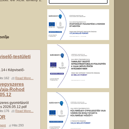
1990. évi XCIII. törvény 2.
zetője
selő-testületi
14-i Képviselő-
its:162
Read More...
 vegyszeres
 Vaja-Rohod
05.12
zeres gyomirtásról
s 2026.05.12.pdf
its:176
Read More...
TOR
ment
Hits:293