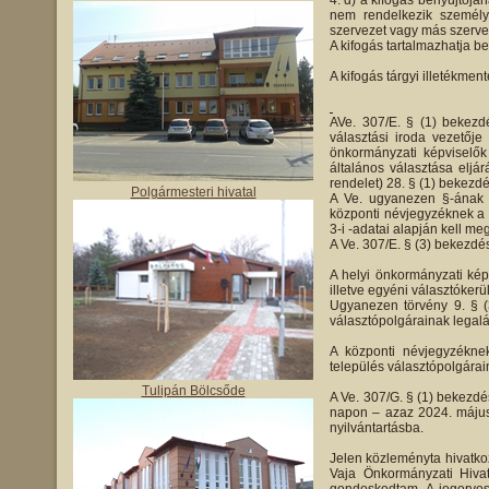
d) a kifogás benyújtójá
nem rendelkezik személyi
szervezet vagy más szervez
A kifogás tartalmazhatja be
A kifogás tárgyi illetékment
AVe. 307/E. § (1) bekezdé
választási iroda vezetőj
önkormányzati képviselők
általános választása eljár
rendelet) 28. § (1) bekezdé
Polgármesteri hivatal
A Ve. ugyanezen §-ának 
központi névjegyzéknek a 
3-i -adatai alapján kell meg
A Ve. 307/E. § (3) bekezdé
A helyi önkormányzati képv
illetve egyéni választókerü
Ugyanezen törvény 9. § (
választópolgárainak legalá
A központi névjegyzéknek
település választópolgárain
Tulipán Bölcsőde
A Ve. 307/G. § (1) bekezdé
napon – azaz 2024. május 6
nyilvántartásba.
Jelen közleményta hivatko
Vaja Önkormányzati Hivat