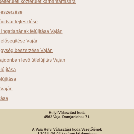
elterületi közterület karbantartására
beszerzése
óudvar fejlesztése
 ingatlanának felújítása Vaján
s elősegítése Vaján
egység beszerzése Vaján
ajdonban levő útfelújítás Vaján
lújítása
elújítása
 Vaján
ítása
Helyi Választási Iroda
4562 Vaja, Damjanich u. 71.
A Vaja Helyi Választási Iroda Vezetőjének
1/2024. (IV. 04.) számú közleménye