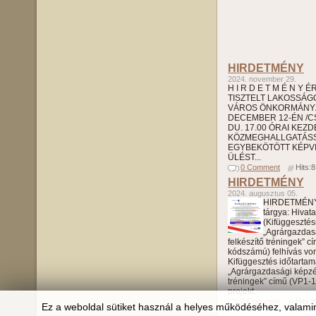
HIRDETMÉNY
2024. november 29.
H I R D E T M É N Y 
TISZTELT LAKOSSÁGO
VÁROS ÖNKORMÁNYZ
DECEMBER 12-ÉN /
DU. 17.00 ÓRAI KEZ
KÖZMEGHALLGATÁS
EGYBEKÖTÖTT KÉPVI
ÜLÉST...
0 Comment
Hits:
HIRDETMÉNY
2024. augusztus 05.
HIRDETMÉNY 
tárgya: Hivat
(Kifüggesztés
„Agrárgazdas
felkészítő tréningek” c
kódszámú) felhívás vo
Kifüggesztés időtarta
„Agrárgazdasági képzé
tréningek” című (VP1-
projekt...
0 Comment
Hits:
Ez a weboldal sütiket használ a helyes működéséhez, valamin