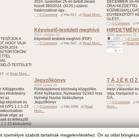
2024. november 25-én tartott ülésén
DECEMBER 16-ÁN 
hozott 380/2024. (XI.25.) számú
ÓRAI KEZDETTEL
határozatával úgy...
KÖZMEGHALLGA
EGYBEKÖTÖTT KÉ
0 Comment
Hits:813
Read More...
ÜLÉST...
0 Comment
H
Képviselő-testületi meghívó
HIRDETMÉN
2024. október 02.
2024. augusztus 21.
ÉRTESÍTJÜK A
Képviselő-testületi meghívó (PDF)
0 Com
T, HOGY VAJA
0 Comment
Hits:963
Read More...
Read Mo
ATA 2024
CSÜTÖRTÖKÖN/
DETTEL
SAL
SELŐ-TESTÜLETI
819
Read More...
Jegyzőkönyv
T Á J É K O Z
2024. június 19.
2024. május 06.
Kifüggesztés
Földtulajdonosi közösség közgyüllés.
Helyi Választási Irod
alos Hirdetmény
4544 Nyírkarász, Nyírkarász 0234/2 hrsz
Vaja, Damjanich u. 
re) az
Nyírségi Nyulas Vadásztanya
Ó A...
ági képzések és
Jegyzőkönyv
0 Comment
H
ímű (VP1-1.1.1-23
0 Comment
Hits:1066
Read
More...
natkozásában.
More...
mának vége: az
sek és felkészítő
1.1.1-23 kódszámú)
991
Read More...
t személyre szabott tartalmak megjelenítéséhez. Ön az oldal böngész