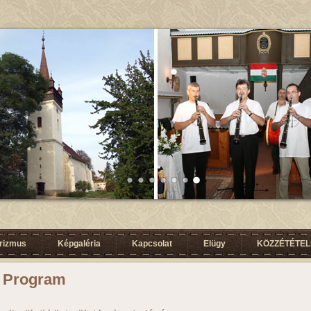
urizmus
Képgaléria
Kapcsolat
Elügy
KÖZZÉTÉTELI
u Program