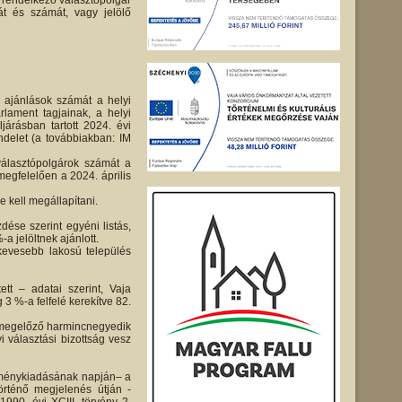
m rendelkező választópolgár
át és számát, vagy jelölő
s ajánlások számát a helyi
lament tagjainak, a helyi
árásban tartott 2024. évi
endelet (a továbbiakban: IM
álasztópolgárok számát a
egfelelően a 2024. április
 kell megállapítani.
dése szerint egyéni listás,
-a jelöltnek ajánlott.
kevesebb lakosú település
tt – adatai szerint, Vaja
 3 %-a felfelé kerekítve 82.
st megelőző harmincnegyedik
i választási bizottság vesz
leménykiadásának napján– a
örténő megjelenés útján -