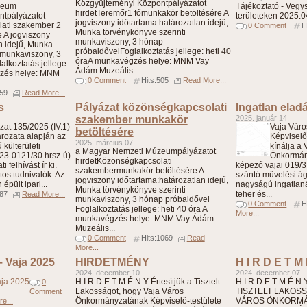
Közgyűjteményi Központpályázatot
zeum
Tájékoztató - Veg
hirdetTeremőr1 főmunkakör betöltésére A
ntpályázatot
területeken 2025.0
jogviszony időtartama:határozatlan idejű,
ati szakember 2
0 Comment
H
Munka törvénykönyve szerinti
 A jogviszony
munkaviszony, 3 hónap
n idejű, Munka
próbaidővelFoglalkoztatás jellege: heti 40
 munkaviszony, 3
óraA munkavégzés helye: MNM Vay
lkoztatás jellege:
Ádám Muzeális...
gzés helye: MNM
0 Comment
Hits:505
Read More...
659
Read More...
s
Pályázat közönségkapcsolati
Ingatlan elad
szakember munkakör
2025. január 14.
at 135/2025 (IV.1)
Vaja Vár
betöltésére
ározata alapján az
Képviselő
2025. március 07.
külterületi
kínálja a
a Magyar Nemzeti Múzeumpályázatot
/23-0121/30 hrsz-ú)
Önkormán
hirdetKözönségkapcsolati
 felhívást ír ki.
képező vajai 019/3
szakembermunkakör betöltésére A
tos tudnivalók: Az
szántó művelési ág
jogviszony időtartama:határozatlan idejű,
épült ipari...
nagyságú ingatlanát
Munka törvénykönyve szerinti
teher és...
787
Read More...
munkaviszony, 3 hónap próbaidővel
0 Comment
H
Foglalkoztatás jellege: heti 40 óra A
More...
munkavégzés helye: MNM Vay Ádám
Muzeális...
0 Comment
Hits:1069
Read
More...
– Vaja 2025
HIRDETMÉNY
H I R D E T M
2024. december 10.
2024. december 07.
H I R D E T M É N Y Értesítjük a Tisztelt
H I R D E T M É N
0
Lakosságot, hogy Vaja Város
TISZTELT LAKOS
Comment
Önkormányzatának Képviselő-testülete
VÁROS ÖNKORMÁN
e...