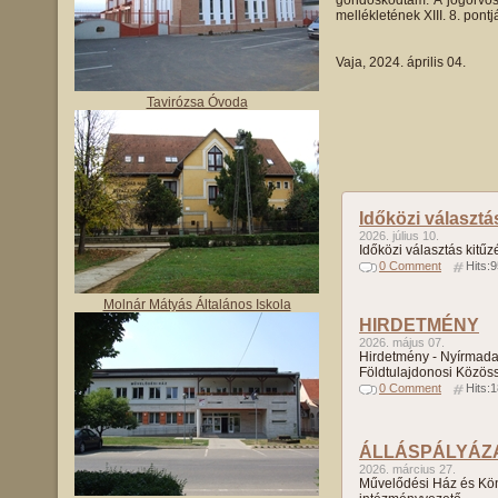
gondoskodtam. A jogorvosla
mellékletének XIII. 8. pontj
Vaja, 2024. április 0
Tavirózsa Óvoda
Időközi választá
2026. július 10.
Időközi választás kitűz
0 Comment
Hits:
Molnár Mátyás Általános Iskola
HIRDETMÉNY
2026. május 07.
Hirdetmény - Nyírmada
Földtulajdonosi Közös
0 Comment
Hits:
ÁLLÁSPÁLYÁZ
2026. március 27.
Művelődési Ház és Kö