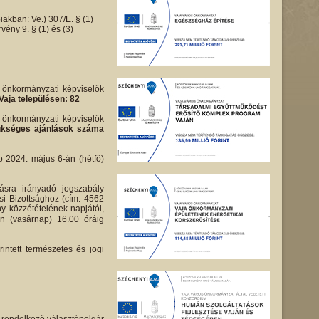
iakban: Ve.) 307/E. § (1)
ény 9. § (1) és (3)
i önkormányzati képviselők
Vaja településen: 82
i önkormányzati képviselők
 szükséges ajánlások száma
bb 2024. május 6-án (hétfő)
ásra irányadó jogszabály
si Bizottsághoz (cím: 4562
ny közzétételének napjától,
én (vasárnap) 16.00 óráig
intett természetes és jogi