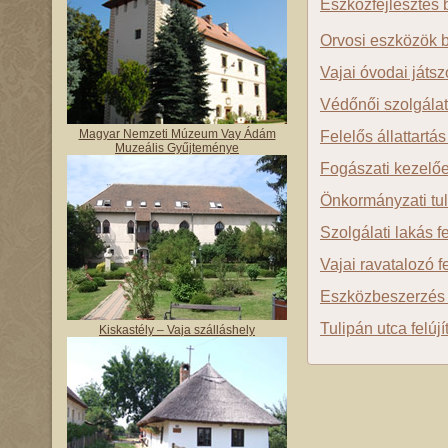
Eszközfejlesztés b
Orvosi eszközök 
Vajai óvodai játsz
Védőnői szolgálat
Magyar Nemzeti Múzeum Vay Ádám
Felelős állattartá
Muzeális Gyűjteménye
Fogászati kezelő
Önkormányzati tul
Szolgálati lakás fe
Vajai ravatalozó f
Eszközbeszerzés
Tulipán utca felúj
Kiskastély – Vaja szálláshely