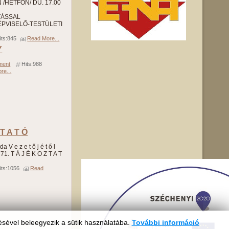
/HÉTFŐN/ DU. 17.00
TÁSSAL
PVISELŐ-TESTÜLETI
its:845
Read More...
Y
ment
Hits:988
re...
 T A T Ó
a V e z e t ő j é t ő l
71. T Á J É K O Z T A T
its:1056
Read
ésével beleegyezik a sütik használatába.
További információ