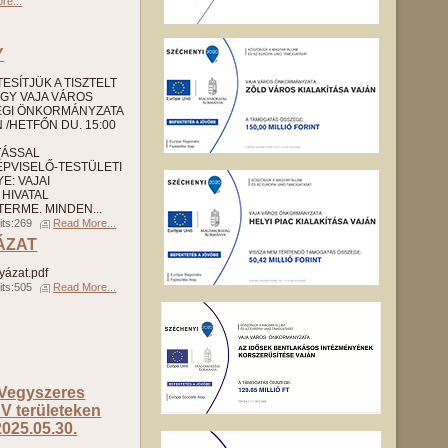
re...
Y
SÍTJÜK A TISZTELT
GY VAJA VÁROS
ÉGI ÖNKORMÁNYZATA
/HETFŐN DU. 15:00
TÁSSAL
PVISELŐ-TESTÜLETI
E: VAJAI
HIVATAL
ERME. MINDEN...
its:269
Read More...
ÁZAT
yázat.pdf
its:505
Read More...
 Vegyszeres
V területeken
2025.05.30.