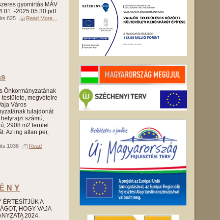
yszeres gyomirtás MÁV
4.01. -2025.05.30.pdf
its:825
Read More...
ás
os Önkormányzatának
-testülete, megvételre
 Vaja Város
yzatának tulajdonát
 helyrajzi számú,
ú, 2908 m2 terület
. Az ing atlan per,
its:1038
Read
 É N Y
 Y ÉRTESÍTJÜK A
SÁGOT, HOGY VAJA
YZATA 2024.