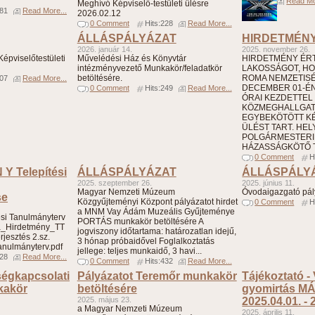
Read Mo
Meghívó Képviselő-testületi ülésre
181
Read More...
2026.02.12
0 Comment
Hits:228
Read More...
ÁLLÁSPÁLYÁZAT
HIRDETMÉN
2026. január 14.
2025. november 26.
épviselőtestületi
Művelédési Ház és Könyvtár
HIRDETMÉNY ÉRTE
intézményvezető Munkakör/feladatkör
LAKOSSÁGOT, HO
betöltésére.
ROMA NEMZETIS
307
Read More...
DECEMBER 01-ÉN 
0 Comment
Hits:249
Read More...
ÓRAI KEZDETTEL
KÖZMEGHALLGA
EGYBEKÖTÖTT KÉ
ÜLÉST TART. HELY
POLGÁRMESTERI 
HÁZASSÁGKÖTŐ T
0 Comment
H
 Y Telepítési
ÁLLÁSPÁLYÁZAT
ÁLLÁSPÁLY
2025. szeptember 26.
2025. június 11.
Magyar Nemzeti Múzeum
Óvodaigazgató pál
se
Közgyűjteményi Központ pályázatot hirdet
0 Comment
H
a MNM Vay Ádám Muzeális Gyűjteménye
i Tanulmányterv
PORTÁS munkakör betöltésére A
a_Hirdetmény_TT
jogviszony időtartama: határozatlan idejű,
rjesztés 2.sz.
3 hónap próbaidővel Foglalkoztatás
tanulmányterv.pdf
jellege: teljes munkaidő, 3 havi...
328
Read More...
0 Comment
Hits:432
Read More...
égkapcsolati
Pályázatot Teremőr munkakör
Tájékoztató -
kakör
betöltésére
gyomirtás MÁ
2025. május 23.
2025.04.01. - 
a Magyar Nemzeti Múzeum
2025. április 11.