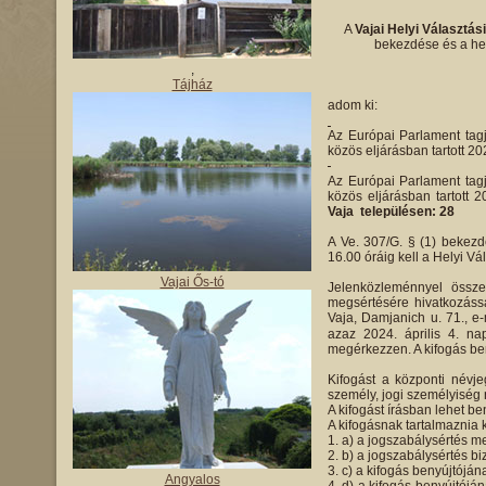
A
Vajai Helyi Választás
bekezdése és a hel
,
Tájház
adom ki:
Az Európai Parlament tagj
közös eljárásban tartott 20
Az Európai Parlament tagj
közös eljárásban tartott 
Vaja településen: 28
A Ve. 307/G. § (1) bekezdé
16.00 óráig kell a Helyi Vá
Vajai Ős-tó
Jelenközleménnyel össze
megsértésére hivatkozássa
Vaja, Damjanich u. 71., e
azaz 2024. április 4. na
megérkezzen. A kifogás ben
Kifogást a központi névje
személy, jogi személyiség 
A kifogást írásban lehet be
A kifogásnak tartalmaznia k
a) a jogszabálysértés me
b) a jogszabálysértés bi
c) a kifogás benyújtóján
Angyalos