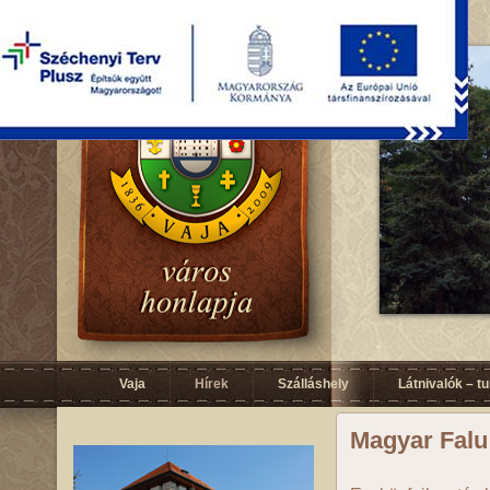
Vaja
Hírek
Szálláshely
Látnivalók – t
Magyar Fal