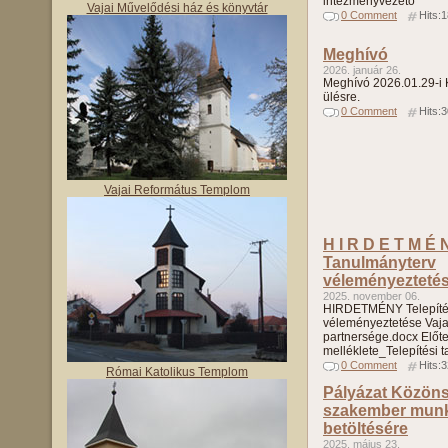
intézményvezető
Vajai Művelődési ház és könyvtár
0 Comment
Hits:
Meghívó
2026. január 26.
Meghívó 2026.01.29-i K
ülésre.
0 Comment
Hits:
Vajai Református Templom
H I R D E T M É N
Tanulmányterv
véleményezteté
2025. november 06.
HIRDETMÉNY Telepítés
véleményeztetése Vaj
partnersége.docx Előte
melléklete_Telepítési 
0 Comment
Hits:
Római Katolikus Templom
Pályázat Közöns
szakember mun
betöltésére
2025. május 23.