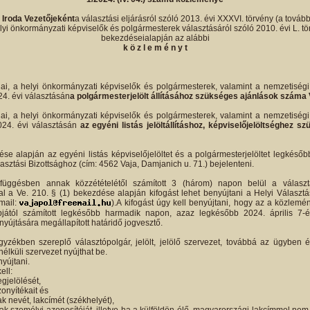
i Iroda Vezetőjeként
a választási eljárásról szóló 2013. évi XXXVI. törvény (a tovább
yi önkormányzati képviselők és polgármesterek választásáról szóló 2010. évi L. törv
bekezdéseialapján az alábbi
k ö z l e m é n y t
ai, a helyi önkormányzati képviselők és polgármesterek, valamint a nemzetiség
24. évi választásán
a polgármesterjelölt állításához szükséges ajánlások száma 
ai, a helyi önkormányzati képviselők és polgármesterek, valamint a nemzetiség
2024. évi választásán
az egyéni listás jelöltállításhoz, képviselőjelöltséghez
se alapján az egyéni listás képviselőjelöltet és a polgármesterjelöltet legkéső
lasztási Bizottsághoz (cím: 4562 Vaja, Damjanich u. 71.) bejelenteni.
függésben annak közzétételétől számított 3 (három) napon belül a választ
l a Ve. 210. § (1) bekezdése alapján kifogást lehet benyújtani a Helyi Választá
-mail:
).A kifogást úgy kell benyújtani, hogy az a közlemé
pjától számított legkésőbb harmadik napon, azaz legkésőbb 2024. április 7-
yújtására megállapított határidő jogvesztő.
gyzékben szereplő választópolgár, jelölt, jelölő szervezet, továbbá az ügyben ér
nélküli szervezet nyújthat be.
nyújtani.
ell:
gjelölését,
zonyítékait és
ak nevét, lakcímét (székhelyét),